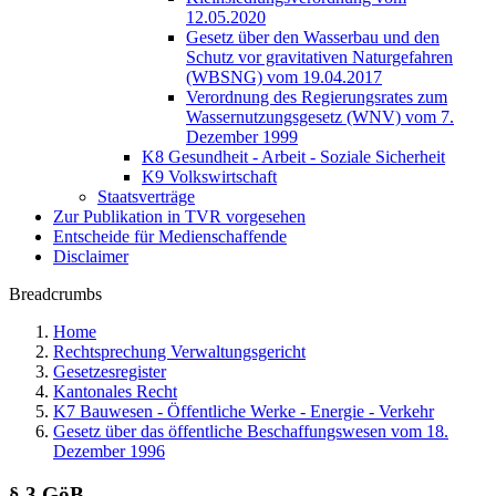
12.05.2020
Gesetz über den Wasserbau und den
Schutz vor gravitativen Naturgefahren
(WBSNG) vom 19.04.2017
Verordnung des Regierungsrates zum
Wassernutzungsgesetz (WNV) vom 7.
Dezember 1999
K8 Gesundheit - Arbeit - Soziale Sicherheit
K9 Volkswirtschaft
Staatsverträge
Zur Publikation in TVR vorgesehen
Entscheide für Medienschaffende
Disclaimer
Breadcrumbs
Home
Rechtsprechung Verwaltungsgericht
Gesetzesregister
Kantonales Recht
K7 Bauwesen - Öffentliche Werke - Energie - Verkehr
Gesetz über das öffentliche Beschaffungswesen vom 18.
Dezember 1996
§ 3 GöB