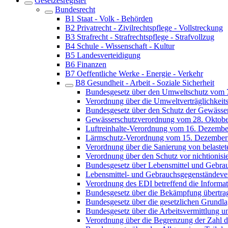
Gesetzesregister
Bundesrecht
B1 Staat - Volk - Behörden
B2 Privatrecht - Zivilrechtspflege - Vollstreckung
B3 Strafrecht - Strafrechtspflege - Strafvollzug
B4 Schule - Wissenschaft - Kultur
B5 Landesverteidigung
B6 Finanzen
B7 Oeffentliche Werke - Energie - Verkehr
B8 Gesundheit - Arbeit - Soziale Sicherheit
Bundesgesetz über den Umweltschutz vom 
Verordnung über die Umweltverträglichkei
Bundesgesetz über den Schutz der Gewässe
Gewässerschutzverordnung vom 28. Oktobe
Luftreinhalte-Verordnung vom 16. Dezembe
Lärmschutz-Verordnung vom 15. Dezember
Verordnung über die Sanierung von belaste
Verordnung über den Schutz vor nichtionis
Bundesgesetz über Lebensmittel und Gebra
Lebensmittel- und Gebrauchsgegenständev
Verordnung des EDI betreffend die Informat
Bundesgesetz über die Bekämpfung übertra
Bundesgesetz über die gesetzlichen Grundl
Bundesgesetz über die Arbeitsvermittlung u
Verordnung über die Begrenzung der Zahl 