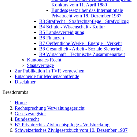
Konkurs vom 11. April 1889
Bundesgesetz über das Internationale
Privatrecht vom 18. Dezember 1987
B3 Strafrecht - Strafrechtspflege - Strafvollzug
B4 Schule - Wissenschaft - Kultur
B5 Landesverteidigung
B6 Finanzen
B7 Oeffentliche Werke - Energie - Verkehr
B8 Gesundheit - Arbeit - Soziale Sicherheit
B9 Wirtschaft - Technische Zusammenarbeit
Kantonales Recht
Staatsverträge
Zur Publikation in TVR vorgesehen
Entscheide für Medienschaffende
Disclaimer
Breadcrumbs
Home
Rechtsprechung Verwaltungsgericht
Gesetzesregister
Bundesrecht
B2 Privatrecht - Zivilrechtspflege - Vollstreckung
Schweizerisches Zivilgesetzbuch vom 10. Dezember 1907