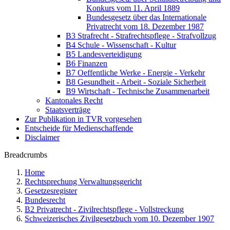
Konkurs vom 11. April 1889
Bundesgesetz über das Internationale
Privatrecht vom 18. Dezember 1987
B3 Strafrecht - Strafrechtspflege - Strafvollzug
B4 Schule - Wissenschaft - Kultur
B5 Landesverteidigung
B6 Finanzen
B7 Oeffentliche Werke - Energie - Verkehr
B8 Gesundheit - Arbeit - Soziale Sicherheit
B9 Wirtschaft - Technische Zusammenarbeit
Kantonales Recht
Staatsverträge
Zur Publikation in TVR vorgesehen
Entscheide für Medienschaffende
Disclaimer
Breadcrumbs
Home
Rechtsprechung Verwaltungsgericht
Gesetzesregister
Bundesrecht
B2 Privatrecht - Zivilrechtspflege - Vollstreckung
Schweizerisches Zivilgesetzbuch vom 10. Dezember 1907