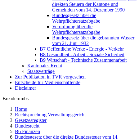
direkten Steuern der Kantone und
Gemeinden vom 14. Dezember 1990
Bundesgesetz über die
Wehrpflichtersatzabgabe
Verordnung über die
Wehrpflichtersatzabgabe
Bundesgesetz über die gebrannten Wasser
vom 21. Juni 1932
B7 Oeffentliche Werke - Energie - Verkehr
B8 Gesundheit - Arbeit - Soziale Sicherheit
B9 Wirtschaft - Technische Zusammenarbeit
Kantonales Recht
Staatsverträge
Zur Publikation in TVR vorgesehen
Entscheide für Medienschaffende
Disclaimer
Breadcrumbs
Home
Rechtsprechung Verwaltungsgericht
Gesetzesregister
Bundesrecht
B6 Finanzen
Bundesgesetz über die direkte Bundessteuer vom 14.