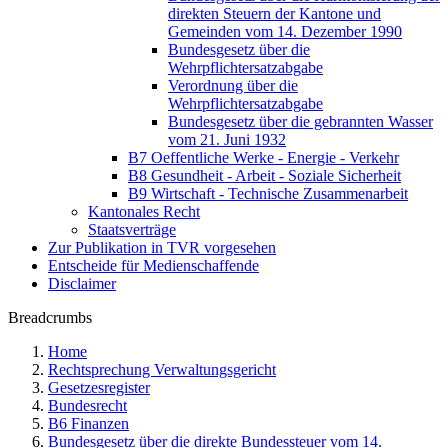
direkten Steuern der Kantone und
Gemeinden vom 14. Dezember 1990
Bundesgesetz über die
Wehrpflichtersatzabgabe
Verordnung über die
Wehrpflichtersatzabgabe
Bundesgesetz über die gebrannten Wasser
vom 21. Juni 1932
B7 Oeffentliche Werke - Energie - Verkehr
B8 Gesundheit - Arbeit - Soziale Sicherheit
B9 Wirtschaft - Technische Zusammenarbeit
Kantonales Recht
Staatsverträge
Zur Publikation in TVR vorgesehen
Entscheide für Medienschaffende
Disclaimer
Breadcrumbs
Home
Rechtsprechung Verwaltungsgericht
Gesetzesregister
Bundesrecht
B6 Finanzen
Bundesgesetz über die direkte Bundessteuer vom 14.