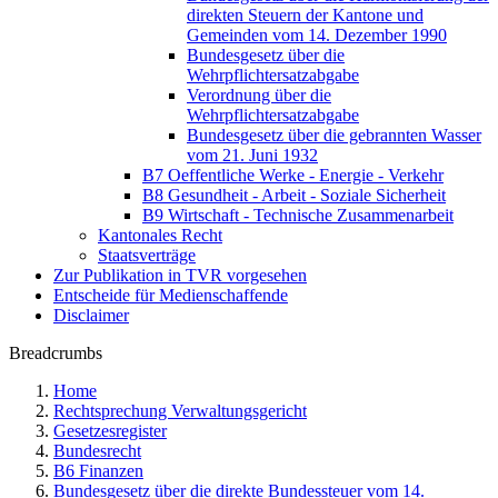
direkten Steuern der Kantone und
Gemeinden vom 14. Dezember 1990
Bundesgesetz über die
Wehrpflichtersatzabgabe
Verordnung über die
Wehrpflichtersatzabgabe
Bundesgesetz über die gebrannten Wasser
vom 21. Juni 1932
B7 Oeffentliche Werke - Energie - Verkehr
B8 Gesundheit - Arbeit - Soziale Sicherheit
B9 Wirtschaft - Technische Zusammenarbeit
Kantonales Recht
Staatsverträge
Zur Publikation in TVR vorgesehen
Entscheide für Medienschaffende
Disclaimer
Breadcrumbs
Home
Rechtsprechung Verwaltungsgericht
Gesetzesregister
Bundesrecht
B6 Finanzen
Bundesgesetz über die direkte Bundessteuer vom 14.