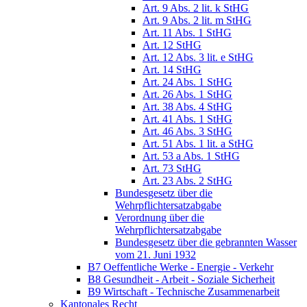
Art. 9 Abs. 2 lit. k StHG
Art. 9 Abs. 2 lit. m StHG
Art. 11 Abs. 1 StHG
Art. 12 StHG
Art. 12 Abs. 3 lit. e StHG
Art. 14 StHG
Art. 24 Abs. 1 StHG
Art. 26 Abs. 1 StHG
Art. 38 Abs. 4 StHG
Art. 41 Abs. 1 StHG
Art. 46 Abs. 3 StHG
Art. 51 Abs. 1 lit. a StHG
Art. 53 a Abs. 1 StHG
Art. 73 StHG
Art. 23 Abs. 2 StHG
Bundesgesetz über die
Wehrpflichtersatzabgabe
Verordnung über die
Wehrpflichtersatzabgabe
Bundesgesetz über die gebrannten Wasser
vom 21. Juni 1932
B7 Oeffentliche Werke - Energie - Verkehr
B8 Gesundheit - Arbeit - Soziale Sicherheit
B9 Wirtschaft - Technische Zusammenarbeit
Kantonales Recht