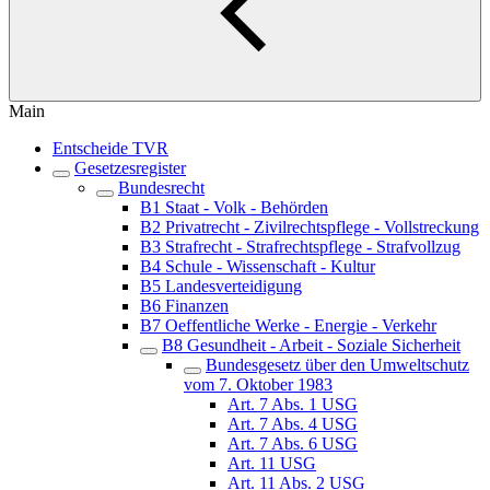
Main
Entscheide TVR
Gesetzesregister
Bundesrecht
B1 Staat - Volk - Behörden
B2 Privatrecht - Zivilrechtspflege - Vollstreckung
B3 Strafrecht - Strafrechtspflege - Strafvollzug
B4 Schule - Wissenschaft - Kultur
B5 Landesverteidigung
B6 Finanzen
B7 Oeffentliche Werke - Energie - Verkehr
B8 Gesundheit - Arbeit - Soziale Sicherheit
Bundesgesetz über den Umweltschutz
vom 7. Oktober 1983
Art. 7 Abs. 1 USG
Art. 7 Abs. 4 USG
Art. 7 Abs. 6 USG
Art. 11 USG
Art. 11 Abs. 2 USG