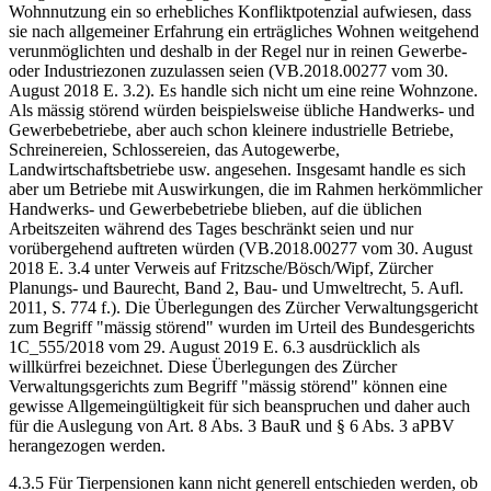
Wohnnutzung ein so erhebliches Konfliktpotenzial aufwiesen, dass
sie nach allgemeiner Erfahrung ein erträgliches Wohnen weitgehend
verunmöglichten und deshalb in der Regel nur in reinen Gewerbe-
oder Industriezonen zuzulassen seien (VB.2018.00277 vom 30.
August 2018 E. 3.2). Es handle sich nicht um eine reine Wohnzone.
Als mässig störend würden beispielsweise übliche Handwerks- und
Gewerbebetriebe, aber auch schon kleinere industrielle Betriebe,
Schreinereien, Schlossereien, das Autogewerbe,
Landwirtschaftsbetriebe usw. angesehen. Insgesamt handle es sich
aber um Betriebe mit Auswirkungen, die im Rahmen herkömmlicher
Handwerks- und Gewerbebetriebe blieben, auf die üblichen
Arbeitszeiten während des Tages beschränkt seien und nur
vorübergehend auftreten würden (VB.2018.00277 vom 30. August
2018 E. 3.4 unter Verweis auf Fritzsche/Bösch/Wipf, Zürcher
Planungs- und Baurecht, Band 2, Bau- und Umweltrecht, 5. Aufl.
2011, S. 774 f.). Die Überlegungen des Zürcher Verwaltungsgericht
zum Begriff "mässig störend" wurden im Urteil des Bundesgerichts
1C_555/2018 vom 29. August 2019 E. 6.3 ausdrücklich als
willkürfrei bezeichnet. Diese Überlegungen des Zürcher
Verwaltungsgerichts zum Begriff "mässig störend" können eine
gewisse Allgemeingültigkeit für sich beanspruchen und daher auch
für die Auslegung von Art. 8 Abs. 3 BauR und § 6 Abs. 3 aPBV
herangezogen werden.
4.3.5 Für Tierpensionen kann nicht generell entschieden werden, ob