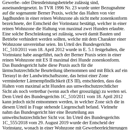
Gewerbe- oder Dienstleistungsbetriebe zulässig sind,
auseinandergesetzt. In TVR 1996 Nr. 23 wurde unter Bezugnahme
auf die sogenannte Berner Praxis, welche das Halten von vier
Jagdhunden in einer reinen Wohnzone als nicht mehr zonenkonform
bezeichnete, der Entscheid der Vorinstanz bestätigt, welcher in einer
reinen Wohnzone die Haltung von maximal zwei Hunden erlaubte.
Eine solche Beschränkung sei zulässig, soweit damit Bauten und
Betriebe verhindert werden sollten, welche mit dem Charakter einer
Wohnzone unvereinbar seien. Im Urteil des Bundesgerichts
1C_510/2011 vom 18. April 2012 wurde in E. 5.1 festgehalten, die
Vorinstanz habe ausgeführt, nach der Berner Praxis seien in einer
reinen Wohnzone mit ES II maximal drei Hunde zonenkonform.
Das Bundesgericht habe diese Praxis auch für die
lärmschutzrechtliche Beurteilung übernommen und mit Blick auf ein
Tierasyl in der Landwirtschaftszone, das heisst einer Zone
verminderter Lärmempfindlichkeit (ES III), entschieden, dass das
Halten vom maximal acht Hunden aus umweltschutzrechtlicher
Sicht als noch vertretbar (wenn auch eher grosszügig) zu werten sei.
Dem Urteil des Bundesgerichts 1C_510/2011 vom 18. April 2012
kann jedoch nicht entnommen werden, in welcher Zone sich die in
diesem Urteil in Frage stehende Liegenschaft befand. Vielmehr
nahm das Bundesgericht hier eine Beurteilung aus
umweltschutzrechtlicher Sicht vor. Im Urteil des Bundesgerichts
1C_555/2018 vom 29. August 2019 wurde der Entscheid der
Vorinstanz, wonach in einer Wohnzone mit Gewerbeerleichterungen