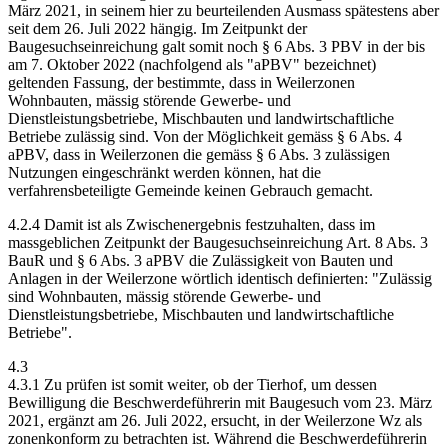
März 2021, in seinem hier zu beurteilenden Ausmass spätestens aber
seit dem 26. Juli 2022 hängig. Im Zeitpunkt der
Baugesuchseinreichung galt somit noch § 6 Abs. 3 PBV in der bis
am 7. Oktober 2022 (nachfolgend als "aPBV" bezeichnet)
geltenden Fassung, der bestimmte, dass in Weilerzonen
Wohnbauten, mässig störende Gewerbe- und
Dienstleistungsbetriebe, Mischbauten und landwirtschaftliche
Betriebe zulässig sind. Von der Möglichkeit gemäss § 6 Abs. 4
aPBV, dass in Weilerzonen die gemäss § 6 Abs. 3 zulässigen
Nutzungen eingeschränkt werden können, hat die
verfahrensbeteiligte Gemeinde keinen Gebrauch gemacht.
4.2.4 Damit ist als Zwischenergebnis festzuhalten, dass im
massgeblichen Zeitpunkt der Baugesuchseinreichung Art. 8 Abs. 3
BauR und § 6 Abs. 3 aPBV die Zulässigkeit von Bauten und
Anlagen in der Weilerzone wörtlich identisch definierten: "Zulässig
sind Wohnbauten, mässig störende Gewerbe- und
Dienstleistungsbetriebe, Mischbauten und landwirtschaftliche
Betriebe".
4.3
4.3.1 Zu prüfen ist somit weiter, ob der Tierhof, um dessen
Bewilligung die Beschwerdeführerin mit Baugesuch vom 23. März
2021, ergänzt am 26. Juli 2022, ersucht, in der Weilerzone Wz als
zonenkonform zu betrachten ist. Während die Beschwerdeführerin