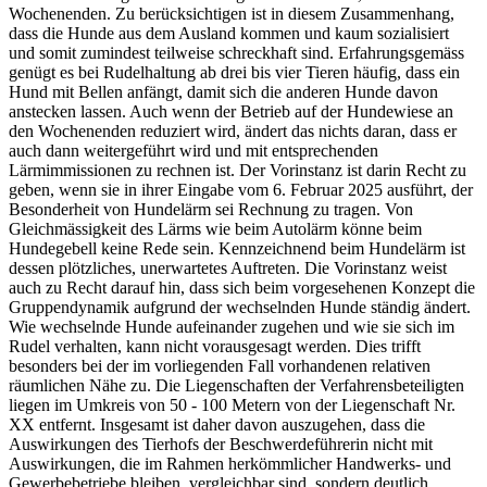
Wochenenden. Zu berücksichtigen ist in diesem Zusammenhang,
dass die Hunde aus dem Ausland kommen und kaum sozialisiert
und somit zumindest teilweise schreckhaft sind. Erfahrungsgemäss
genügt es bei Rudelhaltung ab drei bis vier Tieren häufig, dass ein
Hund mit Bellen anfängt, damit sich die anderen Hunde davon
anstecken lassen. Auch wenn der Betrieb auf der Hundewiese an
den Wochenenden reduziert wird, ändert das nichts daran, dass er
auch dann weitergeführt wird und mit entsprechenden
Lärmimmissionen zu rechnen ist. Der Vorinstanz ist darin Recht zu
geben, wenn sie in ihrer Eingabe vom 6. Februar 2025 ausführt, der
Besonderheit von Hundelärm sei Rechnung zu tragen. Von
Gleichmässigkeit des Lärms wie beim Autolärm könne beim
Hundegebell keine Rede sein. Kennzeichnend beim Hundelärm ist
dessen plötzliches, unerwartetes Auftreten. Die Vorinstanz weist
auch zu Recht darauf hin, dass sich beim vorgesehenen Konzept die
Gruppendynamik aufgrund der wechselnden Hunde ständig ändert.
Wie wechselnde Hunde aufeinander zugehen und wie sie sich im
Rudel verhalten, kann nicht vorausgesagt werden. Dies trifft
besonders bei der im vorliegenden Fall vorhandenen relativen
räumlichen Nähe zu. Die Liegenschaften der Verfahrensbeteiligten
liegen im Umkreis von 50 - 100 Metern von der Liegenschaft Nr.
XX entfernt. Insgesamt ist daher davon auszugehen, dass die
Auswirkungen des Tierhofs der Beschwerdeführerin nicht mit
Auswirkungen, die im Rahmen herkömmlicher Handwerks- und
Gewerbebetriebe bleiben, vergleichbar sind, sondern deutlich