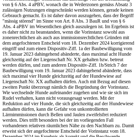
von § 6 Abs. 4 aPBV, wonach die in Weilerzonen gemäss Absatz 3
zulässigen Nutzungen eingeschränkt werden können, gerade keinen
Gebrauch gemacht. Es ist daher davon auszugehen, dass der Begriff
"mässig störend" im Sinne von Art. 8 Abs. 3 BauR und von § 6
Abs. 4 aPBV im Wesentlichen gleich auszulegen ist. Im Ergebnis ist
es daher nicht zu beanstanden, wenn die Vorinstanz sowohl aus
zonenrechtlichen als auch aus immissionsrechtlichen Gründen mit
dem angefochtenen Entscheid vom 18. Dezember 2024 korrigierend
eingriff und zum einen Dispositiv-Ziff. 1a der Baubewilligung vom
19. Januar 2023 dahingehend abänderte, dass maximal acht Hunde
gleichzeitig auf der Liegenschaft Nr. XX gehalten bzw. betreut
werden dürfen, und zum anderen Dispositiv-Ziff. 1b/Strich 7 der
Baubewilligung vom 19. Januar 2023 dahingehend abänderte, dass
sich maximal vier Hunde gleichzeitig auf der Hundewiese auf
Liegenschaft Nr. XX aufhalten dürfen. Auch mit Bezug auf diesen
zweiten Punkt überzeugt nämlich die Begründung der Vorinstanz.
Wie wechselnde Hunde aufeinander zugehen und wie sie sich im
Rudel verhalten, kann nicht vorausgesagt werden. Mit der
Reduktion auf vier Hunde, die sich gleichzeitig auf der Hundewiese
aufhalten dürfen, kann die Gefahr von unkontrollierten
Lärmimmissionen durch Bellen und Jaulen zweifelsfrei reduziert
werden. Dies trifft besonders bei der im vorliegenden Fall
vorhandenen relativen räumlichen Nähe zu den Nachbarn zu. Damit
erweist sich der angefochtene Entscheid der Vorinstanz vom 18.
Dezember 2024 im Ergebnis als korrekt und die Beschwerde