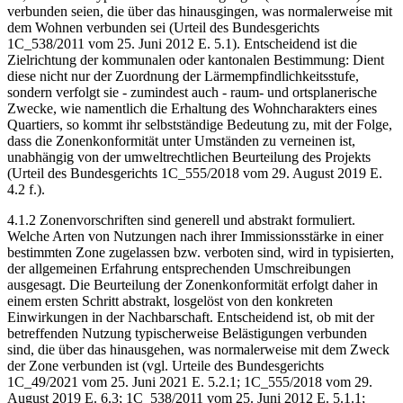
verbunden seien, die über das hinausgingen, was normalerweise mit
dem Wohnen verbunden sei (Urteil des Bundesgerichts
1C_538/2011 vom 25. Juni 2012 E. 5.1). Entscheidend ist die
Zielrichtung der kommunalen oder kantonalen Bestimmung: Dient
diese nicht nur der Zuordnung der Lärmempfindlichkeitsstufe,
sondern verfolgt sie - zumindest auch - raum- und ortsplanerische
Zwecke, wie namentlich die Erhaltung des Wohncharakters eines
Quartiers, so kommt ihr selbstständige Bedeutung zu, mit der Folge,
dass die Zonenkonformität unter Umständen zu verneinen ist,
unabhängig von der umweltrechtlichen Beurteilung des Projekts
(Urteil des Bundesgerichts 1C_555/2018 vom 29. August 2019 E.
4.2 f.).
4.1.2 Zonenvorschriften sind generell und abstrakt formuliert.
Welche Arten von Nutzungen nach ihrer Immissionsstärke in einer
bestimmten Zone zugelassen bzw. verboten sind, wird in typisierten,
der allgemeinen Erfahrung entsprechenden Umschreibungen
ausgesagt. Die Beurteilung der Zonenkonformität erfolgt daher in
einem ersten Schritt abstrakt, losgelöst von den konkreten
Einwirkungen in der Nachbarschaft. Entscheidend ist, ob mit der
betreffenden Nutzung typischerweise Belästigungen verbunden
sind, die über das hinausgehen, was normalerweise mit dem Zweck
der Zone verbunden ist (vgl. Urteile des Bundesgerichts
1C_49/2021 vom 25. Juni 2021 E. 5.2.1; 1C_555/2018 vom 29.
August 2019 E. 6.3; 1C_538/2011 vom 25. Juni 2012 E. 5.1.1;