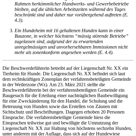
Rahmen herkömmlicher Handwerks- und Gewerbebetriebe
bleiben, auf die üblichen Arbeitszeiten während des Tages
beschränkt sind und daher nur vorübergehend auftreten (E.
4.3).
Ein Hundeheim mit 16 gehaltenen Hunden kann in einer
Bauzone, in welcher höchstens “mässig störende Betriebe”
zugelassen sind, aufgrund der zu erwartenden
unregelmässigen und unvorhersehbaren Immissionen nicht
mehr als zonenkonform angesehen werden (E. 4.4).
Die Beschwerdeführerin betreibt auf der Liegenschaft Nr. XX ein
Tierheim für Hunde. Die Liegenschaft Nr. XX befindet sich laut
dem rechtskräftigen Zonenplan der verfahrensbeteiligten Gemeinde
in der Weilerzone (Wz). Am 23. März 2021 stellte die
Beschwerdeführerin bei der verfahrensbeteiligten Gemeinde ein
Baugesuch für die Erteilung einer nachträglichen Baubewilligung
für eine Zweckänderung für den Handel, die Schulung und die
Betreuung von Hunden sowie das Erstellen von Zäunen mit
Sichtschutz und Beschriftungen. Dagegen erhoben 20 Personen
Einsprache. Die verfahrensbeteiligte Gemeinde hiess die
Einsprachen teilweise gut und bewilligte die Umnutzung der
Liegenschaft Nr. XX zur Haltung von höchstens sechzehn Hunden,
unter anderem mit der Auflage, dass sich auf der Hundewiese