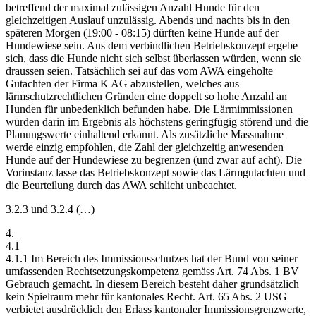
betreffend der maximal zulässigen Anzahl Hunde für den
gleichzeitigen Auslauf unzulässig. Abends und nachts bis in den
späteren Morgen (19:00 - 08:15) dürften keine Hunde auf der
Hundewiese sein. Aus dem verbindlichen Betriebskonzept ergebe
sich, dass die Hunde nicht sich selbst überlassen würden, wenn sie
draussen seien. Tatsächlich sei auf das vom AWA eingeholte
Gutachten der Firma K AG abzustellen, welches aus
lärmschutzrechtlichen Gründen eine doppelt so hohe Anzahl an
Hunden für unbedenklich befunden habe. Die Lärmimmissionen
würden darin im Ergebnis als höchstens geringfügig störend und die
Planungswerte einhaltend erkannt. Als zusätzliche Massnahme
werde einzig empfohlen, die Zahl der gleichzeitig anwesenden
Hunde auf der Hundewiese zu begrenzen (und zwar auf acht). Die
Vorinstanz lasse das Betriebskonzept sowie das Lärmgutachten und
die Beurteilung durch das AWA schlicht unbeachtet.
3.2.3 und 3.2.4 (…)
4.
4.1
4.1.1 Im Bereich des Immissionsschutzes hat der Bund von seiner
umfassenden Rechtsetzungskompetenz gemäss Art. 74 Abs. 1 BV
Gebrauch gemacht. In diesem Bereich besteht daher grundsätzlich
kein Spielraum mehr für kantonales Recht. Art. 65 Abs. 2 USG
verbietet ausdrücklich den Erlass kantonaler Immissionsgrenzwerte,