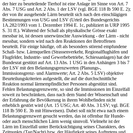
der hier zu beurteilende Tierhof ist eine Anlage im Sinne von Art. 7
Abs. 7 USG und Art. 2 Abs. 1 der LSV (vgl. BGE 118 Ib 590 E. 2);
der von ihr ausgehende Lärm beurteilt sich nach den einschlägigen
Bestimmungen von USG und LSV (Urteil des Bundesgerichts
1A.282/1993 vom 1. Dezember 1994 E. 1c, publiziert in URP 1995
S. 31 ff.). Während der Schall als physikalische Grösse exakt
messbar ist, ist dessen unerwünschte Auswirkung - der Lärm - nicht
messbar, sondern wird nach den Reaktionen der Betroffenen
beurteilt. Für einige häufige, oft als besonders störend empfundene
Schall- bzw. Lärmquellen (Strassenverkehr, Regionalflughäfen und
Flugfelder, Industrie- und Gewerbebetriebe, Schiessanlagen) hat der
Bundesrat gestützt auf Art. 13 Abs. 1 USG in den Anhängen 3 bis 7
der LSV mit den Belastungsgrenzwerten (Planungs-,
Immissionsgrenz- und Alarmwerte; Art. 2 Abs. 5 LSV) objektive
Beurteilungskriterien aufgestellt, die auf die durchschnittliche
Reaktion normal lärmempfindlicher Personen abgestützt sind.
Fehlen Belastungsgrenzwerte, so sind die Immissionen im Einzelfall
soweit zu beschränken, dass nach dem Stand der Wissenschaft und
der Erfahrung die Bevölkerung in ihrem Wohlbefinden nicht
erheblich gestört wird (Art. 15 USG; Art. 40 Abs. 3 LSV; vgl. BGE
118 Ib 590 E. 3b mit Hinweisen). Dabei soll nicht etwa nach einem
Belastungsgrenzwert gesucht werden, das ist offenbar für Hunde-
oder auch menschlichen Lärm wenig sinnvoll. Vielmehr ist der
Lärm im Einzelfall unter Berücksichtigung seines Charakters, des
Zeitpunkts (Tag/Nacht) bzw. der Häufigkeit seines Auftretens und