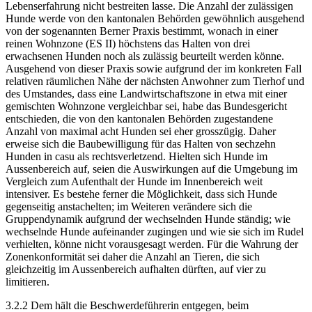
Lebenserfahrung nicht bestreiten lasse. Die Anzahl der zulässigen
Hunde werde von den kantonalen Behörden gewöhnlich ausgehend
von der sogenannten Berner Praxis bestimmt, wonach in einer
reinen Wohnzone (ES II) höchstens das Halten von drei
erwachsenen Hunden noch als zulässig beurteilt werden könne.
Ausgehend von dieser Praxis sowie aufgrund der im konkreten Fall
relativen räumlichen Nähe der nächsten Anwohner zum Tierhof und
des Umstandes, dass eine Landwirtschaftszone in etwa mit einer
gemischten Wohnzone vergleichbar sei, habe das Bundesgericht
entschieden, die von den kantonalen Behörden zugestandene
Anzahl von maximal acht Hunden sei eher grosszügig. Daher
erweise sich die Baubewilligung für das Halten von sechzehn
Hunden in casu als rechtsverletzend. Hielten sich Hunde im
Aussenbereich auf, seien die Auswirkungen auf die Umgebung im
Vergleich zum Aufenthalt der Hunde im Innenbereich weit
intensiver. Es bestehe ferner die Möglichkeit, dass sich Hunde
gegenseitig anstachelten; im Weiteren verändere sich die
Gruppendynamik aufgrund der wechselnden Hunde ständig; wie
wechselnde Hunde aufeinander zugingen und wie sie sich im Rudel
verhielten, könne nicht vorausgesagt werden. Für die Wahrung der
Zonenkonformität sei daher die Anzahl an Tieren, die sich
gleichzeitig im Aussenbereich aufhalten dürften, auf vier zu
limitieren.
3.2.2 Dem hält die Beschwerdeführerin entgegen, beim