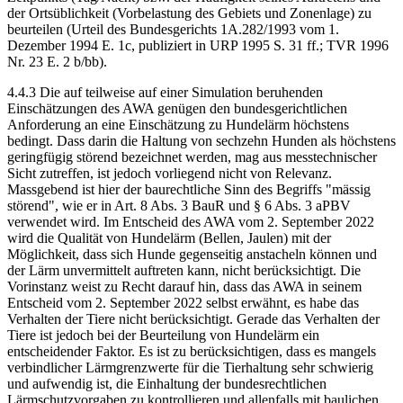
der Ortsüblichkeit (Vorbelastung des Gebiets und Zonenlage) zu
beurteilen (Urteil des Bundesgerichts 1A.282/1993 vom 1.
Dezember 1994 E. 1c, publiziert in URP 1995 S. 31 ff.; TVR 1996
Nr. 23 E. 2 b/bb).
4.4.3 Die auf teilweise auf einer Simulation beruhenden
Einschätzungen des AWA genügen den bundesgerichtlichen
Anforderung an eine Einschätzung zu Hundelärm höchstens
bedingt. Dass darin die Haltung von sechzehn Hunden als höchstens
geringfügig störend bezeichnet werden, mag aus messtechnischer
Sicht zutreffen, ist jedoch vorliegend nicht von Relevanz.
Massgebend ist hier der baurechtliche Sinn des Begriffs "mässig
störend", wie er in Art. 8 Abs. 3 BauR und § 6 Abs. 3 aPBV
verwendet wird. Im Entscheid des AWA vom 2. September 2022
wird die Qualität von Hundelärm (Bellen, Jaulen) mit der
Möglichkeit, dass sich Hunde gegenseitig anstacheln können und
der Lärm unvermittelt auftreten kann, nicht berücksichtigt. Die
Vorinstanz weist zu Recht darauf hin, dass das AWA in seinem
Entscheid vom 2. September 2022 selbst erwähnt, es habe das
Verhalten der Tiere nicht berücksichtigt. Gerade das Verhalten der
Tiere ist jedoch bei der Beurteilung von Hundelärm ein
entscheidender Faktor. Es ist zu berücksichtigen, dass es mangels
verbindlicher Lärmgrenzwerte für die Tierhaltung sehr schwierig
und aufwendig ist, die Einhaltung der bundesrechtlichen
Lärmschutzvorgaben zu kontrollieren und allenfalls mit baulichen