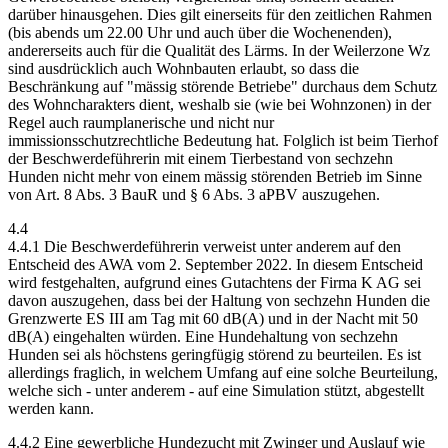
darüber hinausgehen. Dies gilt einerseits für den zeitlichen Rahmen
(bis abends um 22.00 Uhr und auch über die Wochenenden),
andererseits auch für die Qualität des Lärms. In der Weilerzone Wz
sind ausdrücklich auch Wohnbauten erlaubt, so dass die
Beschränkung auf "mässig störende Betriebe" durchaus dem Schutz
des Wohncharakters dient, weshalb sie (wie bei Wohnzonen) in der
Regel auch raumplanerische und nicht nur
immissionsschutzrechtliche Bedeutung hat. Folglich ist beim Tierhof
der Beschwerdeführerin mit einem Tierbestand von sechzehn
Hunden nicht mehr von einem mässig störenden Betrieb im Sinne
von Art. 8 Abs. 3 BauR und § 6 Abs. 3 aPBV auszugehen.
4.4
4.4.1 Die Beschwerdeführerin verweist unter anderem auf den
Entscheid des AWA vom 2. September 2022. In diesem Entscheid
wird festgehalten, aufgrund eines Gutachtens der Firma K AG sei
davon auszugehen, dass bei der Haltung von sechzehn Hunden die
Grenzwerte ES III am Tag mit 60 dB(A) und in der Nacht mit 50
dB(A) eingehalten würden. Eine Hundehaltung von sechzehn
Hunden sei als höchstens geringfügig störend zu beurteilen. Es ist
allerdings fraglich, in welchem Umfang auf eine solche Beurteilung,
welche sich - unter anderem - auf eine Simulation stützt, abgestellt
werden kann.
4.4.2 Eine gewerbliche Hundezucht mit Zwinger und Auslauf wie