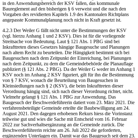
in den Anwendungsbereich der KSV fallen, das kommunale
Baureglement auf den bisherigen § 6 verweist und die nach den
Vorgaben des revidierten Kapitels 1.9 des Kantonalen Richtplans
angepasste Kommunalplanung noch nicht in Kraft gesetzt ist.
4.2.3 Der Weiler G fällt nicht unter die Bestimmungen der KSV
(vgl. hierzu Anhang 1 und 2 KSV). Dies ist für die vorliegende
Streitsache von Bedeutung. Laut § 121 Abs. 1 PBG sind bei
Inkrafttreten dieses Gesetzes hängige Baugesuche und Planungen
nach altem Recht zu beurteilen. Die Hängigkeit bestimmt sich bei
Baugesuchen nach dem Zeitpunkt der Einreichung, bei Planungen
nach dem Zeitpunkt, zu dem die Gemeindebehörde die Planauflage
publiziert (§ 121 Abs. 2 PBG). Da der Weiler G weder im Anhang 1
KSV noch im Anhang 2 KSV figuriert, gilt für ihn die Bestimmung
von § 7 KSV, wonach die Beurteilung von Baugesuchen in
Kleinsiedlungen nach § 2 (KSV), die beim Inkrafttreten dieser
Verordnung hängig sind, sich nach dieser Verordnung richtet, nicht.
Vielmehr gelangt § 121 Abs. 1 PBG zur Anwendung. Das
Baugesuch der Beschwerdeführerin datiert vom 23. März 2021. Die
verfahrensbeteiligte Gemeinde erteilte die Baubewilligung am 24.
August 2021. Den dagegen erhobenen Rekurs hiess die Vorinstanz
teilweise gut und wies die Sache mit Entscheid vom 16. Februar
2022 zur Sachverhaltsergänzung an die Gemeinde zurück. Die
Beschwerdeführerin reichte am 26. Juli 2022 die geforderten,
ergänzenden Unterlagen ein. Damit war das Baugesuch seit dem 23.