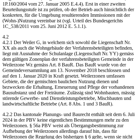
1P.160/2004 vom 27. Januar 2005 E.4.4). Erst in einer zweiten
Beurteilungsstufe ist zu prüfen, ob der Betrieb auch hinsichtlich der
konkreten, für die Umgebung resultierenden Immissionen mit der
(Wohn-)Nutzung vereinbar ist (vgl. Urteil des Bundesgerichts
1C_538/2011 vom 25. Juni 2012 E. 5.1.1).
4.2
4.2.1 Der Weiler G, in welchem sich sowohl die Liegenschaft Nr.
XX als auch die Wohngebäude der Verfahrensbeteiligten befinden,
liegt mit Ausnahme der Schulanlage (Liegenschaft Nr. YY) gemäss
dem gültigen Zonenplan der verfahrensbeteiligten Gemeinde in der
Weilerzone Wz gemäss Art. 8 BauR. Das BauR wurde von der
Gemeindeversammlung am 13. November 2018 beschlossen und
auf den 1. Januar 2020 in Kraft gesetzt. Weilerzonen umfassen
Gebiete, die der gemischten baulichen Nutzung dienen und
bezwecken die Erhaltung, Erneuerung und Pflege der vorhandenen
Bausubstanz und der Freiräume. Zulässig sind Wohnbauten, mässig
störende Gewerbe- und Dienstleistungsbetriebe, Mischbauten und
landwirtschaftliche Betriebe (Art. 8 Abs. 1 und 3 BauR).
4.2.2 Das kantonale Planungs- und Baurecht enthält seit dem 6. Juli
2024 in der PBV keine eigentlichen Bestimmungen mehr zu den
Weilerzonen. § 56a PBV weist als Übergangsbestimmung zur
Aufhebung der Weilerzonen allerdings darauf hin, dass für
Weilerzonen die Regelung des bisherigen § 6 gelte, wenn sie nicht