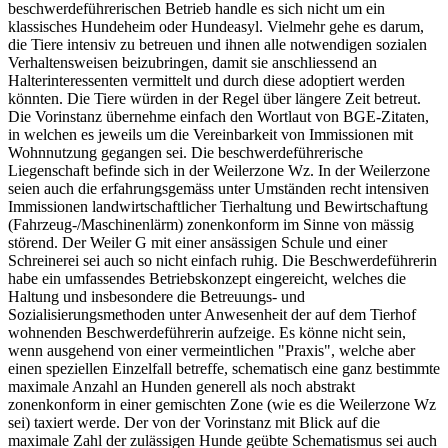
beschwerdeführerischen Betrieb handle es sich nicht um ein
klassisches Hundeheim oder Hundeasyl. Vielmehr gehe es darum,
die Tiere intensiv zu betreuen und ihnen alle notwendigen sozialen
Verhaltensweisen beizubringen, damit sie anschliessend an
Halterinteressenten vermittelt und durch diese adoptiert werden
könnten. Die Tiere würden in der Regel über längere Zeit betreut.
Die Vorinstanz übernehme einfach den Wortlaut von BGE-Zitaten,
in welchen es jeweils um die Vereinbarkeit von Immissionen mit
Wohnnutzung gegangen sei. Die beschwerdeführerische
Liegenschaft befinde sich in der Weilerzone Wz. In der Weilerzone
seien auch die erfahrungsgemäss unter Umständen recht intensiven
Immissionen landwirtschaftlicher Tierhaltung und Bewirtschaftung
(Fahrzeug-/Maschinenlärm) zonenkonform im Sinne von mässig
störend. Der Weiler G mit einer ansässigen Schule und einer
Schreinerei sei auch so nicht einfach ruhig. Die Beschwerdeführerin
habe ein umfassendes Betriebskonzept eingereicht, welches die
Haltung und insbesondere die Betreuungs- und
Sozialisierungsmethoden unter Anwesenheit der auf dem Tierhof
wohnenden Beschwerdeführerin aufzeige. Es könne nicht sein,
wenn ausgehend von einer vermeintlichen "Praxis", welche aber
einen speziellen Einzelfall betreffe, schematisch eine ganz bestimmte
maximale Anzahl an Hunden generell als noch abstrakt
zonenkonform in einer gemischten Zone (wie es die Weilerzone Wz
sei) taxiert werde. Der von der Vorinstanz mit Blick auf die
maximale Zahl der zulässigen Hunde geübte Schematismus sei auch