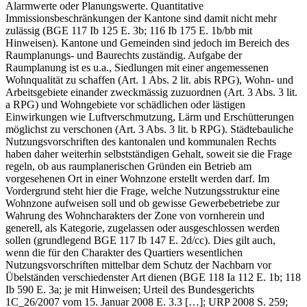
Alarmwerte oder Planungswerte. Quantitative
Immissionsbeschränkungen der Kantone sind damit nicht mehr
zulässig (BGE 117 Ib 125 E. 3b; 116 Ib 175 E. 1b/bb mit
Hinweisen). Kantone und Gemeinden sind jedoch im Bereich des
Raumplanungs- und Baurechts zuständig. Aufgabe der
Raumplanung ist es u.a., Siedlungen mit einer angemessenen
Wohnqualität zu schaffen (Art. 1 Abs. 2 lit. abis RPG), Wohn- und
Arbeitsgebiete einander zweckmässig zuzuordnen (Art. 3 Abs. 3 lit.
a RPG) und Wohngebiete vor schädlichen oder lästigen
Einwirkungen wie Luftverschmutzung, Lärm und Erschütterungen
möglichst zu verschonen (Art. 3 Abs. 3 lit. b RPG). Städtebauliche
Nutzungsvorschriften des kantonalen und kommunalen Rechts
haben daher weiterhin selbstständigen Gehalt, soweit sie die Frage
regeln, ob aus raumplanerischen Gründen ein Betrieb am
vorgesehenen Ort in einer Wohnzone erstellt werden darf. Im
Vordergrund steht hier die Frage, welche Nutzungsstruktur eine
Wohnzone aufweisen soll und ob gewisse Gewerbebetriebe zur
Wahrung des Wohncharakters der Zone von vornherein und
generell, als Kategorie, zugelassen oder ausgeschlossen werden
sollen (grundlegend BGE 117 Ib 147 E. 2d/cc). Dies gilt auch,
wenn die für den Charakter des Quartiers wesentlichen
Nutzungsvorschriften mittelbar dem Schutz der Nachbarn vor
Übelständen verschiedenster Art dienen (BGE 118 Ia 112 E. 1b; 118
Ib 590 E. 3a; je mit Hinweisen; Urteil des Bundesgerichts
1C_26/2007 vom 15. Januar 2008 E. 3.3 […]; URP 2008 S. 259;