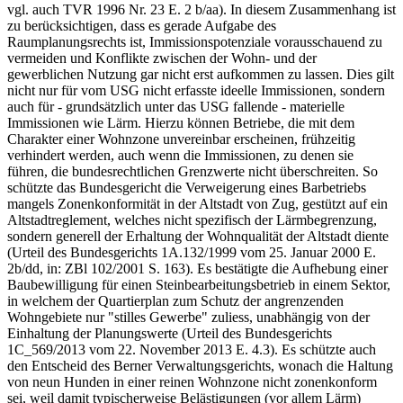
vgl. auch TVR 1996 Nr. 23 E. 2 b/aa). In diesem Zusammenhang ist
zu berücksichtigen, dass es gerade Aufgabe des
Raumplanungsrechts ist, Immissionspotenziale vorausschauend zu
vermeiden und Konflikte zwischen der Wohn- und der
gewerblichen Nutzung gar nicht erst aufkommen zu lassen. Dies gilt
nicht nur für vom USG nicht erfasste ideelle Immissionen, sondern
auch für - grundsätzlich unter das USG fallende - materielle
Immissionen wie Lärm. Hierzu können Betriebe, die mit dem
Charakter einer Wohnzone unvereinbar erscheinen, frühzeitig
verhindert werden, auch wenn die Immissionen, zu denen sie
führen, die bundesrechtlichen Grenzwerte nicht überschreiten. So
schützte das Bundesgericht die Verweigerung eines Barbetriebs
mangels Zonenkonformität in der Altstadt von Zug, gestützt auf ein
Altstadtreglement, welches nicht spezifisch der Lärmbegrenzung,
sondern generell der Erhaltung der Wohnqualität der Altstadt diente
(Urteil des Bundesgerichts 1A.132/1999 vom 25. Januar 2000 E.
2b/dd, in: ZBl 102/2001 S. 163). Es bestätigte die Aufhebung einer
Baubewilligung für einen Steinbearbeitungsbetrieb in einem Sektor,
in welchem der Quartierplan zum Schutz der angrenzenden
Wohngebiete nur "stilles Gewerbe" zuliess, unabhängig von der
Einhaltung der Planungswerte (Urteil des Bundesgerichts
1C_569/2013 vom 22. November 2013 E. 4.3). Es schützte auch
den Entscheid des Berner Verwaltungsgerichts, wonach die Haltung
von neun Hunden in einer reinen Wohnzone nicht zonenkonform
sei, weil damit typischerweise Belästigungen (vor allem Lärm)