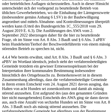
oder betrieblichen Auflagen sicherzustellen. Auch in dieser Hinsicht
unterscheidet sich der vorliegend zu beurteilende Betrieb von
üblichen Gewerbebetrieben, wo die Einhaltung der Lärmgrenzwerte
(insbesondere gemäss Anhang 6 LSV) in der Baubewilligung
angeordnet und mittels Abnahme- und Kontrollmessungen überprüft
werden kann (Urteil des Bundesgerichts 1C_555/2018 vom 29.
August 2019 E. 6.3). Die Ausführungen des AWA vom 2.
September 2022 überzeugen daher für die hier zu beurteilende
Frage, ob im Sinne von Art. 8 Abs. 3 BauR und § 6 Abs. 3 aPBV
beim Hundeheim/Tierhof der Beschwerdeführerin von einem mässig
störenden Betrieb zu sprechen ist, nicht.
4.4.4 Wie bereits erwähnt, sind Art. 8 Abs. 3 BauR und § 6 Abs. 3
aPBV im Wortlaut identisch, jedoch steht der verfahrensbeteiligten
Gemeinde trotzdem ein gewisser Ermessensspielraum bei der
Interpretation ihrer kommunalen Bestimmung insbesondere
hinsichtlich des Ortsgebrauchs zu. Bemerkenswert ist in diesem
Zusammenhang allerdings, dass die verfahrensbeteiligte Gemeinde
in ihrem ersten Entscheid vom 24. August 2021 davon ausging, das
Halten von acht Hunden sei zonenkonform und damit als mässig
störend anzusehen. Erst aufgrund des (aus den genannten Gründen
hier nicht massgebenden) Entscheids des AWA ging sie dann davon
aus, auch eine Anzahl von sechzehn Hunden sei im Sinne von Art. 8
Abs. 3 BauR noch als mässig störend anzusehen. Die
verfahrensbeteiligte Gemeinde hat allerdings von der Bestimmung