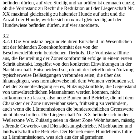
befinden dürfen, auf vier. Streitig und zu prüfen ist demnach einzig,
ob die Vorinstanz zu Recht die Reduktion auf der Liegenschaft Nr.
XX maximal gleichzeitig zu haltender Hunde auf acht und die
Anzahl der Hunde, welche sich maximal gleichzeitig auf der
Hundewiese befinden dürfen, auf vier anordnete.
3.2
3.2.1 Die Vorinstanz begründete ihren Entscheid im Wesentlichen
mit der fehlenden Zonenkonformität des von der
Beschwerdeführerin betriebenen Tierhofs. Die Vorinstanz führte
aus, die Beurteilung der Zonenkonformität erfolge in einem ersten
Schritt abstrakt, losgelöst von den konkreten Einwirkungen in der
Nachbarschaft. Entscheidend sei, ob mit der betreffenden Nutzung
typischerweise Belästigungen verbunden seien, die über das
hinausgingen, was normalerweise mit dem Wohnen verbunden sei.
Ziel der Zonenfestlegung sei es, Nutzungskonflikte, die Gegenstand
von umweltrechtlichen Massnahmen werden könnten, nicht
aufkommen zu lassen, also neue Bauten und Betriebe, die mit dem
Charakter der Zone unvereinbar seien, frühzeitig zu verhindern,
auch wenn die Lärmemissionen die bundesrechtlichen Grenzwerte
nicht überschritten. Die Liegenschaft Nr. XX befinde sich in der
Weilerzone Wz. Zulässig seien in dieser Zone Wohnbauten, mässig
störende Gewerbe- und Dienstleistungsbetriebe, Mischbauten und
landwirtschaftliche Betriebe. Der Betrieb eines Hundeheims führe
zu Lärmimmissionen, was sich aus der allgemeinen