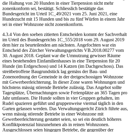
die Haltung von 20 Hunden in einer Tierpension nicht mehr
zonenkonform sei, bestätigt. Schliesslich bestätigte das
Bundesgericht im Urteil 1C_49/2021 vom 25. Juni 2021, eine
Hundezucht mit 15 Hunden und bis zu fünf Würfen in einem Jahr
sei in einer Wohnzone nicht zonenkonform.
4.3.4 Von den soeben zitierten Entscheiden kommt der Sachverhalt
im Urteil des Bundesgerichts 1C_555/2018 vom 29. August 2019
dem hier zu beurteilenden am nächsten. Angefochten war ein
Entscheid des Zürcher Verwaltungsgerichts VB.2018.00277 vom
30. August 2018. Geplant war die Umnutzung gewisser Räume
eines bestehenden Einfamilienhauses in eine Tierpension für 20
Hunde (im Erdgeschoss) und 14 Katzen (im Dachgeschoss). Das
streitbetroffene Baugrundstück lag gemäss der Bau- und
Zonenordnung der Gemeinde in der dreigeschossigen Wohnzone
mit Gewerbeerleichterung. In dieser Zone waren Wohnungen und
höchstens mässig störende Betriebe zulässig. Das Angebot sollte
Tagesplätze, Übernachtungen sowie Ferienplätze an 365 Tagen pro
Jahr umfassen. Die Hunde sollten in vier Gruppen gehalten, im
Rudel spazieren geführt und gruppenweise viermal täglich in den
Garten gelassen werden. Das Verwaltungsgericht Zürich führte aus,
wenn mässig störende Betriebe in einer Wohnzone mit
Gewerbeerleichterung gestattet seien, so sei ein deutlich höheres
Konfliktpotenzial hinzunehmen als in reinen Wohnzonen.
Ausgeschlossen seien hingegen Betriebe, die gegenüber der