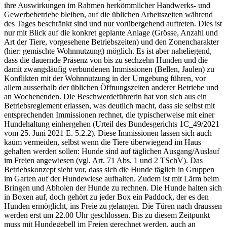
ihre Auswirkungen im Rahmen herkömmlicher Handwerks- und
Gewerbebetriebe bleiben, auf die üblichen Arbeitszeiten während
des Tages beschränkt sind und nur vorübergehend auftreten. Dies ist
nur mit Blick auf die konkret geplante Anlage (Grösse, Anzahl und
Art der Tiere, vorgesehene Betriebszeiten) und den Zonencharakter
(hier: gemischte Wohnnutzung) möglich. Es ist aber naheliegend,
dass die dauernde Präsenz von bis zu sechzehn Hunden und die
damit zwangsläufig verbundenen Immissionen (Bellen, Jaulen) zu
Konflikten mit der Wohnnutzung in der Umgebung führen, vor
allem ausserhalb der üblichen Öffnungszeiten anderer Betriebe und
an Wochenenden. Die Beschwerdeführerin hat von sich aus ein
Betriebsreglement erlassen, was deutlich macht, dass sie selbst mit
entsprechenden Immissionen rechnet, die typischerweise mit einer
Hundehaltung einhergehen (Urteil des Bundesgerichts 1C_49/2021
vom 25. Juni 2021 E. 5.2.2). Diese Immissionen lassen sich auch
kaum vermeiden, selbst wenn die Tiere überwiegend im Haus
gehalten werden sollen: Hunde sind auf täglichen Ausgang/Auslauf
im Freien angewiesen (vgl. Art. 71 Abs. 1 und 2 TSchV). Das
Betriebskonzept sieht vor, dass sich die Hunde täglich in Gruppen
im Garten auf der Hundewiese aufhalten. Zudem ist mit Lärm beim
Bringen und Abholen der Hunde zu rechnen. Die Hunde halten sich
in Boxen auf, doch gehört zu jeder Box ein Paddock, der es den
Hunden ermöglicht, ins Freie zu gelangen. Die Türen nach draussen
werden erst um 22.00 Uhr geschlossen. Bis zu diesem Zeitpunkt
muss mit Hundegebell im Freien gerechnet werden, auch an