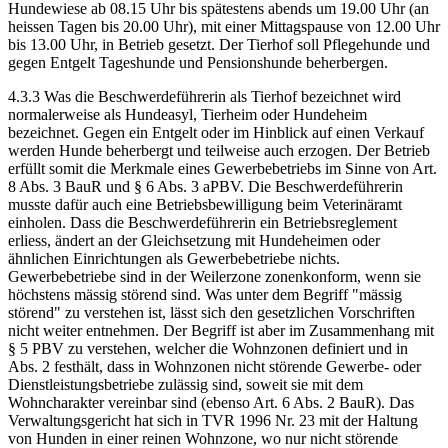
Hundewiese ab 08.15 Uhr bis spätestens abends um 19.00 Uhr (an
heissen Tagen bis 20.00 Uhr), mit einer Mittagspause von 12.00 Uhr
bis 13.00 Uhr, in Betrieb gesetzt. Der Tierhof soll Pflegehunde und
gegen Entgelt Tageshunde und Pensionshunde beherbergen.
4.3.3 Was die Beschwerdeführerin als Tierhof bezeichnet wird
normalerweise als Hundeasyl, Tierheim oder Hundeheim
bezeichnet. Gegen ein Entgelt oder im Hinblick auf einen Verkauf
werden Hunde beherbergt und teilweise auch erzogen. Der Betrieb
erfüllt somit die Merkmale eines Gewerbebetriebs im Sinne von Art.
8 Abs. 3 BauR und § 6 Abs. 3 aPBV. Die Beschwerdeführerin
musste dafür auch eine Betriebsbewilligung beim Veterinäramt
einholen. Dass die Beschwerdeführerin ein Betriebsreglement
erliess, ändert an der Gleichsetzung mit Hundeheimen oder
ähnlichen Einrichtungen als Gewerbebetriebe nichts.
Gewerbebetriebe sind in der Weilerzone zonenkonform, wenn sie
höchstens mässig störend sind. Was unter dem Begriff "mässig
störend" zu verstehen ist, lässt sich den gesetzlichen Vorschriften
nicht weiter entnehmen. Der Begriff ist aber im Zusammenhang mit
§ 5 PBV zu verstehen, welcher die Wohnzonen definiert und in
Abs. 2 festhält, dass in Wohnzonen nicht störende Gewerbe- oder
Dienstleistungsbetriebe zulässig sind, soweit sie mit dem
Wohncharakter vereinbar sind (ebenso Art. 6 Abs. 2 BauR). Das
Verwaltungsgericht hat sich in TVR 1996 Nr. 23 mit der Haltung
von Hunden in einer reinen Wohnzone, wo nur nicht störende