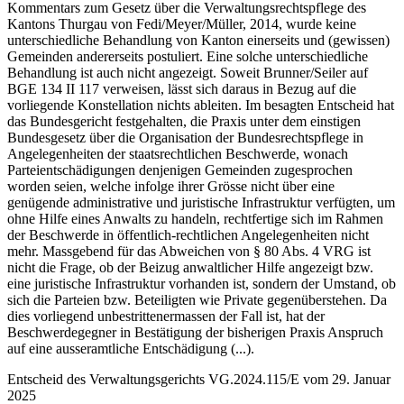
Kommentars zum Gesetz über die Verwaltungsrechtspflege des
Kantons Thurgau von Fedi/Meyer/Müller, 2014, wurde keine
unterschiedliche Behandlung von Kanton einerseits und (gewissen)
Gemeinden andererseits postuliert. Eine solche unterschiedliche
Behandlung ist auch nicht angezeigt. Soweit Brunner/Seiler auf
BGE 134 II 117 verweisen, lässt sich daraus in Bezug auf die
vorliegende Konstellation nichts ableiten. Im besagten Entscheid hat
das Bundesgericht festgehalten, die Praxis unter dem einstigen
Bundesgesetz über die Organisation der Bundesrechtspflege in
Angelegenheiten der staatsrechtlichen Beschwerde, wonach
Parteientschädigungen denjenigen Gemeinden zugesprochen
worden seien, welche infolge ihrer Grösse nicht über eine
genügende administrative und juristische Infrastruktur verfügten, um
ohne Hilfe eines Anwalts zu handeln, rechtfertige sich im Rahmen
der Beschwerde in öffentlich-rechtlichen Angelegenheiten nicht
mehr. Massgebend für das Abweichen von § 80 Abs. 4 VRG ist
nicht die Frage, ob der Beizug anwaltlicher Hilfe angezeigt bzw.
eine juristische Infrastruktur vorhanden ist, sondern der Umstand, ob
sich die Parteien bzw. Beteiligten wie Private gegenüberstehen. Da
dies vorliegend unbestrittenermassen der Fall ist, hat der
Beschwerdegegner in Bestätigung der bisherigen Praxis Anspruch
auf eine ausseramtliche Entschädigung (...).
Entscheid des Verwaltungsgerichts VG.2024.115/E vom 29. Januar
2025