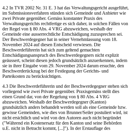
4.2 In TVR 2002 Nr. 31 E. 3 hat das Verwaltungsgericht ausgeführt,
im Submissionsverfahren stünden sich Gemeinde und Anbieter wie
zwei Private gegenüber. Gemäss konstanter Praxis des
Verwaltungsgerichts rechtfertige es sich daher, in solchen Fällen von
der Regel von § 80 Abs. 4 VRG abzuweichen, weshalb der
Gemeinde eine ausserrechtliche Entschädigung zuzusprechen sei.
Der Beschwerdegegner hat in seiner Vernehmlassung vom 18.
November 2024 auf diesen Entscheid verwiesen. Die
Beschwerdeführerin hat sich zum geltend gemachten
Entschädigungsanspruch des Beschwerdegegners nicht explizit
geäussert, scheint diesen jedoch grundsätzlich anzuerkennen, indem
sie in ihrer Eingabe vom 29. November 2024 darum ersuchte, den
Beschwerderückzug bei der Festlegung der Gerichts- und
Parteikosten zu berücksichtigen.
4.3 Die Beschwerdeführerin und der Beschwerdegegner stehen sich
vorliegend wie zwei Private gegenüber. Praxisgemäss stellt dies
einen Grund dar, von der Regelung von § 80 Abs. 4 VRG
abzuweichen. Weshalb der Beschwerdegegner (Kanton)
grundsätzlich anders behandelt werden soll als eine Gemeinde bzw.
gewisse Gemeinden, wie dies von Brunner/Seiler postuliert wird, ist
nicht ersichtlich und wird von den Autoren auch nicht begründet
("Während ein Kostenersatz für den Kanton und seine Behörden
u.E. nicht in Betracht kommt, [...]"). In der Erstauflage des