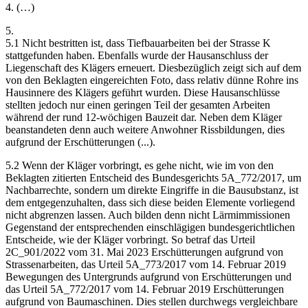
4. (…)
5.
5.1 Nicht bestritten ist, dass Tiefbauarbeiten bei der Strasse K
stattgefunden haben. Ebenfalls wurde der Hausanschluss der
Liegenschaft des Klägers erneuert. Diesbezüglich zeigt sich auf dem
von den Beklagten eingereichten Foto, dass relativ dünne Rohre ins
Hausinnere des Klägers geführt wurden. Diese Hausanschlüsse
stellten jedoch nur einen geringen Teil der gesamten Arbeiten
während der rund 12-wöchigen Bauzeit dar. Neben dem Kläger
beanstandeten denn auch weitere Anwohner Rissbildungen, dies
aufgrund der Erschütterungen (...).
5.2 Wenn der Kläger vorbringt, es gehe nicht, wie im von den
Beklagten zitierten Entscheid des Bundesgerichts 5A_772/2017, um
Nachbarrechte, sondern um direkte Eingriffe in die Bausubstanz, ist
dem entgegenzuhalten, dass sich diese beiden Elemente vorliegend
nicht abgrenzen lassen. Auch bilden denn nicht Lärmimmissionen
Gegenstand der entsprechenden einschlägigen bundesgerichtlichen
Entscheide, wie der Kläger vorbringt. So betraf das Urteil
2C_901/2022 vom 31. Mai 2023 Erschütterungen aufgrund von
Strassenarbeiten, das Urteil 5A_773/2017 vom 14. Februar 2019
Bewegungen des Untergrunds aufgrund von Erschütterungen und
das Urteil 5A_772/2017 vom 14. Februar 2019 Erschütterungen
aufgrund von Baumaschinen. Dies stellen durchwegs vergleichbare