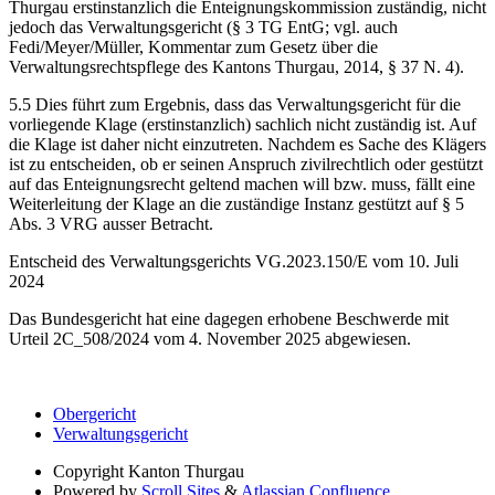
Thurgau erstinstanzlich die Enteignungskommission zuständig, nicht
jedoch das Verwaltungsgericht (§ 3 TG EntG; vgl. auch
Fedi/Meyer/Müller, Kommentar zum Gesetz über die
Verwaltungsrechtspflege des Kantons Thurgau, 2014, § 37 N. 4).
5.5 Dies führt zum Ergebnis, dass das Verwaltungsgericht für die
vorliegende Klage (erstinstanzlich) sachlich nicht zuständig ist. Auf
die Klage ist daher nicht einzutreten. Nachdem es Sache des Klägers
ist zu entscheiden, ob er seinen Anspruch zivilrechtlich oder gestützt
auf das Enteignungsrecht geltend machen will bzw. muss, fällt eine
Weiterleitung der Klage an die zuständige Instanz gestützt auf § 5
Abs. 3 VRG ausser Betracht.
Entscheid des Verwaltungsgerichts VG.2023.150/E vom 10. Juli
2024
Das Bundesgericht hat eine dagegen erhobene Beschwerde mit
Urteil 2C_508/2024 vom 4. November 2025 abgewiesen.
Obergericht
Verwaltungsgericht
Copyright
Kanton Thurgau
Powered by
Scroll Sites
&
Atlassian Confluence