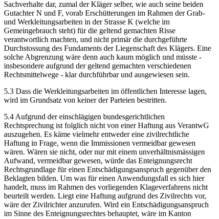
Sachverhalte dar, zumal der Kläger selber, wie auch seine beiden
Gutachter N und F, vorab Erschütterungen im Rahmen der Grab-
und Werkleitungsarbeiten in der Strasse K (welche im
Gemeingebrauch steht) für die geltend gemachten Risse
verantwortlich machten, und nicht primär die durchgeführte
Durchstossung des Fundaments der Liegenschaft des Klägers. Eine
solche Abgrenzung wäre denn auch kaum möglich und müsste -
insbesondere aufgrund der geltend gemachten verschiedenen
Rechtsmittelwege - klar durchführbar und ausgewiesen sein.
5.3 Dass die Werkleitungsarbeiten im öffentlichen Interesse lagen,
wird im Grundsatz von keiner der Parteien bestritten.
5.4 Aufgrund der einschlägigen bundesgerichtlichen
Rechtsprechung ist folglich nicht von einer Haftung aus VerantwG
auszugehen. Es käme vielmehr entweder eine zivilrechtliche
Haftung in Frage, wenn die Immissionen vermeidbar gewesen
wären. Wären sie nicht, oder nur mit einem unverhältnismässigen
Aufwand, vermeidbar gewesen, würde das Enteignungsrecht
Rechtsgrundlage für einen Entschädigungsanspruch gegenüber den
Beklagten bilden. Um was für einen Anwendungsfall es sich hier
handelt, muss im Rahmen des vorliegenden Klageverfahrens nicht
beurteilt werden. Liegt eine Haftung aufgrund des Zivilrechts vor,
wäre der Zivilrichter anzurufen. Wird ein Entschädigungsanspruch
im Sinne des Enteignungsrechtes behauptet, wäre im Kanton