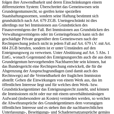
folgen ihre Anwendbarkeit und deren Einschränkungen einem
differenzierten System: Überschreitet das Gemeinwesen sein
Grundeigentumsrecht, so greifen keine speziellen
Staatshaftungsnormen, sondern seine Haftung bestimmt sich
grundsätzlich nach Art. 679 ZGB. Uneingeschränkt ist dies
allerdings nur bei Immissionen aus Grundstücken des
Finanzvermögens der Fall. Bei Immissionen aus Grundstücken des
Verwaltungsvermögens oder im Gemeingebrauch kann sich der
geschädigte Private gegenüber dem Gemeinwesen nach der
Rechtsprechung jedoch nicht in jedem Fall auf Art. 679 i.V. mit Art.
684 ZGB berufen, sondern ist er unter Umständen auf den
Enteignungsweg zu verweisen. Unter Abstützung auf Art. 5 Abs. 1
EntG, wonach Gegenstand des Enteignungsrechts auch die aus dem
Grundeigentum hervorgehenden Nachbarrechte sein können, hat
das Bundesgericht eine Rechtsprechung entwickelt, die für die
Abgrenzung der Anspruchsgrundlagen (und damit auch des
Rechtswegs) auf die Vermeidbarkeit der fraglichen Immission
abstellt: Gehen die Einwirkungen von einem Werk aus, das im
öffentlichen Interesse liegt und für welches dem Werk- bzw.
Grundstückseigentümer das Enteignungsrecht zusteht, und können
die Immissionen nicht oder nur mit einem unverhältnismässigen
Aufwand (insbesondere an Kosten) vermieden werden, so weichen
die Abwehransprüche des Grundeigentümers dem vorrangigen
öffentlichen Interesse und es stehen ihm die nachbarrechtlichen
Unterlassungs-, Beseitigungs- und Schadenersatzansprüche gemäss