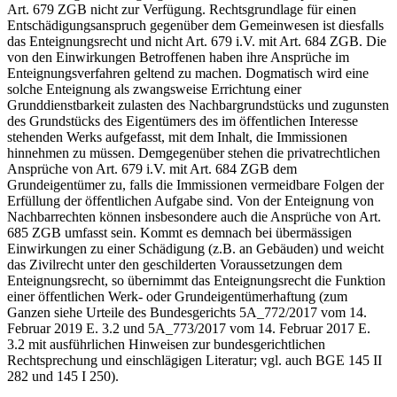
Art. 679 ZGB nicht zur Verfügung. Rechtsgrundlage für einen
Entschädigungsanspruch gegenüber dem Gemeinwesen ist diesfalls
das Enteignungsrecht und nicht Art. 679 i.V. mit Art. 684 ZGB. Die
von den Einwirkungen Betroffenen haben ihre Ansprüche im
Enteignungsverfahren geltend zu machen. Dogmatisch wird eine
solche Enteignung als zwangsweise Errichtung einer
Grunddienstbarkeit zulasten des Nachbargrundstücks und zugunsten
des Grundstücks des Eigentümers des im öffentlichen Interesse
stehenden Werks aufgefasst, mit dem Inhalt, die Immissionen
hinnehmen zu müssen. Demgegenüber stehen die privatrechtlichen
Ansprüche von Art. 679 i.V. mit Art. 684 ZGB dem
Grundeigentümer zu, falls die Immissionen vermeidbare Folgen der
Erfüllung der öffentlichen Aufgabe sind. Von der Enteignung von
Nachbarrechten können insbesondere auch die Ansprüche von Art.
685 ZGB umfasst sein. Kommt es demnach bei übermässigen
Einwirkungen zu einer Schädigung (z.B. an Gebäuden) und weicht
das Zivilrecht unter den geschilderten Voraussetzungen dem
Enteignungsrecht, so übernimmt das Enteignungsrecht die Funktion
einer öffentlichen Werk- oder Grundeigentümerhaftung (zum
Ganzen siehe Urteile des Bundesgerichts 5A_772/2017 vom 14.
Februar 2019 E. 3.2 und 5A_773/2017 vom 14. Februar 2017 E.
3.2 mit ausführlichen Hinweisen zur bundesgerichtlichen
Rechtsprechung und einschlägigen Literatur; vgl. auch BGE 145 II
282 und 145 I 250).