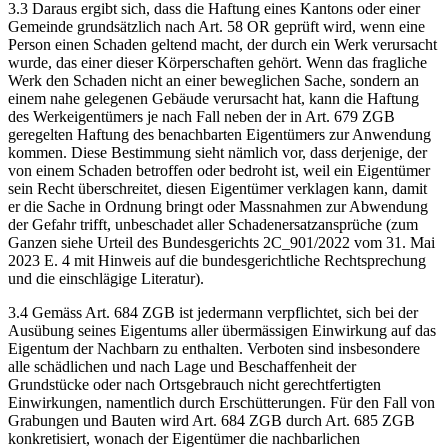
3.3 Daraus ergibt sich, dass die Haftung eines Kantons oder einer
Gemeinde grundsätzlich nach Art. 58 OR geprüft wird, wenn eine
Person einen Schaden geltend macht, der durch ein Werk verursacht
wurde, das einer dieser Körperschaften gehört. Wenn das fragliche
Werk den Schaden nicht an einer beweglichen Sache, sondern an
einem nahe gelegenen Gebäude verursacht hat, kann die Haftung
des Werkeigentümers je nach Fall neben der in Art. 679 ZGB
geregelten Haftung des benachbarten Eigentümers zur Anwendung
kommen. Diese Bestimmung sieht nämlich vor, dass derjenige, der
von einem Schaden betroffen oder bedroht ist, weil ein Eigentümer
sein Recht überschreitet, diesen Eigentümer verklagen kann, damit
er die Sache in Ordnung bringt oder Massnahmen zur Abwendung
der Gefahr trifft, unbeschadet aller Schadenersatzansprüche (zum
Ganzen siehe Urteil des Bundesgerichts 2C_901/2022 vom 31. Mai
2023 E. 4 mit Hinweis auf die bundesgerichtliche Rechtsprechung
und die einschlägige Literatur).
3.4 Gemäss Art. 684 ZGB ist jedermann verpflichtet, sich bei der
Ausübung seines Eigentums aller übermässigen Einwirkung auf das
Eigentum der Nachbarn zu enthalten. Verboten sind insbesondere
alle schädlichen und nach Lage und Beschaffenheit der
Grundstücke oder nach Ortsgebrauch nicht gerechtfertigten
Einwirkungen, namentlich durch Erschütterungen. Für den Fall von
Grabungen und Bauten wird Art. 684 ZGB durch Art. 685 ZGB
konkretisiert, wonach der Eigentümer die nachbarlichen