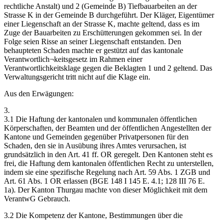
rechtliche Anstalt) und 2 (Gemeinde B) Tiefbauarbeiten an der
Strasse K in der Gemeinde B durchgeführt. Der Kläger, Eigentümer
einer Liegenschaft an der Strasse K, machte geltend, dass es im
Zuge der Bauarbeiten zu Erschütterungen gekommen sei. In der
Folge seien Risse an seiner Liegenschaft entstanden. Den
behaupteten Schaden machte er gestützt auf das kantonale
Verantwortlich¬keitsgesetz im Rahmen einer
Verantwortlichkeitsklage gegen die Beklagten 1 und 2 geltend. Das
Verwaltungsgericht tritt nicht auf die Klage ein.
Aus den Erwägungen:
3.
3.1 Die Haftung der kantonalen und kommunalen öffentlichen
Körperschaften, der Beamten und der öffentlichen Angestellten der
Kantone und Gemeinden gegenüber Privatpersonen für den
Schaden, den sie in Ausübung ihres Amtes verursachen, ist
grundsätzlich in den Art. 41 ff. OR geregelt. Den Kantonen steht es
frei, die Haftung dem kantonalen öffentlichen Recht zu unterstellen,
indem sie eine spezifische Regelung nach Art. 59 Abs. 1 ZGB und
Art. 61 Abs. 1 OR erlassen (BGE 148 I 145 E. 4.1; 128 III 76 E.
1a). Der Kanton Thurgau machte von dieser Möglichkeit mit dem
VerantwG Gebrauch.
3.2 Die Kompetenz der Kantone, Bestimmungen über die