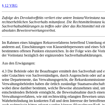
§ 12 VRG
Zufolge des Devolutiveffekts verliert eine untere Instanz/Vorinstanz 
rechtserheblichen Sachverhalts mitumfasst. Die Rechtsmittelinstanz ka
Sachverhaltsabklärungen zu treffen oder über das Rechtsmittel mit ei
absolutes Beweisverwertungsverbot.
Im Rahmen eines hängigen Rekursverfahrens betreffend Umteilung ein
anderem auf, Einschätzungen von Klassenlehrpersonen und eines Schul
bestimmten offenen Punkten einzureichen. In der Folge wies die Vor
der Vorinstanz bezüglich der ergänzenden Sachverhaltsabklärungen.
Aus den Erwägungen:
4.3 Die Behörde oder ihr Beauftragter ermittelt den Sachverhalt u
oder Gutachten von Sachverständigen, durch Augenschein oder auf and
seine Departemente, das Verwaltungsgericht, die Rekurskommissione
Verwaltungsbehörden haben die örtlich zuständige Staatsanwaltschaf
wobei diese darüber bestimmt, welche Beweise abzunehmen sind, um de
entscheidenden Behörde ermöglicht, die Beweisabnahme durch einen Sac
Verwaltungsverfahren, wie mit rechtswidrig erlangten Beweisen umzug
Wahrheitsfindung im konkreten Fall und dem Interesse der betroffe
auch rechtmässig hätten erlangt werden können (Hanselmann/Fedi, in