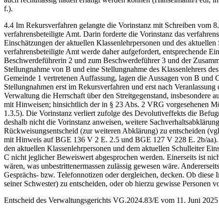
f.).
4.4 Im Rekursverfahren gelangte die Vorinstanz mit Schreiben vom 8
verfahrensbeteiligte Amt. Darin forderte die Vorinstanz das verfahrens
Einschätzungen der aktuellen Klassenlehrpersonen und des aktuellen
verfahrensbeteiligte Amt werde daher aufgefordert, entsprechende Ei
Beschwerdeführerin 2 und zum Beschwerdeführer 3 und der Zusammenar
Stellungnahme von B und eine Stellungnahme des Klassenlehrers des B
Gemeinde 1 vertretenen Auffassung, lagen die Aussagen von B und C 
Stellungnahmen erst im Rekursverfahren und erst nach Veranlassung dur
Verwaltung die Herrschaft über den Streitgegenstand, insbesondere a
mit Hinweisen; hinsichtlich der in § 23 Abs. 2 VRG vorgesehenen Mög
1.3.5). Die Vorinstanz verliert zufolge des Devolutiveffekts die Befu
deshalb nicht die Vorinstanz anweisen, weitere Sachverhaltsabklärunge
Rückweisungsentscheid (zur weiteren Abklärung) zu entscheiden (vgl
mit Hinweis auf BGE 136 V 2 E. 2.5 und BGE 127 V 228 E. 2b/aa). Es
den aktuellen Klassenlehrpersonen und dem aktuellen Schulleiter E
C nicht jeglicher Beweiswert abgesprochen werden. Einerseits ist ni
wären, was unbestrittenermassen zulässig gewesen wäre. Andererseits
Gesprächs- bzw. Telefonnotizen oder dergleichen, decken. Ob diese 
seiner Schwester) zu entscheiden, oder ob hierzu gewisse Personen v
Entscheid des Verwaltungsgerichts VG.2024.83/E vom 11. Juni 2025