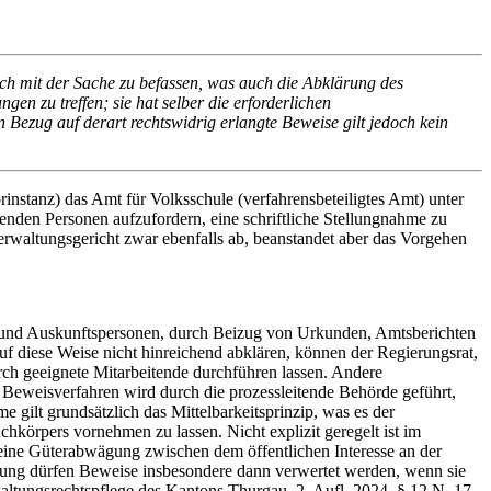
sich mit der Sache zu befassen, was auch die Abklärung des
en zu treffen; sie hat selber die erforderlichen
 Bezug auf derart rechtswidrig erlangte Beweise gilt jedoch kein
nstanz) das Amt für Volksschule (verfahrensbeteiligtes Amt) unter
enden Personen aufzufordern, eine schriftliche Stellungnahme zu
rwaltungsgericht zwar ebenfalls ab, beanstandet aber das Vorgehen
en und Auskunftspersonen, durch Beizug von Urkunden, Amtsberichten
f diese Weise nicht hinreichend abklären, können der Regierungsrat,
h geeignete Mitarbeitende durchführen lassen. Andere
Beweisverfahren wird durch die prozessleitende Behörde geführt,
gilt grundsätzlich das Mittelbarkeitsprinzip, was es der
hkörpers vornehmen zu lassen. Nicht explizit geregelt ist im
 eine Güterabwägung zwischen dem öffentlichen Interesse an der
gung dürfen Beweise insbesondere dann verwertet werden, wenn sie
ltungsrechtspflege des Kantons Thurgau, 2. Aufl. 2024, § 12 N. 17