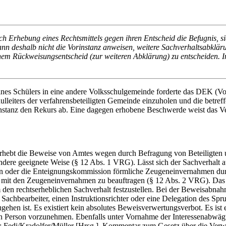
nach Erhebung eines Rechtsmittels gegen ihren Entscheid die Befugnis, 
nn deshalb nicht die Vorinstanz anweisen, weitere Sachverhaltsabklärung
nem Rückweisungsentscheid (zur weiteren Abklärung) zu entscheiden. In
es Schülers in eine andere Volksschulgemeinde forderte das DEK (Vori
leiters der verfahrensbeteiligten Gemeinde einzuholen und die betreff
instanz den Rekurs ab. Eine dagegen erhobene Beschwerde weist das Ve
nd erhebt die Beweise von Amtes wegen durch Befragung von Beteiligt
ere geeignete Weise (§ 12 Abs. 1 VRG). Lässt sich der Sachverhalt au
n oder die Enteignungskommission förmliche Zeugeneinvernahmen durc
t mit den Zeugeneinvernahmen zu beauftragen (§ 12 Abs. 2 VRG). Das 
n rechtserheblichen Sachverhalt festzustellen. Bei der Beweisabnahme 
hbearbeiter, einen Instruktionsrichter oder eine Delegation des Spruc
ehen ist. Es existiert kein absolutes Beweisverwertungsverbot. Es ist
nen Person vorzunehmen. Ebenfalls unter Vornahme der Interessenabwä
: Fedi/Kradolfer/Müller [Hrsg.], Kommentar zum Gesetz über die Verwa