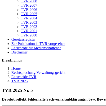
TVR 2008
TVR 2007
TVR 2006
TVR 2005
TVR 2004
TVR 2003
TVR 2002
TVR 2001
TVR 2000
Gesetzesregister
Zur Publikation in TVR vorgesehen
Entscheide für Medienschaffende
Disclaimer
Breadcrumbs
Home
Rechtsprechung Verwaltungsgericht
Entscheide TVR
TVR 2025
TVR 2025 Nr. 5
Devolutiveffekt, fehlerhafte Sachverhaltsabklärungen bzw. Bew