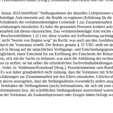
. Januar 2024 betreffend "Stellungnahmen der aktuellen Lehrpersonen 
beteiligte Amt einerseits auf, die Replik zu ergänzen (Erklärung für die 
 Schulleiters der verfahrensbeteiligten Gemeinde 1 zur Zusammenarbe
nschätzungen einzuholen. Es habe die genannten Personen konkret aufzu
beit mit diesen einzureichen. Das verfahrensbeteiligte Amt reichte 
eschwerdeführers 1 (C) ein; diese wurden auf Aufforderung nachträgli
nicht "bereits von Beginn weg" im Recht, was auch aus den Ausführun
ch die Vorinstanz erstellt. Der Rekurs gemäss § 35 VRG stellt ein devo
uch in Bezug auf die tatsächlichen Verfügungs- und Entscheidungsgrun
lichkeit, einen Entscheid bis zur Eröffnung des Entscheids der Rekur
gnis, sich mit der Sache zu befassen, was auch die Abklärung des recht
n zu treffen; sie hat selber die erforderlichen Sachverhaltsabklärungen
. Seiler, in: Waldmann/Krauskopf [Hrsg.], Praxiskommentar zum Bundes
 war daher grundsätzlich nicht zulässig, dass die Vorinstanz mit Schr
inschätzungen zur Zusammenarbeit mit den Eltern einzuholen. Gleichw
cht davon auszugehen, dass die Stellungnahmen (wesentlich) anders ausg
 beinhalten die Stellungahmen (auch) Informationen, die sich mit zum
Informationen bzw. die schriftlichen Stellungnahmen ausreichend ware
on der Vorinstanz als Auskunftspersonen oder Zeugen hätten befragt we