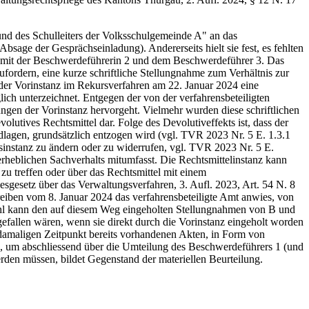
und des Schulleiters der Volksschulgemeinde A" an das
Absage der Gesprächseinladung). Andererseits hielt sie fest, es fehlten
it mit der Beschwerdeführerin 2 und dem Beschwerdeführer 3. Das
fordern, eine kurze schriftliche Stellungnahme zum Verhältnis zur
der Vorinstanz im Rekursverfahren am 22. Januar 2024 eine
ch unterzeichnet. Entgegen der von der verfahrensbeteiligten
gen der Vorinstanz hervorgeht. Vielmehr wurden diese schriftlichen
lutives Rechtsmittel dar. Folge des Devolutiveffekts ist, dass der
dlagen, grundsätzlich entzogen wird (vgl. TVR 2023 Nr. 5 E. 1.3.1
sinstanz zu ändern oder zu widerrufen, vgl. TVR 2023 Nr. 5 E.
serheblichen Sachverhalts mitumfasst. Die Rechtsmittelinstanz kann
 zu treffen oder über das Rechtsmittel mit einem
gesetz über das Verwaltungsverfahren, 3. Aufl. 2023, Art. 54 N. 8
eiben vom 8. Januar 2024 das verfahrensbeteiligte Amt anwies, von
ohl kann den auf diesem Weg eingeholten Stellungnahmen von B und
efallen wären, wenn sie direkt durch die Vorinstanz eingeholt worden
 damaligen Zeitpunkt bereits vorhandenen Akten, in Form von
n, um abschliessend über die Umteilung des Beschwerdeführers 1 (und
rden müssen, bildet Gegenstand der materiellen Beurteilung.