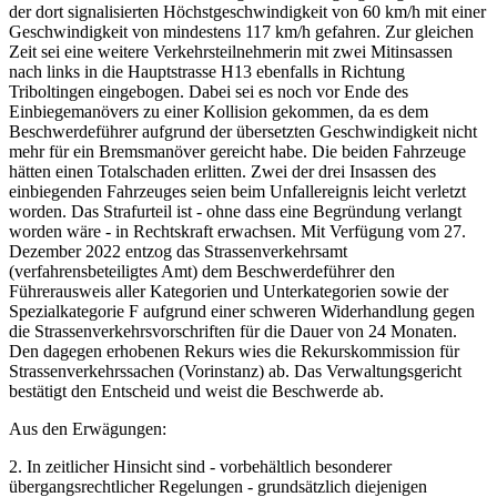
der dort signalisierten Höchstgeschwindigkeit von 60 km/h mit einer
Geschwindigkeit von mindestens 117 km/h gefahren. Zur gleichen
Zeit sei eine weitere Verkehrsteilnehmerin mit zwei Mitinsassen
nach links in die Hauptstrasse H13 ebenfalls in Richtung
Triboltingen eingebogen. Dabei sei es noch vor Ende des
Einbiegemanövers zu einer Kollision gekommen, da es dem
Beschwerdeführer aufgrund der übersetzten Geschwindigkeit nicht
mehr für ein Bremsmanöver gereicht habe. Die beiden Fahrzeuge
hätten einen Totalschaden erlitten. Zwei der drei Insassen des
einbiegenden Fahrzeuges seien beim Unfallereignis leicht verletzt
worden. Das Strafurteil ist - ohne dass eine Begründung verlangt
worden wäre - in Rechtskraft erwachsen. Mit Verfügung vom 27.
Dezember 2022 entzog das Strassenverkehrsamt
(verfahrensbeteiligtes Amt) dem Beschwerdeführer den
Führerausweis aller Kategorien und Unterkategorien sowie der
Spezialkategorie F aufgrund einer schweren Widerhandlung gegen
die Strassenverkehrsvorschriften für die Dauer von 24 Monaten.
Den dagegen erhobenen Rekurs wies die Rekurskommission für
Strassenverkehrssachen (Vorinstanz) ab. Das Verwaltungsgericht
bestätigt den Entscheid und weist die Beschwerde ab.
Aus den Erwägungen:
2. In zeitlicher Hinsicht sind - vorbehältlich besonderer
übergangsrechtlicher Regelungen - grundsätzlich diejenigen