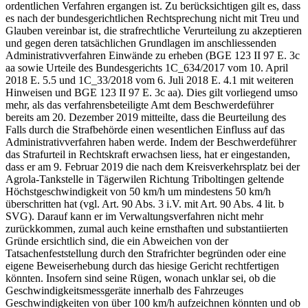
ordentlichen Verfahren ergangen ist. Zu berücksichtigen gilt es, dass
es nach der bundesgerichtlichen Rechtsprechung nicht mit Treu und
Glauben vereinbar ist, die strafrechtliche Verurteilung zu akzeptieren
und gegen deren tatsächlichen Grundlagen im anschliessenden
Administrativverfahren Einwände zu erheben (BGE 123 II 97 E. 3c
aa sowie Urteile des Bundesgerichts 1C_634/2017 vom 10. April
2018 E. 5.5 und 1C_33/2018 vom 6. Juli 2018 E. 4.1 mit weiteren
Hinweisen und BGE 123 II 97 E. 3c aa). Dies gilt vorliegend umso
mehr, als das verfahrensbeteiligte Amt dem Beschwerdeführer
bereits am 20. Dezember 2019 mitteilte, dass die Beurteilung des
Falls durch die Strafbehörde einen wesentlichen Einfluss auf das
Administrativverfahren haben werde. Indem der Beschwerdeführer
das Strafurteil in Rechtskraft erwachsen liess, hat er eingestanden,
dass er am 9. Februar 2019 die nach dem Kreisverkehrsplatz bei der
Agrola-Tankstelle in Tägerwilen Richtung Triboltingen geltende
Höchstgeschwindigkeit von 50 km/h um mindestens 50 km/h
überschritten hat (vgl. Art. 90 Abs. 3 i.V. mit Art. 90 Abs. 4 lit. b
SVG). Darauf kann er im Verwaltungsverfahren nicht mehr
zurückkommen, zumal auch keine ernsthaften und substantiierten
Gründe ersichtlich sind, die ein Abweichen von der
Tatsachenfeststellung durch den Strafrichter begründen oder eine
eigene Beweiserhebung durch das hiesige Gericht rechtfertigen
könnten. Insofern sind seine Rügen, wonach unklar sei, ob die
Geschwindigkeitsmessgeräte innerhalb des Fahrzeuges
Geschwindigkeiten von über 100 km/h aufzeichnen könnten und ob