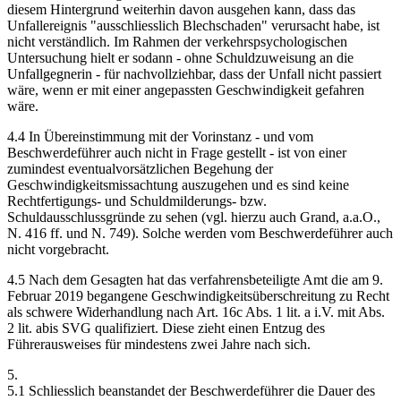
diesem Hintergrund weiterhin davon ausgehen kann, dass das
Unfallereignis "ausschliesslich Blechschaden" verursacht habe, ist
nicht verständlich. Im Rahmen der verkehrspsychologischen
Untersuchung hielt er sodann - ohne Schuldzuweisung an die
Unfallgegnerin - für nachvollziehbar, dass der Unfall nicht passiert
wäre, wenn er mit einer angepassten Geschwindigkeit gefahren
wäre.
4.4 In Übereinstimmung mit der Vorinstanz - und vom
Beschwerdeführer auch nicht in Frage gestellt - ist von einer
zumindest eventualvorsätzlichen Begehung der
Geschwindigkeitsmissachtung auszugehen und es sind keine
Rechtfertigungs- und Schuldmilderungs- bzw.
Schuldausschlussgründe zu sehen (vgl. hierzu auch Grand, a.a.O.,
N. 416 ff. und N. 749). Solche werden vom Beschwerdeführer auch
nicht vorgebracht.
4.5 Nach dem Gesagten hat das verfahrensbeteiligte Amt die am 9.
Februar 2019 begangene Geschwindigkeitsüberschreitung zu Recht
als schwere Widerhandlung nach Art. 16c Abs. 1 lit. a i.V. mit Abs.
2 lit. abis SVG qualifiziert. Diese zieht einen Entzug des
Führerausweises für mindestens zwei Jahre nach sich.
5.
5.1 Schliesslich beanstandet der Beschwerdeführer die Dauer des