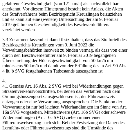
gefahrene Geschwindigkeit (von 121 km/h) als nachvollziehbar
anerkannt. Vor diesem Hintergrund besteht kein Anlass, die Akten
des Strafverfahrens beim Bezirksgericht Kreuzlingen beizuziehen
und es kann auf eine (weitere) Untersuchung der am 9. Februar
2019 gefahrenen Geschwindigkeit des Beschwerdeführers
verzichtet werden.
3.3 Zusammenfassend ist damit festzuhalten, dass das Strafurteil des
Bezirksgerichts Kreuzlingen vom 9. Juni 2022 die
Verwaltungsbehörden insoweit zu binden vermag, als dass von einer
durch den Beschwerdeführer am 9. Februar 2019 begangenen
Überschreitung der Höchstgeschwindigkeit von 50 km/h um
mindestens 50 km/h und damit von der Erfüllung des in Art. 90 Abs.
4 lit. b SVG festgehaltenen Tatbestands auszugehen ist.
4.
4.1 Gemäss Art. 16 Abs. 2 SVG wird bei Widerhandlungen gegen
Strassenverkehrsvorschriften, bei denen das Verfahren nach dem
Ordnungsbussengesetz ausgeschlossen ist, der Führerausweis
entzogen oder eine Verwarnung ausgesprochen. Die Sanktion der
Verwarnung ist nur bei leichten Widerhandlungen im Sinne von Art.
16a SVG vorgesehen. Mittelschwere (Art. 16b SVG) oder schwere
Widerhandlungen (Art. 16c SVG) ziehen immer einen
Führerausweisentzug nach sich. Bei der Festsetzung der Dauer des
Lernfahr- oder Führerausweisentzugs sind die Umstände des