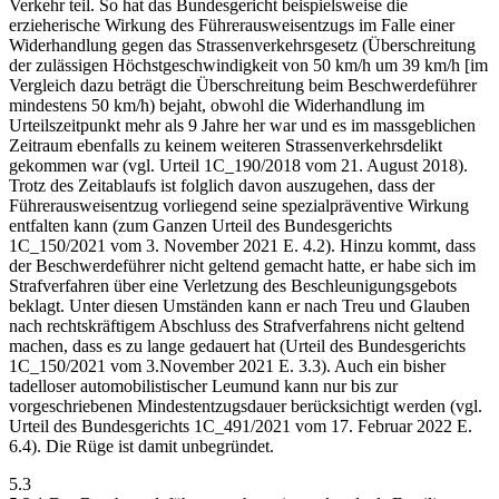
Verkehr teil. So hat das Bundesgericht beispielsweise die
erzieherische Wirkung des Führerausweisentzugs im Falle einer
Widerhandlung gegen das Strassenverkehrsgesetz (Überschreitung
der zulässigen Höchstgeschwindigkeit von 50 km/h um 39 km/h [im
Vergleich dazu beträgt die Überschreitung beim Beschwerdeführer
mindestens 50 km/h) bejaht, obwohl die Widerhandlung im
Urteilszeitpunkt mehr als 9 Jahre her war und es im massgeblichen
Zeitraum ebenfalls zu keinem weiteren Strassenverkehrsdelikt
gekommen war (vgl. Urteil 1C_190/2018 vom 21. August 2018).
Trotz des Zeitablaufs ist folglich davon auszugehen, dass der
Führerausweisentzug vorliegend seine spezialpräventive Wirkung
entfalten kann (zum Ganzen Urteil des Bundesgerichts
1C_150/2021 vom 3. November 2021 E. 4.2). Hinzu kommt, dass
der Beschwerdeführer nicht geltend gemacht hatte, er habe sich im
Strafverfahren über eine Verletzung des Beschleunigungsgebots
beklagt. Unter diesen Umständen kann er nach Treu und Glauben
nach rechtskräftigem Abschluss des Strafverfahrens nicht geltend
machen, dass es zu lange gedauert hat (Urteil des Bundesgerichts
1C_150/2021 vom 3.November 2021 E. 3.3). Auch ein bisher
tadelloser automobilistischer Leumund kann nur bis zur
vorgeschriebenen Mindestentzugsdauer berücksichtigt werden (vgl.
Urteil des Bundesgerichts 1C_491/2021 vom 17. Februar 2022 E.
6.4). Die Rüge ist damit unbegründet.
5.3