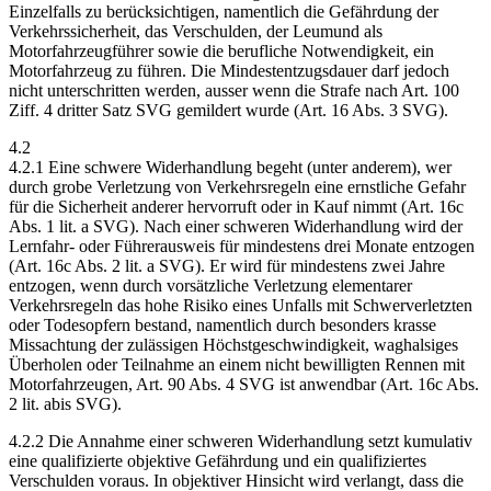
Einzelfalls zu berücksichtigen, namentlich die Gefährdung der
Verkehrssicherheit, das Verschulden, der Leumund als
Motorfahrzeugführer sowie die berufliche Notwendigkeit, ein
Motorfahrzeug zu führen. Die Mindestentzugsdauer darf jedoch
nicht unterschritten werden, ausser wenn die Strafe nach Art. 100
Ziff. 4 dritter Satz SVG gemildert wurde (Art. 16 Abs. 3 SVG).
4.2
4.2.1 Eine schwere Widerhandlung begeht (unter anderem), wer
durch grobe Verletzung von Verkehrsregeln eine ernstliche Gefahr
für die Sicherheit anderer hervorruft oder in Kauf nimmt (Art. 16c
Abs. 1 lit. a SVG). Nach einer schweren Widerhandlung wird der
Lernfahr- oder Führerausweis für mindestens drei Monate entzogen
(Art. 16c Abs. 2 lit. a SVG). Er wird für mindestens zwei Jahre
entzogen, wenn durch vorsätzliche Verletzung elementarer
Verkehrsregeln das hohe Risiko eines Unfalls mit Schwerverletzten
oder Todesopfern bestand, namentlich durch besonders krasse
Missachtung der zulässigen Höchstgeschwindigkeit, waghalsiges
Überholen oder Teilnahme an einem nicht bewilligten Rennen mit
Motorfahrzeugen, Art. 90 Abs. 4 SVG ist anwendbar (Art. 16c Abs.
2 lit. abis SVG).
4.2.2 Die Annahme einer schweren Widerhandlung setzt kumulativ
eine qualifizierte objektive Gefährdung und ein qualifiziertes
Verschulden voraus. In objektiver Hinsicht wird verlangt, dass die