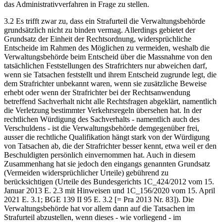
das Administrativverfahren in Frage zu stellen.
3.2 Es trifft zwar zu, dass ein Strafurteil die Verwaltungsbehörde
grundsätzlich nicht zu binden vermag. Allerdings gebietet der
Grundsatz der Einheit der Rechtsordnung, widersprüchliche
Entscheide im Rahmen des Möglichen zu vermeiden, weshalb die
Verwaltungsbehörde beim Entscheid über die Massnahme von den
tatsächlichen Feststellungen des Strafrichters nur abweichen darf,
wenn sie Tatsachen feststellt und ihrem Entscheid zugrunde legt, die
dem Strafrichter unbekannt waren, wenn sie zusätzliche Beweise
erhebt oder wenn der Strafrichter bei der Rechtsanwendung
betreffend Sachverhalt nicht alle Rechtsfragen abgeklärt, namentlich
die Verletzung bestimmter Verkehrsregeln übersehen hat. In der
rechtlichen Würdigung des Sachverhalts - namentlich auch des
Verschuldens - ist die Verwaltungsbehörde demgegenüber frei,
ausser die rechtliche Qualifikation hängt stark von der Würdigung
von Tatsachen ab, die der Strafrichter besser kennt, etwa weil er den
Beschuldigten persönlich einvernommen hat. Auch in diesem
Zusammenhang hat sie jedoch den eingangs genannten Grundsatz
(Vermeiden widersprüchlicher Urteile) gebührend zu
berücksichtigen (Urteile des Bundesgerichts 1C_424/2012 vom 15.
Januar 2013 E. 2.3 mit Hinweisen und 1C_156/2020 vom 15. April
2021 E. 3.1; BGE 139 II 95 E. 3.2 [= Pra 2013 Nr. 83]). Die
Verwaltungsbehörde hat vor allem dann auf die Tatsachen im
Strafurteil abzustellen, wenn dieses - wie vorliegend - im