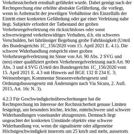
Verkehrssicherheit ernsthaft gefährdet wurde. Dabei genügt nach der
Rechtsprechung eine erhöhte abstrakte Gefährdung, die vorliegt,
wenn in Anbetracht der jeweiligen Verhältnisse des Einzelfalls der
Eintritt einer konkreten Gefährdung oder gar einer Verletzung nahe
liegt. Subjektiv erfordert der Tatbestand der groben
Verkehrsregelverletzung ein rücksichtsloses oder sonst
schwerwiegend verkehrswidriges Verhalten, d.h. ein schweres
Verschulden, bei fahrlässiger Begehung grobe Fahrlässigkeit (Urteil
des Bundesgerichts 1C_156/2020 vom 15. April 2021 E. 4.1). Die
schwere Widerhandlung entspricht einer groben
Verkehrsregelverletzung im Sinne von Art. 90 Abs. 2 SVG und
(neu) einer qualifiziert groben Verkehrsregelverletzung nach Art. 90
Abs. 3 und 4 SVG (Urteil des Bundesgerichts 1C_156/2020 vom
15. April 2021 E. 4.3 mit Hinweis auf BGE 132 II 234 E. 3;
Weissenberger, Kommentar Strassenverkehrsgesetz und
Ordnungsbussengesetz mit Änderungen nach Via Sicura, 2. Aufl.
2015, Art. 16c N. 3).
4.2.3 Für Geschwindigkeitsüberschreitungen hat die
Rechtsprechung im Interesse der Rechtssicherheit genaue Limiten
festgelegt, um besonders leichte, leichte, mittelschwere und schwere
Widerhandlungen voneinander abzugrenzen. Demnach liegt
ungeachtet der konkreten Umstände objektiv eine schwere
Widerhandlung vor, wenn die signalisierte oder allgemeine
Höchstgeschwindigkeit innerorts um 25 km/h und mehr, ausserorts