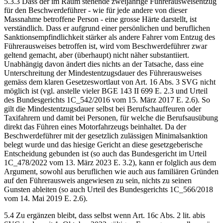
5.3.3 Dass der im Raum stehende zweijährige Führerausweisentzug
für den Beschwerdeführer - wie für jede andere von dieser
Massnahme betroffene Person - eine grosse Härte darstellt, ist
verständlich. Dass er aufgrund einer persönlichen und beruflichen
Sanktionsempfindlichkeit stärker als andere Fahrer vom Entzug des
Führerausweises betroffen ist, wird vom Beschwerdeführer zwar
geltend gemacht, aber (überhaupt) nicht näher substantiiert.
Unabhängig davon ändert dies nichts an der Tatsache, dass eine
Unterschreitung der Mindestentzugsdauer des Führerausweises
gemäss dem klaren Gesetzeswortlaut von Art. 16 Abs. 3 SVG nicht
möglich ist (vgl. anstelle vieler BGE 143 II 699 E. 2.3 und Urteil
des Bundesgerichts 1C_542/2016 vom 15. März 2017 E. 2.6). So
gilt die Mindestentzugsdauer selbst bei Berufschauffeuren oder
Taxifahrern und damit bei Personen, für welche die Berufsausübung
direkt das Führen eines Motorfahrzeugs beinhaltet. Da der
Beschwerdeführer mit der gesetzlich zulässigen Minimalsanktion
belegt wurde und das hiesige Gericht an diese gesetzgeberische
Entscheidung gebunden ist (so auch das Bundesgericht im Urteil
1C_478/2022 vom 13. März 2023 E. 3.2), kann er folglich aus dem
Argument, sowohl aus beruflichen wie auch aus familiären Gründen
auf den Führerausweis angewiesen zu sein, nichts zu seinen
Gunsten ableiten (so auch Urteil des Bundesgerichts 1C_566/2018
vom 14. Mai 2019 E. 2.6).
5.4 Zu ergänzen bleibt, dass selbst wenn Art. 16c Abs. 2 lit. abis