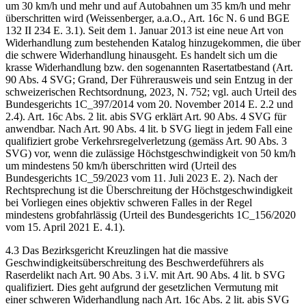
um 30 km/h und mehr und auf Autobahnen um 35 km/h und mehr
überschritten wird (Weissenberger, a.a.O., Art. 16c N. 6 und BGE
132 II 234 E. 3.1). Seit dem 1. Januar 2013 ist eine neue Art von
Widerhandlung zum bestehenden Katalog hinzugekommen, die über
die schwere Widerhandlung hinausgeht. Es handelt sich um die
krasse Widerhandlung bzw. den sogenannten Rasertatbestand (Art.
90 Abs. 4 SVG; Grand, Der Führerausweis und sein Entzug in der
schweizerischen Rechtsordnung, 2023, N. 752; vgl. auch Urteil des
Bundesgerichts 1C_397/2014 vom 20. November 2014 E. 2.2 und
2.4). Art. 16c Abs. 2 lit. abis SVG erklärt Art. 90 Abs. 4 SVG für
anwendbar. Nach Art. 90 Abs. 4 lit. b SVG liegt in jedem Fall eine
qualifiziert grobe Verkehrsregelverletzung (gemäss Art. 90 Abs. 3
SVG) vor, wenn die zulässige Höchstgeschwindigkeit von 50 km/h
um mindestens 50 km/h überschritten wird (Urteil des
Bundesgerichts 1C_59/2023 vom 11. Juli 2023 E. 2). Nach der
Rechtsprechung ist die Überschreitung der Höchstgeschwindigkeit
bei Vorliegen eines objektiv schweren Falles in der Regel
mindestens grobfahrlässig (Urteil des Bundesgerichts 1C_156/2020
vom 15. April 2021 E. 4.1).
4.3 Das Bezirksgericht Kreuzlingen hat die massive
Geschwindigkeitsüberschreitung des Beschwerdeführers als
Raserdelikt nach Art. 90 Abs. 3 i.V. mit Art. 90 Abs. 4 lit. b SVG
qualifiziert. Dies geht aufgrund der gesetzlichen Vermutung mit
einer schweren Widerhandlung nach Art. 16c Abs. 2 lit. abis SVG