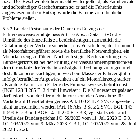
5.3.1 Der Beschwerdeführer macht weiter geltend, als Familienvater
und selbständiger Geschäftsmann sei er auf die Fahrerlaubnis
angewiesen und ein Entzug würde die Familie vor erhebliche
Probleme stellen.
5.3.2 Bei der Festsetzung der Dauer des Entzugs des
Führerausweises sind gemäss Art. 16 Abs. 3 Satz 1 SVG die
Umstände des Einzelfalls zu berücksichtigen, namentlich die
Gefährdung der Verkehrssicherheit, das Verschulden, der Leumund
als Motorfahrzeugführer sowie die berufliche Notwendigkeit, ein
Motorfahrzeug zu führen. Nach gefestigter Rechtsprechung des
Bundesgerichts ist bei der Prüfung der Massnahmeempfindlichkeit
dem Grundsatz der Verhältnismässigkeit Rechnung zu tragen und
deshalb zu berücksichtigen, in welchem Masse der Fahrzeugführer
infolge beruflicher Angewiesenheit auf ein Motorfahrzeug stärker
als andere Fahrer vom Entzug des Führerausweises betroffen ist
(BGE 128 II 285 E. 2.4 mit Hinweisen). Die Mindestentzugsdauer
darf jedoch, von der hier nicht interessierenden Ausnahme für
Vorfälle auf Dienstfahrten gemäss Art. 100 Ziff. 4 SVG abgesehen,
nicht unterschritten werden (Art. 16 Abs. 3 Satz 2 SVG, BGE 143
II 699 E. 2.3 und BGE 141 II 220 E. 3.3.3, vgl. statt vieler auch
Urteile des Bundesgerichts 1C_59/2023 vom 11. Juli 2023 E. 5.3,
1C_163/2022 vom 9. März 2023 E. 3.1, 1C_165/2022 vom 28. Juni
2022 E. 2.2).