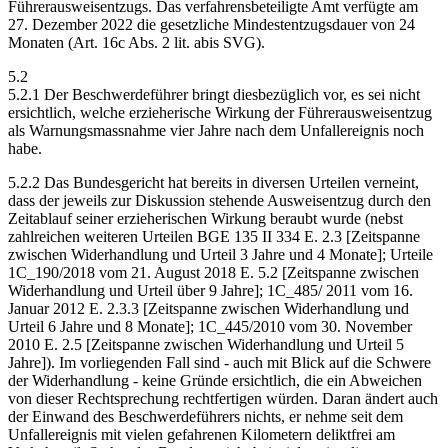
Führerausweisentzugs. Das verfahrensbeteiligte Amt verfügte am
27. Dezember 2022 die gesetzliche Mindestentzugsdauer von 24
Monaten (Art. 16c Abs. 2 lit. abis SVG).
5.2
5.2.1 Der Beschwerdeführer bringt diesbezüglich vor, es sei nicht
ersichtlich, welche erzieherische Wirkung der Führerausweisentzug
als Warnungsmassnahme vier Jahre nach dem Unfallereignis noch
habe.
5.2.2 Das Bundesgericht hat bereits in diversen Urteilen verneint,
dass der jeweils zur Diskussion stehende Ausweisentzug durch den
Zeitablauf seiner erzieherischen Wirkung beraubt wurde (nebst
zahlreichen weiteren Urteilen BGE 135 II 334 E. 2.3 [Zeitspanne
zwischen Widerhandlung und Urteil 3 Jahre und 4 Monate]; Urteile
1C_190/2018 vom 21. August 2018 E. 5.2 [Zeitspanne zwischen
Widerhandlung und Urteil über 9 Jahre]; 1C_485/ 2011 vom 16.
Januar 2012 E. 2.3.3 [Zeitspanne zwischen Widerhandlung und
Urteil 6 Jahre und 8 Monate]; 1C_445/2010 vom 30. November
2010 E. 2.5 [Zeitspanne zwischen Widerhandlung und Urteil 5
Jahre]). Im vorliegenden Fall sind - auch mit Blick auf die Schwere
der Widerhandlung - keine Gründe ersichtlich, die ein Abweichen
von dieser Rechtsprechung rechtfertigen würden. Daran ändert auch
der Einwand des Beschwerdeführers nichts, er nehme seit dem
Unfallereignis mit vielen gefahrenen Kilometern deliktfrei am