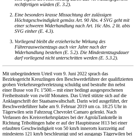
rechtfertigen würden (E. 3.2).
Eine besonders krasse Missachtung der zulässigen
Höchstgeschwindigkeit gemäss Art. 90 Abs. 4 SVG geht mit
einer schweren Widerhandlung nach Art. 16c Abs. 2 lit. abis
SVG einher (E. 4.3).
Vorliegend bleibt die erzieherische Wirkung des
Führerausweisentzugs auch vier Jahre nach der
Widerhandlung bestehen (E. 5.2). Die Mindestentzugsdauer
darf vorliegend nicht unterschritten werden (E. 5.3.2).
Mit unbegründetem Urteil vom 9. Juni 2022 sprach das
Bezirksgericht Kreuzlingen den Beschwerdeführer der qualifizierten
groben Verkehrsregelverletzung schuldig und bestrafte ihn nebst
einer Busse von Fr. 1'500.-- mit einer bedingt ausgesprochenen
Freiheitsstrafe von zwölf Monaten. Das Urteil stützte sich auf die
Anklageschrift der Staatsanwaltschaft. Darin wird ausgeführt, der
Beschwerdeführer habe am 9. Februar 2019 um ca. 18:25 Uhr in
Tägerwilen sein Fahrzeug Chevrolet Camaro gelenkt. Nach
Verlassen des Kreisverkehrsplatzes bei der AgrolaTankstelle in
Richtung Triboltingen habe er auf der Hauptstrasse H13 bei einer
erlaubten Geschwindigkeit von 50 km/h innerorts kurzzeitig auf
mindestens 121 km/h beschleunigt und sei ausgangs Tägerwilen bei