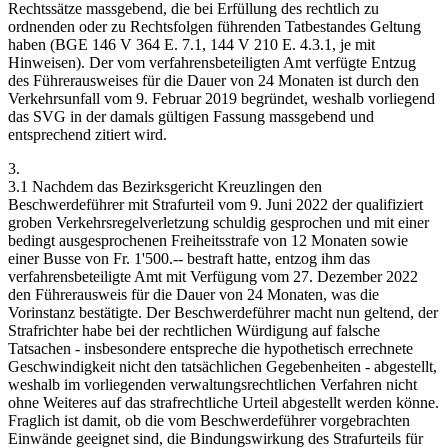
Rechtssätze massgebend, die bei Erfüllung des rechtlich zu
ordnenden oder zu Rechtsfolgen führenden Tatbestandes Geltung
haben (BGE 146 V 364 E. 7.1, 144 V 210 E. 4.3.1, je mit
Hinweisen). Der vom verfahrensbeteiligten Amt verfügte Entzug
des Führerausweises für die Dauer von 24 Monaten ist durch den
Verkehrsunfall vom 9. Februar 2019 begründet, weshalb vorliegend
das SVG in der damals gültigen Fassung massgebend und
entsprechend zitiert wird.
3.
3.1 Nachdem das Bezirksgericht Kreuzlingen den
Beschwerdeführer mit Strafurteil vom 9. Juni 2022 der qualifiziert
groben Verkehrsregelverletzung schuldig gesprochen und mit einer
bedingt ausgesprochenen Freiheitsstrafe von 12 Monaten sowie
einer Busse von Fr. 1'500.-- bestraft hatte, entzog ihm das
verfahrensbeteiligte Amt mit Verfügung vom 27. Dezember 2022
den Führerausweis für die Dauer von 24 Monaten, was die
Vorinstanz bestätigte. Der Beschwerdeführer macht nun geltend, der
Strafrichter habe bei der rechtlichen Würdigung auf falsche
Tatsachen - insbesondere entspreche die hypothetisch errechnete
Geschwindigkeit nicht den tatsächlichen Gegebenheiten - abgestellt,
weshalb im vorliegenden verwaltungsrechtlichen Verfahren nicht
ohne Weiteres auf das strafrechtliche Urteil abgestellt werden könne.
Fraglich ist damit, ob die vom Beschwerdeführer vorgebrachten
Einwände geeignet sind, die Bindungswirkung des Strafurteils für