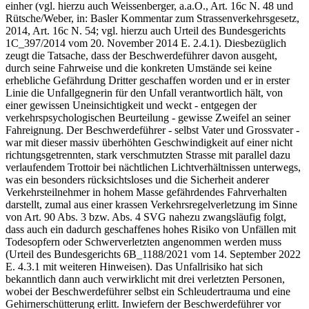
einher (vgl. hierzu auch Weissenberger, a.a.O., Art. 16c N. 48 und
Rütsche/Weber, in: Basler Kommentar zum Strassenverkehrsgesetz,
2014, Art. 16c N. 54; vgl. hierzu auch Urteil des Bundesgerichts
1C_397/2014 vom 20. November 2014 E. 2.4.1). Diesbezüglich
zeugt die Tatsache, dass der Beschwerdeführer davon ausgeht,
durch seine Fahrweise und die konkreten Umstände sei keine
erhebliche Gefährdung Dritter geschaffen worden und er in erster
Linie die Unfallgegnerin für den Unfall verantwortlich hält, von
einer gewissen Uneinsichtigkeit und weckt - entgegen der
verkehrspsychologischen Beurteilung - gewisse Zweifel an seiner
Fahreignung. Der Beschwerdeführer - selbst Vater und Grossvater -
war mit dieser massiv überhöhten Geschwindigkeit auf einer nicht
richtungsgetrennten, stark verschmutzten Strasse mit parallel dazu
verlaufendem Trottoir bei nächtlichen Lichtverhältnissen unterwegs,
was ein besonders rücksichtsloses und die Sicherheit anderer
Verkehrsteilnehmer in hohem Masse gefährdendes Fahrverhalten
darstellt, zumal aus einer krassen Verkehrsregelverletzung im Sinne
von Art. 90 Abs. 3 bzw. Abs. 4 SVG nahezu zwangsläufig folgt,
dass auch ein dadurch geschaffenes hohes Risiko von Unfällen mit
Todesopfern oder Schwerverletzten angenommen werden muss
(Urteil des Bundesgerichts 6B_1188/2021 vom 14. September 2022
E. 4.3.1 mit weiteren Hinweisen). Das Unfallrisiko hat sich
bekanntlich dann auch verwirklicht mit drei verletzten Personen,
wobei der Beschwerdeführer selbst ein Schleudertrauma und eine
Gehirnerschütterung erlitt. Inwiefern der Beschwerdeführer vor