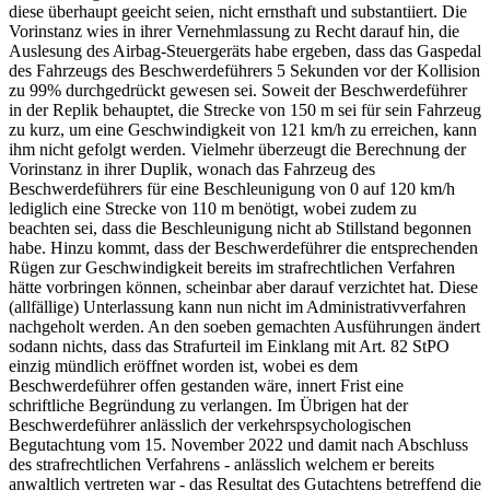
diese überhaupt geeicht seien, nicht ernsthaft und substantiiert. Die
Vorinstanz wies in ihrer Vernehmlassung zu Recht darauf hin, die
Auslesung des Airbag-Steuergeräts habe ergeben, dass das Gaspedal
des Fahrzeugs des Beschwerdeführers 5 Sekunden vor der Kollision
zu 99% durchgedrückt gewesen sei. Soweit der Beschwerdeführer
in der Replik behauptet, die Strecke von 150 m sei für sein Fahrzeug
zu kurz, um eine Geschwindigkeit von 121 km/h zu erreichen, kann
ihm nicht gefolgt werden. Vielmehr überzeugt die Berechnung der
Vorinstanz in ihrer Duplik, wonach das Fahrzeug des
Beschwerdeführers für eine Beschleunigung von 0 auf 120 km/h
lediglich eine Strecke von 110 m benötigt, wobei zudem zu
beachten sei, dass die Beschleunigung nicht ab Stillstand begonnen
habe. Hinzu kommt, dass der Beschwerdeführer die entsprechenden
Rügen zur Geschwindigkeit bereits im strafrechtlichen Verfahren
hätte vorbringen können, scheinbar aber darauf verzichtet hat. Diese
(allfällige) Unterlassung kann nun nicht im Administrativverfahren
nachgeholt werden. An den soeben gemachten Ausführungen ändert
sodann nichts, dass das Strafurteil im Einklang mit Art. 82 StPO
einzig mündlich eröffnet worden ist, wobei es dem
Beschwerdeführer offen gestanden wäre, innert Frist eine
schriftliche Begründung zu verlangen. Im Übrigen hat der
Beschwerdeführer anlässlich der verkehrspsychologischen
Begutachtung vom 15. November 2022 und damit nach Abschluss
des strafrechtlichen Verfahrens - anlässlich welchem er bereits
anwaltlich vertreten war - das Resultat des Gutachtens betreffend die