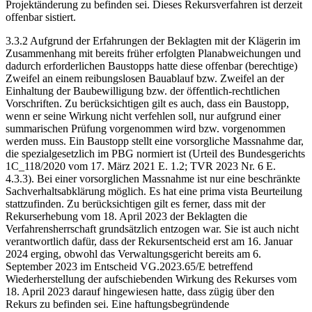
Projektänderung zu befinden sei. Dieses Rekursverfahren ist derzeit
offenbar sistiert.
3.3.2 Aufgrund der Erfahrungen der Beklagten mit der Klägerin im
Zusammenhang mit bereits früher erfolgten Planabweichungen und
dadurch erforderlichen Baustopps hatte diese offenbar (berechtige)
Zweifel an einem reibungslosen Bauablauf bzw. Zweifel an der
Einhaltung der Baubewilligung bzw. der öffentlich-rechtlichen
Vorschriften. Zu berücksichtigen gilt es auch, dass ein Baustopp,
wenn er seine Wirkung nicht verfehlen soll, nur aufgrund einer
summarischen Prüfung vorgenommen wird bzw. vorgenommen
werden muss. Ein Baustopp stellt eine vorsorgliche Massnahme dar,
die spezialgesetzlich im PBG normiert ist (Urteil des Bundesgerichts
1C_118/2020 vom 17. März 2021 E. 1.2; TVR 2023 Nr. 6 E.
4.3.3). Bei einer vorsorglichen Massnahme ist nur eine beschränkte
Sachverhaltsabklärung möglich. Es hat eine prima vista Beurteilung
stattzufinden. Zu berücksichtigen gilt es ferner, dass mit der
Rekurserhebung vom 18. April 2023 der Beklagten die
Verfahrensherrschaft grundsätzlich entzogen war. Sie ist auch nicht
verantwortlich dafür, dass der Rekursentscheid erst am 16. Januar
2024 erging, obwohl das Verwaltungsgericht bereits am 6.
September 2023 im Entscheid VG.2023.65/E betreffend
Wiederherstellung der aufschiebenden Wirkung des Rekurses vom
18. April 2023 darauf hingewiesen hatte, dass zügig über den
Rekurs zu befinden sei. Eine haftungsbegründende