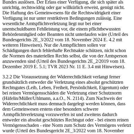
Bundes auslösen. Der Erlass einer Verfügung, die sich später als
unrichtig, rechtswidrig oder gar willkürlich erweist, genügt nicht.
Die Haftung des Gemeinwesens für die Rechtswidrigkeit einer
Verfügung ist nur unter restriktiven Bedingungen zulässig. Eine
wesentliche Amtspflichtverletzung liegt nur bei einer
unentschuldbaren Fehlleistung vor, die einem pflichtbewussten
Behördenmitglied oder Beamten nicht unterlaufen wäre (Urteil des
Bundesgerichts 2E_3/2022 vom 18. November 2024 E. 4.2 mit
weiteren Hinweisen). Nur die Amtspflichten sollen vor
Schädigungen durch fehlerhafte Rechtsakte schützen, nicht schon
die Normen des materiellen Rechts selbst, die von der Amtsperson
anzuwenden sind (Urteil des Bundesgerichts 2E_2/2019 vom 18.
Dezember 2019 E. 5.1; TVR 2023 Nr. 11 E. 3.4 mit Hinweisen).
3.2.2 Die Voraussetzung der Widerrechtlichkeit verlangt ferner
grundsätzlich entweder die Verletzung eines absolut geschützten
Rechtsgutes (Leib, Leben, Freiheit, Persönlichkeit, Eigentum) oder
bei reinen Vermögensschäden die Verletzung einer Schutznorm
(Häfelin/Müller/Uhlmann, a.a.O., N. 2114). Zum Nachweis der
Widerrechtlichkeit muss demnach dargelegt werden können, dass
dem Gemeinwesen erstens eine besonders schwere
Amtspflichtverletzung vorzuwerfen ist und zweitens dadurch
entweder ein absolut geschütztes Rechtsgut oder - bei einem reinen
Vermögensschaden - eine Norm zum Schutz des Vermögens verletzt
wurde (Urteil des Bundesgericht 2E_3/2022 vom 18. November