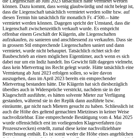
die Liegenschaft ab Juni 2023 tatsächlich hätte vermietet werden
können. Dazu kommt, dass wenig glaubwürdig und nicht belegt ist,
dass die Liegenschaft tatsächlich vermietet werden sollte bzw. auf
diesen Termin hin tatsächlich für monatlich Fr. 4'500.-- hätte
vermietet werden können. Dagegen spricht der Umstand, dass die
Liegenschaft zwischenzeitlich verkauft wurde. Es entspricht
offenbar einem Geschäft der Klägerin, alte Liegenschaften
aufzukaufen, zu sanieren und anschliessend zu verkaufen. Dass sie
in grossem Stil entsprechende Liegenschaften saniert und dann
vermietet, wurde nicht behauptet. Tatsächlich richtet sich der
Baubeschrieb an einen möglichen Eigentümer, auch wenn es sich
dabei nur um ein Indiz handelt. Ins Gewicht fällt dagegen vielmehr,
dass kein Mietvertrag ins Recht gelegt wurde. Hätte tatsächlich eine
Vermietung ab Juni 2023 erfolgen sollen, so wäre davon
auszugehen, dass im April 2023 bereits ein entsprechender
Mietvertrag bestanden hätte. Die Klägerin hat sich diesbezüglich
überdies auch in Widersprüche verstrickt, nachdem sie in der
Klageschrift ausführte, es hätten solvente Mieter zur Verfügung
gestanden, während sie in der Replik dann ausführte bzw.
einräumte, gar nicht nach Mietern gesucht zu haben. Schliesslich ist
auch die Höhe des geltend gemachten Mietzinses in keiner Weise
nachvollziehbar. Eine entsprechende Bestätigung vom 4. Mai 2025
wurde offensichtlich erst im vorliegenden Klageverfahren (zu
Prozesszwecken) erstellt, zumal diese keine nachvollziehbare
Berechnung enthält. Es ist somit weder die Höhe eines angeblichen