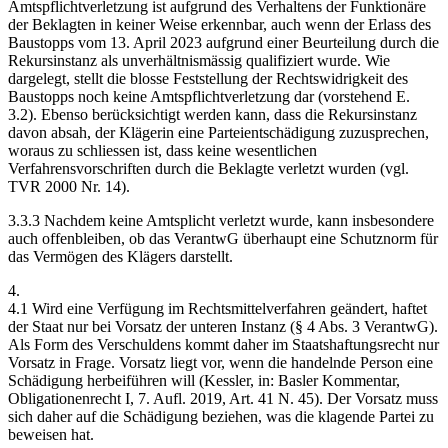
Amtspflichtverletzung ist aufgrund des Verhaltens der Funktionäre
der Beklagten in keiner Weise erkennbar, auch wenn der Erlass des
Baustopps vom 13. April 2023 aufgrund einer Beurteilung durch die
Rekursinstanz als unverhältnismässig qualifiziert wurde. Wie
dargelegt, stellt die blosse Feststellung der Rechtswidrigkeit des
Baustopps noch keine Amtspflichtverletzung dar (vorstehend E.
3.2). Ebenso berücksichtigt werden kann, dass die Rekursinstanz
davon absah, der Klägerin eine Parteientschädigung zuzusprechen,
woraus zu schliessen ist, dass keine wesentlichen
Verfahrensvorschriften durch die Beklagte verletzt wurden (vgl.
TVR 2000 Nr. 14).
3.3.3 Nachdem keine Amtsplicht verletzt wurde, kann insbesondere
auch offenbleiben, ob das VerantwG überhaupt eine Schutznorm für
das Vermögen des Klägers darstellt.
4.
4.1 Wird eine Verfügung im Rechtsmittelverfahren geändert, haftet
der Staat nur bei Vorsatz der unteren Instanz (§ 4 Abs. 3 VerantwG).
Als Form des Verschuldens kommt daher im Staatshaftungsrecht nur
Vorsatz in Frage. Vorsatz liegt vor, wenn die handelnde Person eine
Schädigung herbeiführen will (Kessler, in: Basler Kommentar,
Obligationenrecht I, 7. Aufl. 2019, Art. 41 N. 45). Der Vorsatz muss
sich daher auf die Schädigung beziehen, was die klagende Partei zu
beweisen hat.