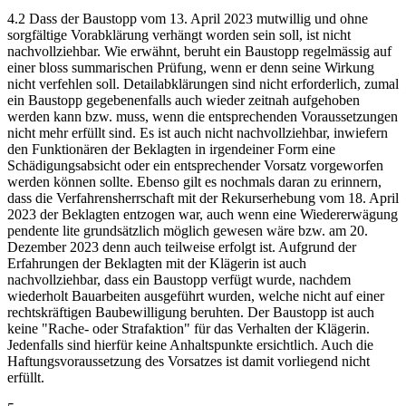
4.2 Dass der Baustopp vom 13. April 2023 mutwillig und ohne
sorgfältige Vorabklärung verhängt worden sein soll, ist nicht
nachvollziehbar. Wie erwähnt, beruht ein Baustopp regelmässig auf
einer bloss summarischen Prüfung, wenn er denn seine Wirkung
nicht verfehlen soll. Detailabklärungen sind nicht erforderlich, zumal
ein Baustopp gegebenenfalls auch wieder zeitnah aufgehoben
werden kann bzw. muss, wenn die entsprechenden Voraussetzungen
nicht mehr erfüllt sind. Es ist auch nicht nachvollziehbar, inwiefern
den Funktionären der Beklagten in irgendeiner Form eine
Schädigungsabsicht oder ein entsprechender Vorsatz vorgeworfen
werden können sollte. Ebenso gilt es nochmals daran zu erinnern,
dass die Verfahrensherrschaft mit der Rekurserhebung vom 18. April
2023 der Beklagten entzogen war, auch wenn eine Wiedererwägung
pendente lite grundsätzlich möglich gewesen wäre bzw. am 20.
Dezember 2023 denn auch teilweise erfolgt ist. Aufgrund der
Erfahrungen der Beklagten mit der Klägerin ist auch
nachvollziehbar, dass ein Baustopp verfügt wurde, nachdem
wiederholt Bauarbeiten ausgeführt wurden, welche nicht auf einer
rechtskräftigen Baubewilligung beruhten. Der Baustopp ist auch
keine "Rache- oder Strafaktion" für das Verhalten der Klägerin.
Jedenfalls sind hierfür keine Anhaltspunkte ersichtlich. Auch die
Haftungsvoraussetzung des Vorsatzes ist damit vorliegend nicht
erfüllt.