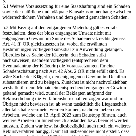
5.
5.1 Weitere Voraussetzung für eine Staatshaftung sind ein Schaden
sowie der natürliche und adäquate Kausalzusammenhang zwischen
widerrechtlichem Verhalten und dem geltend gemachten Schaden.
5.2 Mit Bezug auf den entgangenen Mietertrag gilt es vorab
festzuhalten, dass der bloss entgangene Umsatz nicht mit
entgangenem Gewinn im Sinne des Schadenersatzrechts gemäss
Art. 41 ff. OR gleichzusetzen ist, wobei die erwähnten
Bestimmungen vorliegend subsidiär zur Anwendung gelangen.
Überdies ist es Sache der Klägerin, den Schaden strikt
nachzuweisen, nachdem vorliegend (entsprechend dem
Eventualantrag der Klägerin) die Voraussetzungen für eine
Schadenschätzung nach Art. 42 Abs. 2 OR nicht erfüllt sind. Es
wäre Sache der Klägerin, den entgangenen Gewinn im Detail zu
substantiieren und zu belegen. Zunächst ist nicht nachvollziehbar,
weshalb für neun Monate ein entsprechend entgangener Gewinn
geltend gemacht wird, zumal der Beklagten aufgrund der
Rekurserhebung die Verfahrensherrschaft entzogen war und im
Übrigen nicht bewiesen ist, ab wann tatsächlich die Liegenschaft
allenfalls hätte vermietet werden können, nachdem neben den
Arbeiten, welche am 13. April 2023 zum Baustopp führten, auch
weitere Arbeiten im Innenbereich anstanden bzw. beendet werden
mussten. Zudem war bzw. ist diesbezüglich auch noch ein weiteres
Rekursverfahren hängig. Damit ist insbesondere nicht erstellt, dass