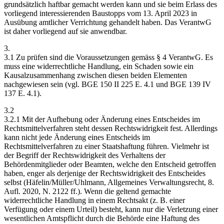
grundsätzlich haftbar gemacht werden kann und sie beim Erlass des
vorliegend interessierenden Baustopps vom 13. April 2023 in
Ausübung amtlicher Verrichtung gehandelt haben. Das VerantwG
ist daher vorliegend auf sie anwendbar.
3.
3.1 Zu prüfen sind die Voraussetzungen gemäss § 4 VerantwG. Es
muss eine widerrechtliche Handlung, ein Schaden sowie ein
Kausalzusammenhang zwischen diesen beiden Elementen
nachgewiesen sein (vgl. BGE 150 II 225 E. 4.1 und BGE 139 IV
137 E. 4.1).
3.2
3.2.1 Mit der Aufhebung oder Änderung eines Entscheides im
Rechtsmittelverfahren steht dessen Rechtswidrigkeit fest. Allerdings
kann nicht jede Änderung eines Entscheids im
Rechtsmittelverfahren zu einer Staatshaftung führen. Vielmehr ist
der Begriff der Rechtswidrigkeit des Verhaltens der
Behördenmitglieder oder Beamten, welche den Entscheid getroffen
haben, enger als derjenige der Rechtswidrigkeit des Entscheides
selbst (Häfelin/Müller/Uhlmann, Allgemeines Verwaltungsrecht, 8.
Aufl. 2020, N. 2122 ff.). Wenn die geltend gemachte
widerrechtliche Handlung in einem Rechtsakt (z. B. einer
Verfügung oder einem Urteil) besteht, kann nur die Verletzung einer
wesentlichen Amtspflicht durch die Behörde eine Haftung des