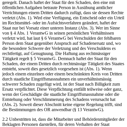
geregelt. Danach haftet der Staat für den Schaden, den eine mit
öffentlichen Aufgaben betraute Person in Ausübung amtlicher
Verrichtungen einem Dritten dadurch zufügt, dass sie dessen Rechte
verletzt (Abs. 1). Wird eine Verfügung, ein Entscheid oder ein Urteil
im Rechtsmittel- oder im Aufsichtsverfahren geändert, haftet der
Staat nur bei Vorsatz einer unteren Instanz (Abs. 3). Wer im Sinne
von § 4 Abs. 1 VerantwG in seinen persönlichen Verhältnissen
verletzt wird, hat laut § 6 VerantwG bei Verschulden der fehlbaren
Person dem Staat gegenüber Anspruch auf Schadenersatz und, wo
die besondere Schwere der Verletzung und des Verschuldens es
rechtfertigt, auf Genugtuung. Die Haftung aus rechtmässiger
Tätigkeit regelt § 5 VerantwG. Demnach haftet der Staat für den
Schaden, der einem Dritten durch rechtmässige Tätigkeit des Staates
entsteht, soweit dies gesetzlich vorgesehen ist (Abs. 1). Wenn
jedoch einem einzelnen oder einem beschränkten Kreis von Dritten
durch staatliche Eingriffsmassnahmen ein unverhältnismässig
schwerer Schaden zugefügt wird, ist der Staat nach Billigkeit zum
Ersatz verpflichtet. Diese Verpflichtung entfällt teilweise oder ganz,
wenn der Geschädigte die staatliche Eingriffsmassnahme oder die
Entstehung oder Verschlimmerung des Schadens verursacht hat
(Abs. 2). Soweit dieser Abschnitt keine eigene Regelung trifft, sind
die Bestimmungen des OR anwendbar (§ 13 VerantwG).
2.2 Unbestritten ist, dass die Mitarbeiter und Behördenmitglieder der
Beklagten Personen darstellen, für deren Verhalten der Staat