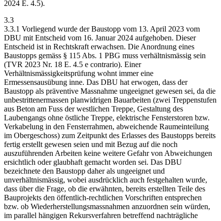
2024 E. 4.5).
3.3
3.3.1 Vorliegend wurde der Baustopp vom 13. April 2023 vom
DBU mit Entscheid vom 16. Januar 2024 aufgehoben. Dieser
Entscheid ist in Rechtskraft erwachsen. Die Anordnung eines
Baustopps gemäss § 115 Abs. 1 PBG muss verhältnismässig sein
(TVR 2023 Nr. 18 E. 4.5 e contrario). Einer
Verhältnismässigkeitsprüfung wohnt immer eine
Ermessensausübung inne. Das DBU hat erwogen, dass der
Baustopp als präventive Massnahme ungeeignet gewesen sei, da die
unbestrittenermassen planwidrigen Bauarbeiten (zwei Treppenstufen
aus Beton am Fuss der westlichen Treppe, Gestaltung des
Laubengangs ohne östliche Treppe, elektrische Fensterstoren bzw.
Verkabelung in den Fensterrahmen, abweichende Raumeinteilung
im Obergeschoss) zum Zeitpunkt des Erlasses des Baustopps bereits
fertig erstellt gewesen seien und mit Bezug auf die noch
auszuführenden Arbeiten keine weitere Gefahr von Abweichungen
ersichtlich oder glaubhaft gemacht worden sei. Das DBU
bezeichnete den Baustopp daher als ungeeignet und
unverhältnismässig, wobei ausdrücklich auch festgehalten wurde,
dass über die Frage, ob die erwähnten, bereits erstellten Teile des
Bauprojekts den öffentlich-rechtlichen Vorschriften entsprechen
bzw. ob Wiederherstellungsmassnahmen anzuordnen sein würden,
im parallel hängigen Rekursverfahren betreffend nachträgliche