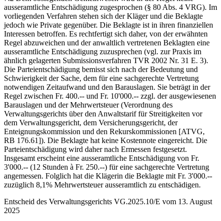
ausseramtliche Entschädigung zugesprochen (§ 80 Abs. 4 VRG). Im
vorliegenden Verfahren stehen sich der Kläger und die Beklagte
jedoch wie Private gegenüber. Die Beklagte ist in ihren finanziellen
Interessen betroffen. Es rechtfertigt sich daher, von der erwähnten
Regel abzuweichen und der anwaltlich vertretenen Beklagten eine
ausseramtliche Entschädigung zuzusprechen (vgl. zur Praxis im
ähnlich gelagerten Submissionsverfahren TVR 2002 Nr. 31 E. 3).
Die Parteientschädigung bemisst sich nach der Bedeutung und
Schwierigkeit der Sache, dem für eine sachgerechte Vertretung
notwendigen Zeitaufwand und den Barauslagen. Sie beträgt in der
Regel zwischen Fr. 400.-- und Fr. 10'000.-- zzgl. der ausgewiesenen
Barauslagen und der Mehrwertsteuer (Verordnung des
Verwaltungsgerichts über den Anwaltstarif für Streitigkeiten vor
dem Verwaltungsgericht, dem Versicherungsgericht, der
Enteignungskommission und den Rekurskommissionen [ATVG,
RB 176.61]). Die Beklagte hat keine Kostennote eingereicht. Die
Parteientschädigung wird daher nach Ermessen festgesetzt.
Insgesamt erscheint eine ausseramtliche Entschädigung von Fr.
3'000.-- (12 Stunden à Fr. 250.--) für eine sachgerechte Vertretung
angemessen. Folglich hat die Klägerin die Beklagte mit Fr. 3'000.--
zuzüglich 8,1% Mehrwertsteuer ausseramtlich zu entschädigen.
Entscheid des Verwaltungsgerichts VG.2025.10/E vom 13. August
2025