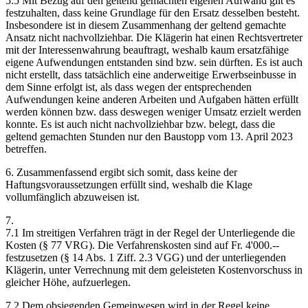
5.5 Mit Bezug auf den geltend gemachten eigenen Aufwand gilt es
festzuhalten, dass keine Grundlage für den Ersatz desselben besteht.
Insbesondere ist in diesem Zusammenhang der geltend gemachte
Ansatz nicht nachvollziehbar. Die Klägerin hat einen Rechtsvertreter
mit der Interessenwahrung beauftragt, weshalb kaum ersatzfähige
eigene Aufwendungen entstanden sind bzw. sein dürften. Es ist auch
nicht erstellt, dass tatsächlich eine anderweitige Erwerbseinbusse in
dem Sinne erfolgt ist, als dass wegen der entsprechenden
Aufwendungen keine anderen Arbeiten und Aufgaben hätten erfüllt
werden können bzw. dass deswegen weniger Umsatz erzielt werden
konnte. Es ist auch nicht nachvollziehbar bzw. belegt, dass die
geltend gemachten Stunden nur den Baustopp vom 13. April 2023
betreffen.
6. Zusammenfassend ergibt sich somit, dass keine der
Haftungsvoraussetzungen erfüllt sind, weshalb die Klage
vollumfänglich abzuweisen ist.
7.
7.1 Im streitigen Verfahren trägt in der Regel der Unterliegende die
Kosten (§ 77 VRG). Die Verfahrenskosten sind auf Fr. 4'000.--
festzusetzen (§ 14 Abs. 1 Ziff. 2.3 VGG) und der unterliegenden
Klägerin, unter Verrechnung mit dem geleisteten Kostenvorschuss in
gleicher Höhe, aufzuerlegen.
7.2 Dem obsiegenden Gemeinwesen wird in der Regel keine