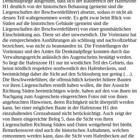
Denkmalpflege ausgeführt, dass sich der Baubereich der Hafenzone
H1 deutlich von der historischen Bebauung (gemeint sind die
Liegenschaften der Beschwerdeführer) absetze, sodass er nicht als
dessen Teil wahrgenommen werde. Es geht zwar beim Blick von
Süden auf die historischen Gebäude (gemeint sind die
Liegenschaften der Beschwerdeführer) von einer grundsätzlichen
Einschränkung aus. Diese sei aber unwesentlich. Die Vorinstanz hat
die entsprechenden Ausführungen als schlüssig und nachvollziehbar
bezeichnet, was nicht zu beanstanden ist. Die Feststellungen der
Vorinstanz und des Amtes für Denkmalpflege konnten durch das
Verwaltungsgericht anlässlich des Augenscheins bestätigt werden.
So liegt die Hafenzone H1 nur im westlichen Teil des Gebiets, das
heisst nördlich respektive nordwestlich des Hafenbeckens, und
beeinträchtigt daher die Sicht auf den Schlossberg nur gering (…).
Die Beschwerdeführer, die offensichtlich keinerlei höhere Bauten
vor ihren Liegenschaften erstellt haben wollen, die ihre Aussicht
Richtung Süden beeinträchtigen würde, haben auf den von ihnen im
Nachgang zum Augenschein eingereichten Fotos mit von ihnen
angebrachten Hinweisen, deren Richtigkeit nicht überprüft werden
kann, bei einer möglichen Baute in der Hafenzone H1 den
einzuhaltenden Grenzabstand nicht berücksichtigt. Auch zeigt der
von ihnen eingereichte Beleg 5, dass die Sicht von ihren
Liegenschaften Richtung Süden und Osten weitgehend frei bleibt.
Bemerkenswert sind auch die historischen Aufnahmen, welchen
entnommen werden kann, dass die Sicht vom Hafenbecken auf die