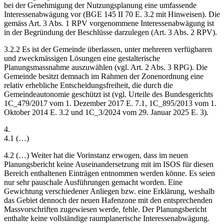
bei der Genehmigung der Nutzungsplanung eine umfassende
Interessenabwägung vor (BGE 145 II 70 E. 3.2 mit Hinweisen). Die
gemäss Art. 3 Abs. 1 RPV vorgenommene Interessenabwägung ist
in der Begründung der Beschlüsse darzulegen (Art. 3 Abs. 2 RPV).
3.2.2 Es ist der Gemeinde überlassen, unter mehreren verfügbaren
und zweckmässigen Lösungen eine gestalterische
Planungsmassnahme auszuwählen (vgl. Art. 2 Abs. 3 RPG). Die
Gemeinde besitzt demnach im Rahmen der Zonenordnung eine
relativ erhebliche Entscheidungsfreiheit, die durch die
Gemeindeautonomie geschützt ist (vgl. Urteile des Bundesgerichts
1C_479/2017 vom 1. Dezember 2017 E. 7.1, 1C_895/2013 vom 1.
Oktober 2014 E. 3.2 und 1C_3/2024 vom 29. Januar 2025 E. 3).
4.
4.1 (…)
4.2 (…) Weiter hat die Vorinstanz erwogen, dass im neuen
Planungsbericht keine Auseinandersetzung mit im ISOS für diesen
Bereich enthaltenen Einträgen entnommen werden könne. Es seien
nur sehr pauschale Ausführungen gemacht worden. Eine
Gewichtung verschiedener Anliegen bzw. eine Erklärung, weshalb
das Gebiet dennoch der neuen Hafenzone mit den entsprechenden
Massvorschriften zugewiesen werde, fehle. Der Planungsbericht
enthalte keine vollständige raumplanerische Interessenabwägung.