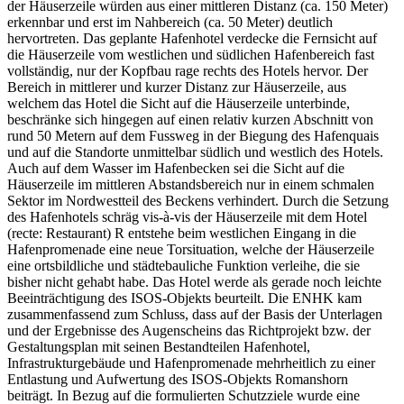
der Häuserzeile würden aus einer mittleren Distanz (ca. 150 Meter)
erkennbar und erst im Nahbereich (ca. 50 Meter) deutlich
hervortreten. Das geplante Hafenhotel verdecke die Fernsicht auf
die Häuserzeile vom westlichen und südlichen Hafenbereich fast
vollständig, nur der Kopfbau rage rechts des Hotels hervor. Der
Bereich in mittlerer und kurzer Distanz zur Häuserzeile, aus
welchem das Hotel die Sicht auf die Häuserzeile unterbinde,
beschränke sich hingegen auf einen relativ kurzen Abschnitt von
rund 50 Metern auf dem Fussweg in der Biegung des Hafenquais
und auf die Standorte unmittelbar südlich und westlich des Hotels.
Auch auf dem Wasser im Hafenbecken sei die Sicht auf die
Häuserzeile im mittleren Abstandsbereich nur in einem schmalen
Sektor im Nordwestteil des Beckens verhindert. Durch die Setzung
des Hafenhotels schräg vis-à-vis der Häuserzeile mit dem Hotel
(recte: Restaurant) R entstehe beim westlichen Eingang in die
Hafenpromenade eine neue Torsituation, welche der Häuserzeile
eine ortsbildliche und städtebauliche Funktion verleihe, die sie
bisher nicht gehabt habe. Das Hotel werde als gerade noch leichte
Beeinträchtigung des ISOS-Objekts beurteilt. Die ENHK kam
zusammenfassend zum Schluss, dass auf der Basis der Unterlagen
und der Ergebnisse des Augenscheins das Richtprojekt bzw. der
Gestaltungsplan mit seinen Bestandteilen Hafenhotel,
Infrastrukturgebäude und Hafenpromenade mehrheitlich zu einer
Entlastung und Aufwertung des ISOS-Objekts Romanshorn
beiträgt. In Bezug auf die formulierten Schutzziele wurde eine