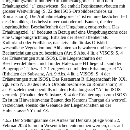
Umgebungszone II mit der Aufnahmekategorie "a" und dem
Erhaltungsziel "a" zugewiesen. Sie enthält Repräsentativbauten mit
grosser Weitwirkung (S. 22 des ISOS-Ortsbildbeschriebs zu
Romanshorn). Die Aufnahmekategorie "a" ist ein unerlässlicher Teil
des Ortsbildes, das heisst unverbaut oder mit Bauten, die der
ursprünglichen Beschaffenheit der Umgebung entsprechen. Das
Erhaltungsziel "a" bedeutet in Bezug auf eine Umgebungszone oder
eine Umgebungsrichtung: Erhalten der Beschaffenheit als
Kulturland oder Freifläche, das heisst die für das Ortsbild
wesentliche Vegetation und Altbauten zu bewahren und bestehende
Beeinträchtigungen zu beseitigen (Art. 9 Abs. 4 lit. a VISOS; S. 4
der Erläuterungen zum ISOS). Die Liegenschaften der
Beschwerdeführer - nicht in der Hafenzone H1 liegend - sind der
Baugruppe 1.2 bzw. 1.2.1 zugewiesen mit dem Erhaltungsziel "A"
(Erhalten der Substanz, Art. 9 Abs. 4 lit. a VISOS; S. 4 der
Erläuterungen zum ISOS). Das Restaurant R (Liegenschaft Nr. XX,
vgl. Foto Nr. 30 des ISOS-Ortsbildbeschriebs zu Romanshorn) ist
als Einzelelement ebenfalls mit dem Erhaltungsziel "A" im ISOS
vermerkt (Erhalten der Substanz, S. 4 der Erläuterungen zum ISOS).
Es ist im Hinweisinventar Bauten des Kantons Thurgau als wertvoll
verzeichnet, ebenso die Gebäude der Liegenschaften an der
Hafenstrasse YY und ZZ.
4.6.2 Der Stellungnahme des Amtes für Denkmalpflege vom 22.
Februar 2024 kann im Wesentlichen entnommen werden, dass auf