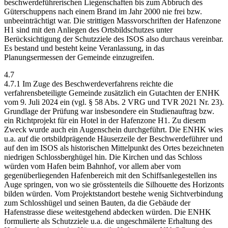
beschwerdeführerischen Liegenschaften bis zum Abbruch des
Güterschuppens nach einem Brand im Jahr 2000 nie frei bzw.
unbeeinträchtigt war. Die strittigen Massvorschriften der Hafenzone
H1 sind mit den Anliegen des Ortsbildschutzes unter
Berücksichtigung der Schutzziele des ISOS also durchaus vereinbar.
Es bestand und besteht keine Veranlassung, in das
Planungsermessen der Gemeinde einzugreifen.
4.7
4.7.1 Im Zuge des Beschwerdeverfahrens reichte die
verfahrensbeteiligte Gemeinde zusätzlich ein Gutachten der ENHK
vom 9. Juli 2024 ein (vgl. § 58 Abs. 2 VRG und TVR 2021 Nr. 23).
Grundlage der Prüfung war insbesondere ein Studienauftrag bzw.
ein Richtprojekt für ein Hotel in der Hafenzone H1. Zu diesem
Zweck wurde auch ein Augenschein durchgeführt. Die ENHK wies
u.a. auf die ortsbildprägende Häuserzeile der Beschwerdeführer und
auf den im ISOS als historischen Mittelpunkt des Ortes bezeichneten
niedrigen Schlossberghügel hin. Die Kirchen und das Schloss
würden vom Hafen beim Bahnhof, vor allem aber vom
gegenüberliegenden Hafenbereich mit den Schiffsanlegestellen ins
Auge springen, von wo sie grösstenteils die Silhouette des Horizonts
bilden würden. Vom Projektstandort bestehe wenig Sichtverbindung
zum Schlosshügel und seinen Bauten, da die Gebäude der
Hafenstrasse diese weitestgehend abdecken würden. Die ENHK
formulierte als Schutzziele u.a. die ungeschmälerte Erhaltung des