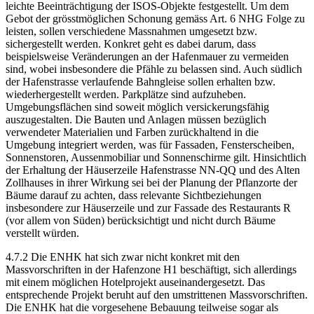
leichte Beeinträchtigung der ISOS-Objekte festgestellt. Um dem
Gebot der grösstmöglichen Schonung gemäss Art. 6 NHG Folge zu
leisten, sollen verschiedene Massnahmen umgesetzt bzw.
sichergestellt werden. Konkret geht es dabei darum, dass
beispielsweise Veränderungen an der Hafenmauer zu vermeiden
sind, wobei insbesondere die Pfähle zu belassen sind. Auch südlich
der Hafenstrasse verlaufende Bahngleise sollen erhalten bzw.
wiederhergestellt werden. Parkplätze sind aufzuheben.
Umgebungsflächen sind soweit möglich versickerungsfähig
auszugestalten. Die Bauten und Anlagen müssen bezüglich
verwendeter Materialien und Farben zurückhaltend in die
Umgebung integriert werden, was für Fassaden, Fensterscheiben,
Sonnenstoren, Aussenmobiliar und Sonnenschirme gilt. Hinsichtlich
der Erhaltung der Häuserzeile Hafenstrasse NN-QQ und des Alten
Zollhauses in ihrer Wirkung sei bei der Planung der Pflanzorte der
Bäume darauf zu achten, dass relevante Sichtbeziehungen
insbesondere zur Häuserzeile und zur Fassade des Restaurants R
(vor allem von Süden) berücksichtigt und nicht durch Bäume
verstellt würden.
4.7.2 Die ENHK hat sich zwar nicht konkret mit den
Massvorschriften in der Hafenzone H1 beschäftigt, sich allerdings
mit einem möglichen Hotelprojekt auseinandergesetzt. Das
entsprechende Projekt beruht auf den umstrittenen Massvorschriften.
Die ENHK hat die vorgesehene Bebauung teilweise sogar als