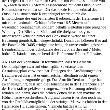
der Liegenschaft Nr. 3405 ein Gebäude mit einer Gesamthöhe von
16,5 Metern und 13 Metern Fassadenhöhe mit dem Ortsbild von
Romanshorn vereinbar sei. Der das lokale Hauptmerkmal des
Ortsbilds ausmachende Kirchenhügel werde durch die
Ermöglichung des eng begrenzten Baubereichs der Hafenzone H1
mit einer maximalen Gebäudehöhe von 16,5 Metern nicht
wesentlich beeinträchtigt, sondern behalte weiterhin seine prägende
Wirkung. Der Blick von Süden auf die dreigeschossigen,
historischen Gebäude hinter der Bankstrasse werde bei einer
Bebauung grundsätzlich eingeschränkt. Durch den höheren Bau auf
der Parzelle Nr. 3405 erfolge eine lediglich unwesentlich grössere
Beeinträchtigung der Schutzziele des ISOS, als dies mit 7 Meter
hohen Gebäuden entsprechend der Hafenzone H2 der Fall wäre.
4.6.3 Mit der Vorinstanz ist festzuhalten, dass das Amt für
Denkmalpflege zwar auf einen später zu erlassenden
Gestaltungsplan verwiesen hat. Entgegen den Ausführungen der
Beschwerdeführer hat es einen solchen allerdings nicht seinen
Ausführungen zugrunde gelegt. Das Amt für Denkmalpflege hat
zwar ausgeführt, dass sich die Höhenmasse in der Hafenzone 1 an
der Kernstadt respektive der angrenzenden Bebauung orientieren
würden und damit, dass die beiden Zonen dieselben maximalen
Höhenmasse vorschreiben. Aufgrund dessen ist es aber noch nicht
von der Ortsbildverträglichkeit der strittigen Massvorschriften in der
Hafenzone H1 ausgegangen. Vielmehr hat das Amt für