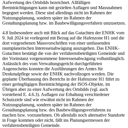
Aufwertung des Ortsbilds bezeichnet. Allfälligen
Beeinträchtigungen kann mit gezielten Auflagen und Massnahmen
begegnet werden. Diese sind allerdings nicht im Rahmen der
Nutzungsplanung, sondern später im Rahmen der
Gestaltungsplanung bzw. im Baubewilligungsverfahren umzusetzen.
4.8 Insbesondere auch mit Blick auf das Gutachten der ENHK vom
9. Juli 2024 ist vorliegend mit Bezug auf die Hafenzone H1 und die
dort vorgesehenen Massvorschriften von einer umfassenden
raumplanerischen Interessenabwägung auszugehen. Das ENHK-
Gutachten bestätigt die von der verfahrensbeteiligten Gemeinde und
der Vorinstanz vorgenommene Interessenabwägung vollumfänglich.
Anlässlich des vom Verwaltungsgericht durchgeführten
Augenscheins konnten die Ausführungen des Amtes für
Denkmalpflege sowie der ENHK nachvollzogen werden. Die
geplante Überbauung des Bereichs in der Hafenzone H1 führt zu
einer geringfügigen Beeinträchtigung der ISOS-Objekte, im
Übrigen aber zu einer Aufwertung des Ortsbilds (vgl. auch
vorstehend E. 4.6.3). Auflagen zur Erhaltung verschiedener
Schutzziele sind wie erwähnt nicht im Rahmen der
Nutzungsplanung, sondern später im Rahmen der
Gestaltungsplanung bzw. des Baubewilligungsverfahrens zu
machen bzw. vorzunehmen. Ob allenfalls noch alternative Standorte
in Frage kommen oder nicht, fällt ins Planungsermessen der
verfahrensbeteiligten Gemeinde.