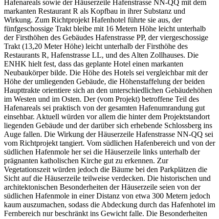
Hafenareals sowie der Häuserzeile Hafenstrasse NN-QQ mit dem
markanten Restaurant R als Kopfbau in ihrer Substanz und
Wirkung. Zum Richtprojekt Hafenhotel führte sie aus, der
fünfgeschossige Trakt bleibe mit 16 Metern Höhe leicht unterhalb
der Firsthöhen des Gebäudes Hafenstrasse PP, der viergeschossige
Trakt (13,20 Meter Höhe) leicht unterhalb der Firsthöhe des
Restaurants R, Hafenstrasse LL, und des Alten Zollhauses. Die
ENHK hielt fest, dass das geplante Hotel einen markanten
Neubaukörper bilde. Die Höhe des Hotels sei vergleichbar mit der
Höhe der umliegenden Gebäude, die Höhenstaffelung der beiden
Haupttrakte orientiere sich an den unterschiedlichen Gebäudehöhen
im Westen und im Osten. Der (vom Projekt) betroffene Teil des
Hafenareals sei praktisch von der gesamten Hafenumrandung gut
einsehbar. Aktuell würden vor allem die hinter dem Projektstandort
liegenden Gebäude und der darüber sich erhebende Schlossberg ins
Auge fallen. Die Wirkung der Häuserzeile Hafenstrasse NN-QQ sei
vom Richtprojekt tangiert. Vom südlichen Hafenbereich und von der
südlichen Hafenmole her sei die Häuserzeile links unterhalb der
prägnanten katholischen Kirche gut zu erkennen. Zur
Vegetationszeit würden jedoch die Bäume bei den Parkplätzen die
Sicht auf die Häuserzeile teilweise verdecken. Die historischen und
architektonischen Besonderheiten der Häuserzeile seien von der
südlichen Hafenmole in einer Distanz von etwa 300 Metern jedoch
kaum auszumachen, sodass die Abdeckung durch das Hafenhotel im
Fernbereich nur beschränkt ins Gewicht falle. Die Besonderheiten