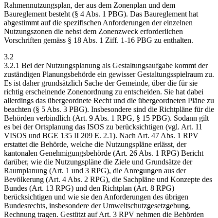
Rahmennutzungsplan, der aus dem Zonenplan und dem
Baureglement besteht (§ 4 Abs. 1 PBG). Das Baureglement hat
abgestimmt auf die spezifischen Anforderungen der einzelnen
Nutzungszonen die nebst dem Zonenzweck erforderlichen
Vorschriften gemäss § 18 Abs. 1 Ziff. 1-16 PBG zu enthalten.
3.2
3.2.1 Bei der Nutzungsplanung als Gestaltungsaufgabe kommt der
zuständigen Planungsbehörde ein gewisser Gestaltungsspielraum zu.
Es ist daher grundsätzlich Sache der Gemeinde, über die für sie
richtig erscheinende Zonenordnung zu entscheiden. Sie hat dabei
allerdings das übergeordnete Recht und die übergeordneten Pläne zu
beachten (§ 5 Abs. 3 PBG). Insbesondere sind die Richtpläne für die
Behörden verbindlich (Art. 9 Abs. 1 RPG, § 15 PBG). Sodann gilt
es bei der Ortsplanung das ISOS zu berücksichtigen (vgl. Art. 11
VISOS und BGE 135 II 209 E. 2.1). Nach Art. 47 Abs. 1 RPV
erstattet die Behörde, welche die Nutzungspläne erlässt, der
kantonalen Genehmigungsbehörde (Art. 26 Abs. 1 RPG) Bericht
darüber, wie die Nutzungspläne die Ziele und Grundsätze der
Raumplanung (Art. 1 und 3 RPG), die Anregungen aus der
Bevölkerung (Art. 4 Abs. 2 RPG), die Sachpläne und Konzepte des
Bundes (Art. 13 RPG) und den Richtplan (Art. 8 RPG)
berücksichtigen und wie sie den Anforderungen des übrigen
Bundesrechts, insbesondere der Umweltschutzgesetzgebung,
Rechnung tragen. Gestützt auf Art. 3 RPV nehmen die Behörden