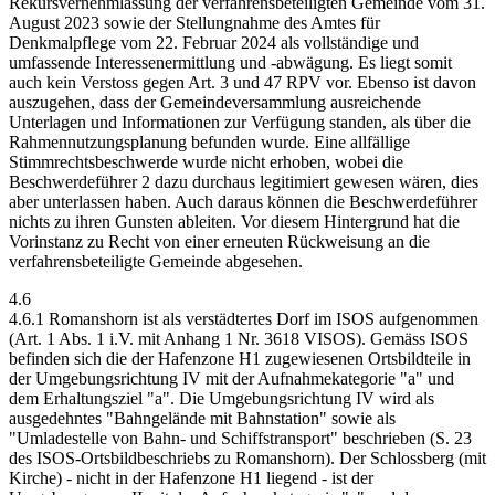
Rekursvernehmlassung der verfahrensbeteiligten Gemeinde vom 31.
August 2023 sowie der Stellungnahme des Amtes für
Denkmalpflege vom 22. Februar 2024 als vollständige und
umfassende Interessenermittlung und -abwägung. Es liegt somit
auch kein Verstoss gegen Art. 3 und 47 RPV vor. Ebenso ist davon
auszugehen, dass der Gemeindeversammlung ausreichende
Unterlagen und Informationen zur Verfügung standen, als über die
Rahmennutzungsplanung befunden wurde. Eine allfällige
Stimmrechtsbeschwerde wurde nicht erhoben, wobei die
Beschwerdeführer 2 dazu durchaus legitimiert gewesen wären, dies
aber unterlassen haben. Auch daraus können die Beschwerdeführer
nichts zu ihren Gunsten ableiten. Vor diesem Hintergrund hat die
Vorinstanz zu Recht von einer erneuten Rückweisung an die
verfahrensbeteiligte Gemeinde abgesehen.
4.6
4.6.1 Romanshorn ist als verstädtertes Dorf im ISOS aufgenommen
(Art. 1 Abs. 1 i.V. mit Anhang 1 Nr. 3618 VISOS). Gemäss ISOS
befinden sich die der Hafenzone H1 zugewiesenen Ortsbildteile in
der Umgebungsrichtung IV mit der Aufnahmekategorie "a" und
dem Erhaltungsziel "a". Die Umgebungsrichtung IV wird als
ausgedehntes "Bahngelände mit Bahnstation" sowie als
"Umladestelle von Bahn- und Schiffstransport" beschrieben (S. 23
des ISOS-Ortsbildbeschriebs zu Romanshorn). Der Schlossberg (mit
Kirche) - nicht in der Hafenzone H1 liegend - ist der