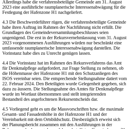
Allerdings habe die verfahrensbeteiligte Gemeinde am 31. August
2023 eine ausführliche raumplanerische Interessenabwägung für die
Festlegung der Hafenzone H1 nachgeliefert.
4.3 Die Beschwerdeführer rügen, die verfahrensbeteiligte Gemeinde
habe ihren Auftrag im Rahmen der Nachführung nicht erfüllt. Die
Grundlagen des Gemeindeversammlungsbeschlusses seien
ungenügend. Die erst in der Rekursvernehmlassung vom 31. August
2023 vorgenommenen Ausführungen würden nur beschränkt eine
umfassende raumplanerische Interessenabwägung darstellen. Die
Vorinstanz habe dies zu Unrecht genügen lassen.
4.4 Die Vorinstanz hat im Rahmen des Rekursverfahrens das Amt
für Denkmalpflege aufgefordert, zur Frage Stellung zu nehmen, ob
die Höhenmasse der Hafenzone H1 mit den Schutzanliegen des
ISOS vereinbar seien. Die entsprechende Stellungnahme datiert vom
22. Februar 2024. Den Beteiligten wurde Gelegenheit gegeben, sich
dazu zu äussern. Die Stellungnahme des Amtes für Denkmalpflege
wurde im Wortlaut übernommen und stellt integrierenden
Bestandteil des angefochtenen Rekursentscheids dar.
4.5 Vorliegend geht es um die Massvorschriften bzw. die maximale
Gesamt- und Fassadenhöhe in der Hafenzone H1 und der
Vereinbarkeit mit dem Ortsbildschutz. Diesbezüglich erweist sich
der Planungsbericht zusammen mit den Ausführungen in der