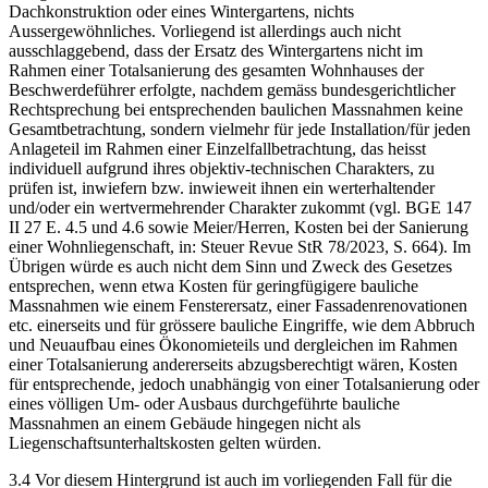
Dachkonstruktion oder eines Wintergartens, nichts
Aussergewöhnliches. Vorliegend ist allerdings auch nicht
ausschlaggebend, dass der Ersatz des Wintergartens nicht im
Rahmen einer Totalsanierung des gesamten Wohnhauses der
Beschwerdeführer erfolgte, nachdem gemäss bundesgerichtlicher
Rechtsprechung bei entsprechenden baulichen Massnahmen keine
Gesamtbetrachtung, sondern vielmehr für jede Installation/für jeden
Anlageteil im Rahmen einer Einzelfallbetrachtung, das heisst
individuell aufgrund ihres objektiv-technischen Charakters, zu
prüfen ist, inwiefern bzw. inwieweit ihnen ein werterhaltender
und/oder ein wertvermehrender Charakter zukommt (vgl. BGE 147
II 27 E. 4.5 und 4.6 sowie Meier/Herren, Kosten bei der Sanierung
einer Wohnliegenschaft, in: Steuer Revue StR 78/2023, S. 664). Im
Übrigen würde es auch nicht dem Sinn und Zweck des Gesetzes
entsprechen, wenn etwa Kosten für geringfügigere bauliche
Massnahmen wie einem Fensterersatz, einer Fassadenrenovationen
etc. einerseits und für grössere bauliche Eingriffe, wie dem Abbruch
und Neuaufbau eines Ökonomieteils und dergleichen im Rahmen
einer Totalsanierung andererseits abzugsberechtigt wären, Kosten
für entsprechende, jedoch unabhängig von einer Totalsanierung oder
eines völligen Um- oder Ausbaus durchgeführte bauliche
Massnahmen an einem Gebäude hingegen nicht als
Liegenschaftsunterhaltskosten gelten würden.
3.4 Vor diesem Hintergrund ist auch im vorliegenden Fall für die