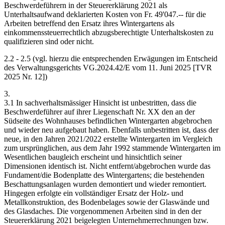
Beschwerdeführern in der Steuererklärung 2021 als
Unterhaltsaufwand deklarierten Kosten von Fr. 49'047.-- für die
Arbeiten betreffend den Ersatz ihres Wintergartens als
einkommenssteuerrechtlich abzugsberechtigte Unterhaltskosten zu
qualifizieren sind oder nicht.
2.2 - 2.5 (vgl. hierzu die entsprechenden Erwägungen im Entscheid
des Verwaltungsgerichts VG.2024.42/E vom 11. Juni 2025 [TVR
2025 Nr. 12])
3.
3.1 In sachverhaltsmässiger Hinsicht ist unbestritten, dass die
Beschwerdeführer auf ihrer Liegenschaft Nr. XX den an der
Südseite des Wohnhauses befindlichen Wintergarten abgebrochen
und wieder neu aufgebaut haben. Ebenfalls unbestritten ist, dass der
neue, in den Jahren 2021/2022 erstellte Wintergarten im Vergleich
zum ursprünglichen, aus dem Jahr 1992 stammende Wintergarten im
Wesentlichen baugleich erscheint und hinsichtlich seiner
Dimensionen identisch ist. Nicht entfernt/abgebrochen wurde das
Fundament/die Bodenplatte des Wintergartens; die bestehenden
Beschattungsanlagen wurden demontiert und wieder remontiert.
Hingegen erfolgte ein vollständiger Ersatz der Holz- und
Metallkonstruktion, des Bodenbelages sowie der Glaswände und
des Glasdaches. Die vorgenommenen Arbeiten sind in den der
Steuererklärung 2021 beigelegten Unternehmerrechnungen bzw.