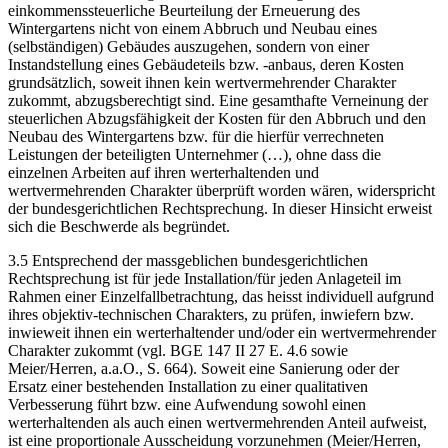
einkommenssteuerliche Beurteilung der Erneuerung des
Wintergartens nicht von einem Abbruch und Neubau eines
(selbständigen) Gebäudes auszugehen, sondern von einer
Instandstellung eines Gebäudeteils bzw. -anbaus, deren Kosten
grundsätzlich, soweit ihnen kein wertvermehrender Charakter
zukommt, abzugsberechtigt sind. Eine gesamthafte Verneinung der
steuerlichen Abzugsfähigkeit der Kosten für den Abbruch und den
Neubau des Wintergartens bzw. für die hierfür verrechneten
Leistungen der beteiligten Unternehmer (…), ohne dass die
einzelnen Arbeiten auf ihren werterhaltenden und
wertvermehrenden Charakter überprüft worden wären, widerspricht
der bundesgerichtlichen Rechtsprechung. In dieser Hinsicht erweist
sich die Beschwerde als begründet.
3.5 Entsprechend der massgeblichen bundesgerichtlichen
Rechtsprechung ist für jede Installation/für jeden Anlageteil im
Rahmen einer Einzelfallbetrachtung, das heisst individuell aufgrund
ihres objektiv-technischen Charakters, zu prüfen, inwiefern bzw.
inwieweit ihnen ein werterhaltender und/oder ein wertvermehrender
Charakter zukommt (vgl. BGE 147 II 27 E. 4.6 sowie
Meier/Herren, a.a.O., S. 664). Soweit eine Sanierung oder der
Ersatz einer bestehenden Installation zu einer qualitativen
Verbesserung führt bzw. eine Aufwendung sowohl einen
werterhaltenden als auch einen wertvermehrenden Anteil aufweist,
ist eine proportionale Ausscheidung vorzunehmen (Meier/Herren,