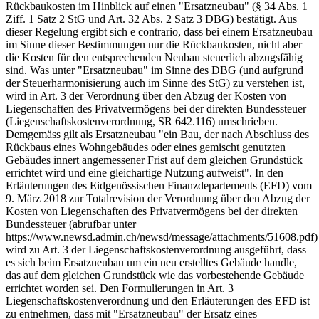
Rückbaukosten im Hinblick auf einen "Ersatzneubau" (§ 34 Abs. 1
Ziff. 1 Satz 2 StG und Art. 32 Abs. 2 Satz 3 DBG) bestätigt. Aus
dieser Regelung ergibt sich e contrario, dass bei einem Ersatzneubau
im Sinne dieser Bestimmungen nur die Rückbaukosten, nicht aber
die Kosten für den entsprechenden Neubau steuerlich abzugsfähig
sind. Was unter "Ersatzneubau" im Sinne des DBG (und aufgrund
der Steuerharmonisierung auch im Sinne des StG) zu verstehen ist,
wird in Art. 3 der Verordnung über den Abzug der Kosten von
Liegenschaften des Privatvermögens bei der direkten Bundessteuer
(Liegenschaftskostenverordnung, SR 642.116) umschrieben.
Demgemäss gilt als Ersatzneubau "ein Bau, der nach Abschluss des
Rückbaus eines Wohngebäudes oder eines gemischt genutzten
Gebäudes innert angemessener Frist auf dem gleichen Grundstück
errichtet wird und eine gleichartige Nutzung aufweist". In den
Erläuterungen des Eidgenössischen Finanzdepartements (EFD) vom
9. März 2018 zur Totalrevision der Verordnung über den Abzug der
Kosten von Liegenschaften des Privatvermögens bei der direkten
Bundessteuer (abrufbar unter
https://www.newsd.admin.ch/newsd/message/attachments/51608.pdf)
wird zu Art. 3 der Liegenschaftskostenverordnung ausgeführt, dass
es sich beim Ersatzneubau um ein neu erstelltes Gebäude handle,
das auf dem gleichen Grundstück wie das vorbestehende Gebäude
errichtet worden sei. Den Formulierungen in Art. 3
Liegenschaftskostenverordnung und den Erläuterungen des EFD ist
zu entnehmen, dass mit "Ersatzneubau" der Ersatz eines