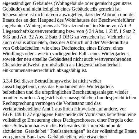
eigenständigen Gebäudes (Wohngebäude oder gemischt genutztes
Gebäude) und nicht lediglich eines Gebäudeteils gemeint ist.
Insbesondere ist nicht davon auszugehen, dass der Abbruch und der
Ersatz des an den Hauptteil des Wohnhauses der Beschwerdeführer
angebauten Wintergartens als "Ersatzneubau" im Sinne von Art. 3
Liegenschaftskostenverordnung bzw. von § 34 Abs. 1 Ziff. 1 Satz 2
StG und Art. 32 Abs. 2 Satz 3 DBG zu verstehen ist. Vielmehr ist
auch daraus abzuleiten, dass der Abbruch und der Wiederaufbau
von Gebäudeteilen, wie eines Dachstocks, eines Erkers, eines
Windfangs oder - wie im vorliegenden Fall - eines Wintergartens,
soweit der neu erstellte Gebäudeteil nicht auch wertvermehrenden
Charakter aufweist, grundsätzlich als Liegenschaftsunterhalt
einkommenssteuerrechtlich abzugsfähig ist.
3.3.4 Bei dieser Betrachtungsweise ist nicht weiter
ausschlaggebend, dass das Fundament des Wintergartens
beibehalten und die ursprünglichen Beschattungsanlagen wieder
montiert wurden. Angesichts der massgeblichen bundesgerichtlichen
Rechtsprechung vermögen die Vorinstanz und das
verfahrensbeteiligte Amt 1 aus ihren Hinweisen auf andere, vor
BGE 149 II 27 ergangene Entscheide der Vorinstanz betreffend eine
vollständige Erneuerung eines Dachgeschosses, einer Pergola oder
eines Schwimmbades nichts Relevantes für ihren Standpunkt
abzuleiten. Gerade bei "Totalsanierungen" ist der vollständige Ersatz
von ganzen Bau- bzw. Gebäudeteilen, wie etwa einer