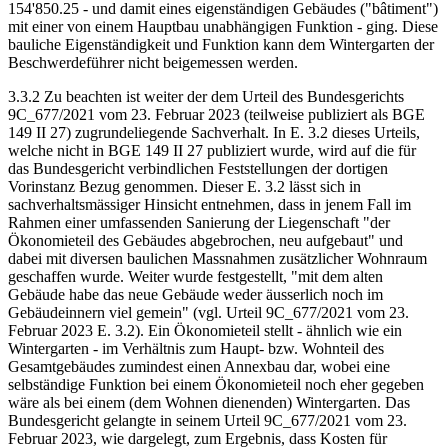
154'850.25 - und damit eines eigenständigen Gebäudes ("bâtiment")
mit einer von einem Hauptbau unabhängigen Funktion - ging. Diese
bauliche Eigenständigkeit und Funktion kann dem Wintergarten der
Beschwerdeführer nicht beigemessen werden.
3.3.2 Zu beachten ist weiter der dem Urteil des Bundesgerichts
9C_677/2021 vom 23. Februar 2023 (teilweise publiziert als BGE
149 II 27) zugrundeliegende Sachverhalt. In E. 3.2 dieses Urteils,
welche nicht in BGE 149 II 27 publiziert wurde, wird auf die für
das Bundesgericht verbindlichen Feststellungen der dortigen
Vorinstanz Bezug genommen. Dieser E. 3.2 lässt sich in
sachverhaltsmässiger Hinsicht entnehmen, dass in jenem Fall im
Rahmen einer umfassenden Sanierung der Liegenschaft "der
Ökonomieteil des Gebäudes abgebrochen, neu aufgebaut" und
dabei mit diversen baulichen Massnahmen zusätzlicher Wohnraum
geschaffen wurde. Weiter wurde festgestellt, "mit dem alten
Gebäude habe das neue Gebäude weder äusserlich noch im
Gebäudeinnern viel gemein" (vgl. Urteil 9C_677/2021 vom 23.
Februar 2023 E. 3.2). Ein Ökonomieteil stellt - ähnlich wie ein
Wintergarten - im Verhältnis zum Haupt- bzw. Wohnteil des
Gesamtgebäudes zumindest einen Annexbau dar, wobei eine
selbständige Funktion bei einem Ökonomieteil noch eher gegeben
wäre als bei einem (dem Wohnen dienenden) Wintergarten. Das
Bundesgericht gelangte in seinem Urteil 9C_677/2021 vom 23.
Februar 2023, wie dargelegt, zum Ergebnis, dass Kosten für