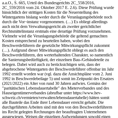
a.a.O., S. 665, Urteil des Bundesgerichts 2C_558/2016,
2C_559/2016 vom 24. Oktober 2017 E. 2.6). Diese Prüfung wurde
hinsichtlich der strittigen Kosten für die Neuerstellung des
Wintergartens bislang weder durch die Veranlagungsbehörde noch
durch die Vor¬instanz vorgenommen. (…) Es obliegt allerdings
auch nicht dem Verwaltungsgericht als zweiter gerichtlicher
Rechtsmittelinstanz erstmals eine derartige Prüfung vorzunehmen.
Vielmehr wird die Veranlagungsbehörde die geltend gemachten
Kosten entsprechend zu beurteilen haben, wobei den
Beschwerdeführern die gesetzliche Mitwirkungspflicht zukommt
(…). Aufgrund dieser Mitwirkungspflicht obliegt es auch den
Beschwerdeführern, den werterhaltenden Charakter, so namentlich
die Sanierungsbedürftigkeit, der einzelnen Bau-/Gebäudeteile zu
belegen. Dabei wird auch zu berücksichtigen sein, dass der
abgebrochene Wintergarten der Beschwerdeführer offenbar im Jahr
1992 erstellt worden war (vgl. dazu die Ansichtspläne vom 2. Juni
1992 in Beschwerdebeilage 5) und somit im Zeitpunkt des Ersatzes
(2021/2022) ein Alter von rund 30 Jahren aufwies. Gemäss der
"paritätischen Lebensdauertabelle" des Mieterverbandes und des
Hauseigentümerverbandes (abrufbar unter https://www.hev-
schweiz.ch/vermieten/verwalten/lebensdauertabelle) hätten somit
alle Bauteile das Ende ihrer Lebensdauer erreicht gehabt. Die
durchgeführten Arbeiten sind mit den von den Beschwerdeführern
ins Recht gelegten Rechnungen der beauftragten Unternehmen
ausgewiesen. Weisen die einzelnen Aufwendungen sowohl einen