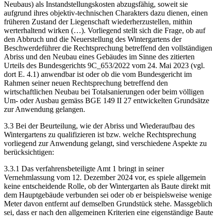
Neubaus) als Instandstellungskosten abzugsfähig, soweit sie
aufgrund ihres objektiv-technischen Charakters dazu dienen, einen
früheren Zustand der Liegenschaft wiederherzustellen, mithin
werterhaltend wirken (…). Vorliegend stellt sich die Frage, ob auf
den Abbruch und die Neuerstellung des Wintergartens der
Beschwerdeführer die Rechtsprechung betreffend den vollständigen
Abriss und den Neubau eines Gebäudes im Sinne des zitierten
Urteils des Bundesgerichts 9C_653/2022 vom 24. Mai 2023 (vgl.
dort E. 4.1) anwendbar ist oder ob die vom Bundesgericht im
Rahmen seiner neuen Rechtsprechung betreffend den
wirtschaftlichen Neubau bei Totalsanierungen oder beim völligen
Um- oder Ausbau gemäss BGE 149 II 27 entwickelten Grundsätze
zur Anwendung gelangen.
3.3 Bei der Beurteilung, wie der Abriss und Wiederaufbau des
Wintergartens zu qualifizieren ist bzw. welche Rechtsprechung
vorliegend zur Anwendung gelangt, sind verschiedene Aspekte zu
berücksichtigen:
3.3.1 Das verfahrensbeteiligte Amt 1 bringt in seiner
Vernehmlassung vom 12. Dezember 2024 vor, es spiele allgemein
keine entscheidende Rolle, ob der Wintergarten als Baute direkt mit
dem Hauptgebäude verbunden sei oder ob er beispielsweise wenige
Meter davon entfernt auf demselben Grundstück stehe. Massgeblich
sei, dass er nach den allgemeinen Kriterien eine eigenständige Baute