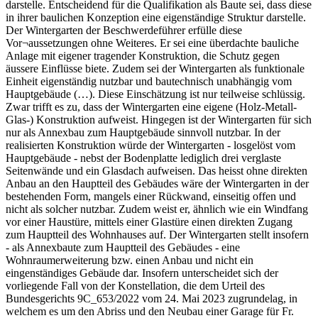
darstelle. Entscheidend für die Qualifikation als Baute sei, dass diese
in ihrer baulichen Konzeption eine eigenständige Struktur darstelle.
Der Wintergarten der Beschwerdeführer erfülle diese
Vor¬aussetzungen ohne Weiteres. Er sei eine überdachte bauliche
Anlage mit eigener tragender Konstruktion, die Schutz gegen
äussere Einflüsse biete. Zudem sei der Wintergarten als funktionale
Einheit eigenständig nutzbar und bautechnisch unabhängig vom
Hauptgebäude (…). Diese Einschätzung ist nur teilweise schlüssig.
Zwar trifft es zu, dass der Wintergarten eine eigene (Holz-Metall-
Glas-) Konstruktion aufweist. Hingegen ist der Wintergarten für sich
nur als Annexbau zum Hauptgebäude sinnvoll nutzbar. In der
realisierten Konstruktion würde der Wintergarten - losgelöst vom
Hauptgebäude - nebst der Bodenplatte lediglich drei verglaste
Seitenwände und ein Glasdach aufweisen. Das heisst ohne direkten
Anbau an den Hauptteil des Gebäudes wäre der Wintergarten in der
bestehenden Form, mangels einer Rückwand, einseitig offen und
nicht als solcher nutzbar. Zudem weist er, ähnlich wie ein Windfang
vor einer Haustüre, mittels einer Glastüre einen direkten Zugang
zum Hauptteil des Wohnhauses auf. Der Wintergarten stellt insofern
- als Annexbaute zum Hauptteil des Gebäudes - eine
Wohnraumerweiterung bzw. einen Anbau und nicht ein
eingenständiges Gebäude dar. Insofern unterscheidet sich der
vorliegende Fall von der Konstellation, die dem Urteil des
Bundesgerichts 9C_653/2022 vom 24. Mai 2023 zugrundelag, in
welchem es um den Abriss und den Neubau einer Garage für Fr.