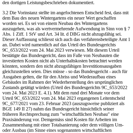
den dortigen Leistungsbeschrieben dokumentiert.
3.2 Die Vorinstanz stellte im angefochtenen Entscheid fest, dass mit
dem Bau des neuen Wintergartens ein neuer Wert geschaffen
worden sei. Es sei von einem Neubau des Wintergartens
auszugehen, was als wertvermehrende Aufwendung in Sinn von § 7
Abs. 1 Ziff. 1 StV und Art. 34 lit. d DBG nicht abzugsfähig sei.
Dieser Auffassung schliesst sich auch das verfahrensbeteiligte Amt 1
an. Dabei wird namentlich auf das Urteil des Bundesgerichts
9C_653/2022 vom 24. Mai 2023 verwiesen. Mit diesem Urteil
bestätigte das Bundesgericht, dass im Falle von Neubauten die
investierten Kosten nicht als Unterhaltskosten betrachtet werden
könnten, sondern den nicht abzugsfähigen Investitionsausgaben
gleichzustellen seien. Dies müsse - so das Bundesgericht - auch für
Ausgaben gelten, die für den Abriss und Wiederaufbau eines
Gebäudes im Rahmen der Wiederherstellung des ursprünglichen
Zustands getätigt würden (Urteil des Bundesgerichts 9C_653/2022
vom 24. Mai 2023 E. 4.1). Mit dem rund drei Monate vor dem
Urteil 9C_653/2022 vom 24. Mai 2023 ergangenen Leitentscheid
9C_677/2021 vom 23. Februar 2023 (auszugsweise publiziert als
BGE 149 II 27) nahm das Bundesgericht hinsichtlich seiner
früheren Rechtsprechung zum "wirtschaftlichen Neubau" eine
Praxisänderung vor. Demgemäss sind Kosten für Arbeiten im
Zusammenhang mit einer Totalsanierung oder dem völligen Um-
oder Ausbau (im Sinne eines sogenannten wirtschaftlichen