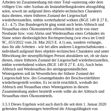
Arbeiten im Zusammenhang mit einer Total¬sanierung oder dem
völligen Um- oder Ausbau als Instandstellungskosten abzugsfähig
seien, soweit sie aufgrund ihres objektiv-technischen Charakters
dazu dienten, einen früheren Zustand der Liegenschaft
wiederherzustellen, mithin werterhaltend wirkten (BGE 149 II 27 E.
4.3 - 4.7). Das Bundesgericht ging somit auch beim Abbruch und
Neuaufbau eines Ökonomieteils offensichtlich nicht von einer
Neubaute bzw. vom Abriss und Wiederaufbau eines Gebäudes im
Sinne seiner diesbezüglichen Rechtsprechung (wie etwa im Urteil
9C_653/2022 vom 24. Mai 2023 E. 4.1) aus, sondern verlangte,
dass für alle Arbeiten - wie bei allen anderen Liegenschaftskosten -
individuell aufgrund ihres objektiv-technischen Charakters und unter
Mitwirkung der steuerpflichtigen Person abzuklären sei, ob sie dazu
dienen, einen früheren Zustand der Liegenschaft wiederherzustellen,
mithin werterhaltend wirken (BGE 149 II 27 E. 4.6). Auch beim
Abbruch und Wiederaufbau des streitgegenständlichen
Wintergartens soll im Wesentlichen der frühere Zustand der
Liegenschaft bzw. des Gesamtgebäudes der Beschwerdeführer
wiederhergestellt werden. Es ist nicht ersichtlich, weshalb der
Abbruch und Neuaufbau eines Wintergartens in diesem
Zusammenhang anders beurteilt werde sollte als der Abbruch und
Neuaufbau eines Ökonomieteils.
3.3.3 Dieses Ergebnis wird auch durch die seit dem 1. Januar 2020
geltenden Bestimmungen betreffend die Abzugsfähigkeit von