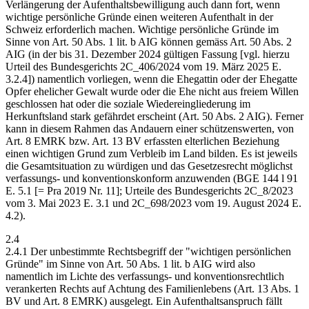
Verlängerung der Aufenthaltsbewilligung auch dann fort, wenn
wichtige persönliche Gründe einen weiteren Aufenthalt in der
Schweiz erforderlich machen. Wichtige persönliche Gründe im
Sinne von Art. 50 Abs. 1 lit. b AIG können gemäss Art. 50 Abs. 2
AIG (in der bis 31. Dezember 2024 gültigen Fassung [vgl. hierzu
Urteil des Bundesgerichts 2C_406/2024 vom 19. März 2025 E.
3.2.4]) namentlich vorliegen, wenn die Ehegattin oder der Ehegatte
Opfer ehelicher Gewalt wurde oder die Ehe nicht aus freiem Willen
geschlossen hat oder die soziale Wiedereingliederung im
Herkunftsland stark gefährdet erscheint (Art. 50 Abs. 2 AIG). Ferner
kann in diesem Rahmen das Andauern einer schützenswerten, von
Art. 8 EMRK bzw. Art. 13 BV erfassten elterlichen Beziehung
einen wichtigen Grund zum Verbleib im Land bilden. Es ist jeweils
die Gesamtsituation zu würdigen und das Gesetzesrecht möglichst
verfassungs- und konventionskonform anzuwenden (BGE 144 l 91
E. 5.1 [= Pra 2019 Nr. 11]; Urteile des Bundesgerichts 2C_8/2023
vom 3. Mai 2023 E. 3.1 und 2C_698/2023 vom 19. August 2024 E.
4.2).
2.4
2.4.1 Der unbestimmte Rechtsbegriff der "wichtigen persönlichen
Gründe" im Sinne von Art. 50 Abs. 1 lit. b AIG wird also
namentlich im Lichte des verfassungs- und konventionsrechtlich
verankerten Rechts auf Achtung des Familienlebens (Art. 13 Abs. 1
BV und Art. 8 EMRK) ausgelegt. Ein Aufenthaltsanspruch fällt