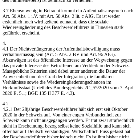
des Familienlebens) ist demnach zu verneinen.
3.7 Ebenso wenig in Betracht kommt ein Aufenthaltsanspruch nach
Art. 50 Abs. 1 i.V. mit Art. 50 Abs. 2 lit. c AIG. Es ist weder
ersichtlich noch wird geltend gemacht, dass die soziale
Wiedereingliederung des Beschwerdeführers in Tunesien stark
gefährdet erscheint.
4.
4.1 Der Nichtverlängerung der Aufenthaltsbewilligung muss
verhältnismässig sein (Art. 5 Abs. 2 BV und Art. 96 AIG).
Abzuwägen ist das öffentliche Interesse an der Wegweisung gegen
das private Interesse des Betroffenen am Verbleib in der Schweiz.
Massgebliche Kriterien sind dabei unter anderem die Dauer der
Anwesenheit und der Grad der Integration, die familiären
Verhältnisse sowie die Wiedereingliederungschancen im
Herkunftsstaat (Urteil des Bundesgerichts 2C_55/2020 vom 7. April
2020 E. 5.1; BGE 135 II 377 E. 4.3).
4.2
4.2.1 Der 28jährige Beschwerdeführer hält sich erst seit Oktober
2020 in der Schweiz auf. Von einer engen Verbundenheit zur
Schweiz kann nicht ausgegangen werden. Er trat zwar strafrechtlich
nicht in Erscheinung, bezog selbst keine Sozialhilfe und kann sich
offenbar auf Deutsch verständigen. Wirtschaftlich Fuss gefasst hat
der Beschwerdeführer bisher jedoch nicht. Es ist ihm bisher nicht