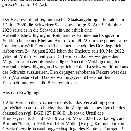
gross (E. 3.5 und 4.2.2)
.
Der Beschwerdeführer, tunesischer Staatsangehöriger, heiratete am
17. Juli 2020 die Schweizer Staatsangehörige X. Am 3. Oktober
2020 reiste er in die Schweiz ein und erhielt eine
Aufenthaltsbewilligung im Rahmen des Familiennachzugs zum
Verbleib bei seiner Ehefrau. Am 5. April 2022 kam die gemeinsame
Tochter zur Welt. Gemäss Eheschutzentscheid des Bezirksgerichts
Arbon vom 24. August 2022 leben die Eheleute seit 19. Mai 2022
getrennt. Mit Entscheid vom 15. Februar 2023 verweigerte das
Migrationsamt (verfahrensbeteiligtes Amt) die Verlängerung der
Aufenthaltsbewilligung und verpflichtete den Beschwerdeführer aus
der Schweiz auszureisen. Den dagegen erhobenen Rekurs wies das
DJS (Vorinstanz) ab. Das Verwaltungsgericht bestätigt den
Entscheid und weist die Beschwerde ab.
Aus den Erwägungen:
1.2 Im Bereich des Ausländerrechts hat das Verwaltungsgericht
grundsätzlich auf den Sachverhalt im Zeitpunkt seines Entscheides
abzustellen (vgl. BGE 127 II 60 E. 1b sowie Urteil des
Bundesgerichts 2C_580/2019 vom 9. März 2020 E. 2.3.2; vgl. auch
Brunner/Seiler, in: Fedi/Kradolfer/Müller [Hrsg.], Kommentar zum
Gesetz über die Verwaltungsrechtspflege des Kantons Thurgau, 2.