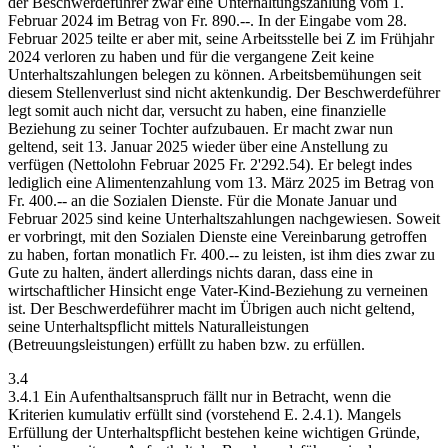
der Beschwerdeführer zwar eine Unterhaltungszahlung vom 1.
Februar 2024 im Betrag von Fr. 890.--. In der Eingabe vom 28.
Februar 2025 teilte er aber mit, seine Arbeitsstelle bei Z im Frühjahr
2024 verloren zu haben und für die vergangene Zeit keine
Unterhaltszahlungen belegen zu können. Arbeitsbemühungen seit
diesem Stellenverlust sind nicht aktenkundig. Der Beschwerdeführer
legt somit auch nicht dar, versucht zu haben, eine finanzielle
Beziehung zu seiner Tochter aufzubauen. Er macht zwar nun
geltend, seit 13. Januar 2025 wieder über eine Anstellung zu
verfügen (Nettolohn Februar 2025 Fr. 2'292.54). Er belegt indes
lediglich eine Alimentenzahlung vom 13. März 2025 im Betrag von
Fr. 400.-- an die Sozialen Dienste. Für die Monate Januar und
Februar 2025 sind keine Unterhaltszahlungen nachgewiesen. Soweit
er vorbringt, mit den Sozialen Dienste eine Vereinbarung getroffen
zu haben, fortan monatlich Fr. 400.-- zu leisten, ist ihm dies zwar zu
Gute zu halten, ändert allerdings nichts daran, dass eine in
wirtschaftlicher Hinsicht enge Vater-Kind-Beziehung zu verneinen
ist. Der Beschwerdeführer macht im Übrigen auch nicht geltend,
seine Unterhaltspflicht mittels Naturalleistungen
(Betreuungsleistungen) erfüllt zu haben bzw. zu erfüllen.
3.4
3.4.1 Ein Aufenthaltsanspruch fällt nur in Betracht, wenn die
Kriterien kumulativ erfüllt sind (vorstehend E. 2.4.1). Mangels
Erfüllung der Unterhaltspflicht bestehen keine wichtigen Gründe,