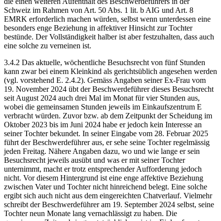
die einen weiteren Aufenthalt des Beschwerdeführers in der
Schweiz im Rahmen von Art. 50 Abs. 1 lit. b AIG und Art. 8
EMRK erforderlich machen würden, selbst wenn unterdessen eine
besonders enge Beziehung in affektiver Hinsicht zur Tochter
bestünde. Der Vollständigkeit halber ist aber festzuhalten, dass auch
eine solche zu verneinen ist.
3.4.2 Das aktuelle, wöchentliche Besuchsrecht von fünf Stunden
kann zwar bei einem Kleinkind als gerichtsüblich angesehen werden
(vgl. vorstehend E. 2.4.2). Gemäss Angaben seiner Ex-Frau vom
19. November 2024 übt der Beschwerdeführer dieses Besuchsrecht
seit August 2024 auch drei Mal im Monat für vier Stunden aus,
wobei die gemeinsamen Stunden jeweils im Einkaufszentrum E
verbracht würden. Zuvor bzw. ab dem Zeitpunkt der Scheidung im
Oktober 2023 bis im Juni 2024 habe er jedoch kein Interesse an
seiner Tochter bekundet. In seiner Eingabe vom 28. Februar 2025
führt der Beschwerdeführer aus, er sehe seine Tochter regelmässig
jeden Freitag. Nähere Angaben dazu, wo und wie lange er sein
Besuchsrecht jeweils ausübt und was er mit seiner Tochter
unternimmt, macht er trotz entsprechender Aufforderung jedoch
nicht. Vor diesem Hintergrund ist eine enge affektive Beziehung
zwischen Vater und Tochter nicht hinreichend belegt. Eine solche
ergibt sich auch nicht aus dem eingereichten Chatverlauf. Vielmehr
schreibt der Beschwerdeführer am 19. September 2024 selbst, seine
Tochter neun Monate lang vernachlässigt zu haben. Die