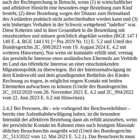
nach der Rechtsprechung in Betracht, wenn (1) in wirtschaftlicher
und affektiver Hinsicht eine besonders enge Beziehung zum Kind
besteht, (2) diese Beziehung wegen der Distanz zum Heimatland
des Ausländers praktisch nicht aufrechterhalten werden kann und (3)
sein bisheriges Verhalten in der Schweiz weitgehend "tadellos" war.
Diese Kriterien sind in ihrer Gesamtheit in die Beurteilung mit
einzubeziehen und müssen gerichtlich abgeklärt werden (BGE 147 I
149 E. 4, BGE 144 I 91 [= Pra 2019 Nr. 11] E. 5.2 und Urteil des
Bundesgerichts 2C_698/2023 vom 19. August 2024 E. 4.2 mit
weiteren Hinweisen). Nur wenn sie kumulativ erfüllt sind, vermag
das persönliche Interesse eines ausländischen Elternteils am Verbleib
im Land das öffentliche Interesse an einer einschränkenden
Migrationspolitik zu überwiegen. Bei der Interessenabwägung ist
dem Kindeswohl und dem grundlegenden Bedürfnis des Kindes
Rechnung zu tragen, in möglichst engem Kontakt mit beiden
Elternteilen aufwachsen zu können (Urteile des Bundesgerichts
2C_1032/2020 vom 26. November 2021 E. 4.2 und 2C_994/2022
vom 22. Juni 2023 E. 6.2 mit Hinweisen).
2.4.2 Bei Personen, die - wie vorliegend der Beschwerdeführer -
bereits eine Aufenthaltsbewilligung haben, ist die besondere
Intensität der affektiven Beziehung dann als erfüllt anzusehen, wenn
der persönliche Kontakt im Rahmen eines nach heutigem Massstab
üblichen Besuchsrechts ausgeübt wird (Urteil des Bundesgerichts
2C_513/2022 vom 12. Mai 2023 E. 5.2.1). Das Besuchsrecht muss