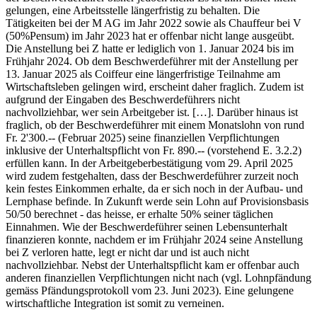
gelungen, eine Arbeitsstelle längerfristig zu behalten. Die
Tätigkeiten bei der M AG im Jahr 2022 sowie als Chauffeur bei V
(50%Pensum) im Jahr 2023 hat er offenbar nicht lange ausgeübt.
Die Anstellung bei Z hatte er lediglich von 1. Januar 2024 bis im
Frühjahr 2024. Ob dem Beschwerdeführer mit der Anstellung per
13. Januar 2025 als Coiffeur eine längerfristige Teilnahme am
Wirtschaftsleben gelingen wird, erscheint daher fraglich. Zudem ist
aufgrund der Eingaben des Beschwerdeführers nicht
nachvollziehbar, wer sein Arbeitgeber ist. […]. Darüber hinaus ist
fraglich, ob der Beschwerdeführer mit einem Monatslohn von rund
Fr. 2'300.-- (Februar 2025) seine finanziellen Verpflichtungen
inklusive der Unterhaltspflicht von Fr. 890.-- (vorstehend E. 3.2.2)
erfüllen kann. In der Arbeitgeberbestätigung vom 29. April 2025
wird zudem festgehalten, dass der Beschwerdeführer zurzeit noch
kein festes Einkommen erhalte, da er sich noch in der Aufbau- und
Lernphase befinde. In Zukunft werde sein Lohn auf Provisionsbasis
50/50 berechnet - das heisse, er erhalte 50% seiner täglichen
Einnahmen. Wie der Beschwerdeführer seinen Lebensunterhalt
finanzieren konnte, nachdem er im Frühjahr 2024 seine Anstellung
bei Z verloren hatte, legt er nicht dar und ist auch nicht
nachvollziehbar. Nebst der Unterhaltspflicht kam er offenbar auch
anderen finanziellen Verpflichtungen nicht nach (vgl. Lohnpfändung
gemäss Pfändungsprotokoll vom 23. Juni 2023). Eine gelungene
wirtschaftliche Integration ist somit zu verneinen.