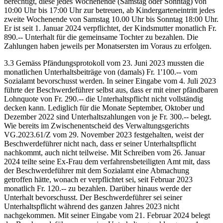
berechtigt, diese jedes Wochenende (Samstag oder Sonntag) von
10:00 Uhr bis 17:00 Uhr zur betreuen, ab Kindergarteneintritt jedes
zweite Wochenende von Samstag 10.00 Uhr bis Sonntag 18:00 Uhr.
Er ist seit 1. Januar 2024 verpflichtet, der Kindsmutter monatlich Fr.
890.-- Unterhalt für die gemeinsame Tochter zu bezahlen. Die
Zahlungen haben jeweils per Monatsersten im Voraus zu erfolgen.
3.3 Gemäss Pfändungsprotokoll vom 23. Juni 2023 mussten die
monatlichen Unterhaltsbeiträge von (damals) Fr. 1'100.-- vom
Sozialamt bevorschusst werden. In seiner Eingabe vom 4. Juli 2023
führte der Beschwerdeführer selbst aus, dass er mit einer pfändbaren
Lohnquote von Fr. 290.-- die Unterhaltspflicht nicht vollständig
decken kann. Lediglich für die Monate September, Oktober und
Dezember 2022 sind Unterhaltszahlungen von je Fr. 300.-- belegt.
Wie bereits im Zwischenentscheid des Verwaltungsgerichts
VG.2023.61/Z vom 29. November 2023 festgehalten, weist der
Beschwerdeführer nicht nach, dass er seiner Unterhaltspflicht
nachkommt, auch nicht teilweise. Mit Schreiben vom 26. Januar
2024 teilte seine Ex-Frau dem verfahrensbeteiligten Amt mit, dass
der Beschwerdeführer mit dem Sozialamt eine Abmachung
getroffen hätte, wonach er verpflichtet sei, seit Februar 2023
monatlich Fr. 120.-- zu bezahlen. Darüber hinaus werde der
Unterhalt bevorschusst. Der Beschwerdeführer sei seiner
Unterhaltspflicht während des ganzen Jahres 2023 nicht
nachgekommen. Mit seiner Eingabe vom 21. Februar 2024 belegt