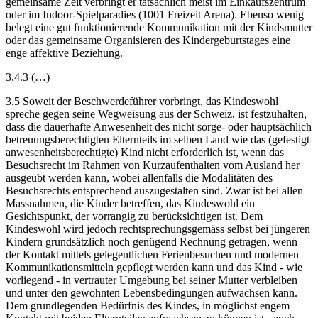
gemeinsame Zeit verbringt er tatsächlich meist im Einkaufszentrum
oder im Indoor-Spielparadies (1001 Freizeit Arena). Ebenso wenig
belegt eine gut funktionierende Kommunikation mit der Kindsmutter
oder das gemeinsame Organisieren des Kindergeburtstages eine
enge affektive Beziehung.
3.4.3 (…)
3.5 Soweit der Beschwerdeführer vorbringt, das Kindeswohl
spreche gegen seine Wegweisung aus der Schweiz, ist festzuhalten,
dass die dauerhafte Anwesenheit des nicht sorge- oder hauptsächlich
betreuungsberechtigten Elternteils im selben Land wie das (gefestigt
anwesenheitsberechtigte) Kind nicht erforderlich ist, wenn das
Besuchsrecht im Rahmen von Kurzaufenthalten vom Ausland her
ausgeübt werden kann, wobei allenfalls die Modalitäten des
Besuchsrechts entsprechend auszugestalten sind. Zwar ist bei allen
Massnahmen, die Kinder betreffen, das Kindeswohl ein
Gesichtspunkt, der vorrangig zu berücksichtigen ist. Dem
Kindeswohl wird jedoch rechtsprechungsgemäss selbst bei jüngeren
Kindern grundsätzlich noch genügend Rechnung getragen, wenn
der Kontakt mittels gelegentlichen Ferienbesuchen und modernen
Kommunikationsmitteln gepflegt werden kann und das Kind - wie
vorliegend - in vertrauter Umgebung bei seiner Mutter verbleiben
und unter den gewohnten Lebensbedingungen aufwachsen kann.
Dem grundlegenden Bedürfnis des Kindes, in möglichst engem