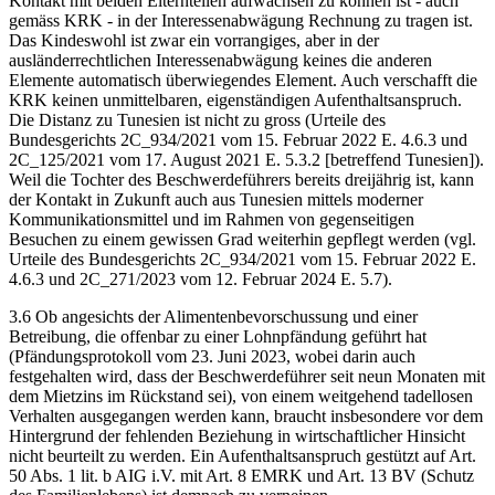
Kontakt mit beiden Elternteilen aufwachsen zu können ist - auch
gemäss KRK - in der Interessenabwägung Rechnung zu tragen ist.
Das Kindeswohl ist zwar ein vorrangiges, aber in der
ausländerrechtlichen Interessenabwägung keines die anderen
Elemente automatisch überwiegendes Element. Auch verschafft die
KRK keinen unmittelbaren, eigenständigen Aufenthaltsanspruch.
Die Distanz zu Tunesien ist nicht zu gross (Urteile des
Bundesgerichts 2C_934/2021 vom 15. Februar 2022 E. 4.6.3 und
2C_125/2021 vom 17. August 2021 E. 5.3.2 [betreffend Tunesien]).
Weil die Tochter des Beschwerdeführers bereits dreijährig ist, kann
der Kontakt in Zukunft auch aus Tunesien mittels moderner
Kommunikationsmittel und im Rahmen von gegenseitigen
Besuchen zu einem gewissen Grad weiterhin gepflegt werden (vgl.
Urteile des Bundesgerichts 2C_934/2021 vom 15. Februar 2022 E.
4.6.3 und 2C_271/2023 vom 12. Februar 2024 E. 5.7).
3.6 Ob angesichts der Alimentenbevorschussung und einer
Betreibung, die offenbar zu einer Lohnpfändung geführt hat
(Pfändungsprotokoll vom 23. Juni 2023, wobei darin auch
festgehalten wird, dass der Beschwerdeführer seit neun Monaten mit
dem Mietzins im Rückstand sei), von einem weitgehend tadellosen
Verhalten ausgegangen werden kann, braucht insbesondere vor dem
Hintergrund der fehlenden Beziehung in wirtschaftlicher Hinsicht
nicht beurteilt zu werden. Ein Aufenthaltsanspruch gestützt auf Art.
50 Abs. 1 lit. b AIG i.V. mit Art. 8 EMRK und Art. 13 BV (Schutz