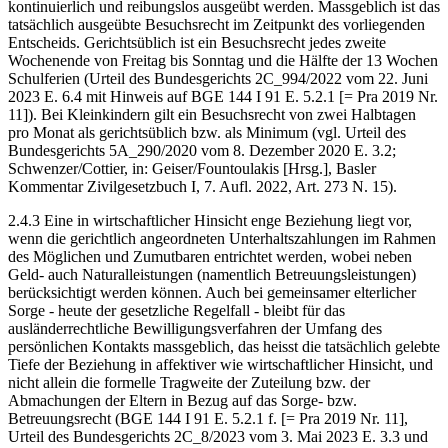
kontinuierlich und reibungslos ausgeübt werden. Massgeblich ist das
tatsächlich ausgeübte Besuchsrecht im Zeitpunkt des vorliegenden
Entscheids. Gerichtsüblich ist ein Besuchsrecht jedes zweite
Wochenende von Freitag bis Sonntag und die Hälfte der 13 Wochen
Schulferien (Urteil des Bundesgerichts 2C_994/2022 vom 22. Juni
2023 E. 6.4 mit Hinweis auf BGE 144 I 91 E. 5.2.1 [= Pra 2019 Nr.
11]). Bei Kleinkindern gilt ein Besuchsrecht von zwei Halbtagen
pro Monat als gerichtsüblich bzw. als Minimum (vgl. Urteil des
Bundesgerichts 5A_290/2020 vom 8. Dezember 2020 E. 3.2;
Schwenzer/Cottier, in: Geiser/Fountoulakis [Hrsg.], Basler
Kommentar Zivilgesetzbuch I, 7. Aufl. 2022, Art. 273 N. 15).
2.4.3 Eine in wirtschaftlicher Hinsicht enge Beziehung liegt vor,
wenn die gerichtlich angeordneten Unterhaltszahlungen im Rahmen
des Möglichen und Zumutbaren entrichtet werden, wobei neben
Geld- auch Naturalleistungen (namentlich Betreuungsleistungen)
berücksichtigt werden können. Auch bei gemeinsamer elterlicher
Sorge - heute der gesetzliche Regelfall - bleibt für das
ausländerrechtliche Bewilligungsverfahren der Umfang des
persönlichen Kontakts massgeblich, das heisst die tatsächlich gelebte
Tiefe der Beziehung in affektiver wie wirtschaftlicher Hinsicht, und
nicht allein die formelle Tragweite der Zuteilung bzw. der
Abmachungen der Eltern in Bezug auf das Sorge- bzw.
Betreuungsrecht (BGE 144 I 91 E. 5.2.1 f. [= Pra 2019 Nr. 11],
Urteil des Bundesgerichts 2C_8/2023 vom 3. Mai 2023 E. 3.3 und