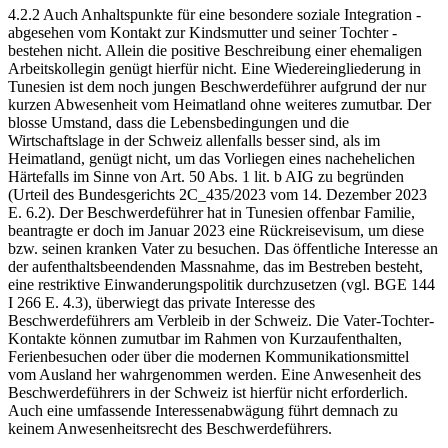
4.2.2 Auch Anhaltspunkte für eine besondere soziale Integration -
abgesehen vom Kontakt zur Kindsmutter und seiner Tochter -
bestehen nicht. Allein die positive Beschreibung einer ehemaligen
Arbeitskollegin genügt hierfür nicht. Eine Wiedereingliederung in
Tunesien ist dem noch jungen Beschwerdeführer aufgrund der nur
kurzen Abwesenheit vom Heimatland ohne weiteres zumutbar. Der
blosse Umstand, dass die Lebensbedingungen und die
Wirtschaftslage in der Schweiz allenfalls besser sind, als im
Heimatland, genügt nicht, um das Vorliegen eines nachehelichen
Härtefalls im Sinne von Art. 50 Abs. 1 lit. b AIG zu begründen
(Urteil des Bundesgerichts 2C_435/2023 vom 14. Dezember 2023
E. 6.2). Der Beschwerdeführer hat in Tunesien offenbar Familie,
beantragte er doch im Januar 2023 eine Rückreisevisum, um diese
bzw. seinen kranken Vater zu besuchen. Das öffentliche Interesse an
der aufenthaltsbeendenden Massnahme, das im Bestreben besteht,
eine restriktive Einwanderungspolitik durchzusetzen (vgl. BGE 144
I 266 E. 4.3), überwiegt das private Interesse des
Beschwerdeführers am Verbleib in der Schweiz. Die Vater-Tochter-
Kontakte können zumutbar im Rahmen von Kurzaufenthalten,
Ferienbesuchen oder über die modernen Kommunikationsmittel
vom Ausland her wahrgenommen werden. Eine Anwesenheit des
Beschwerdeführers in der Schweiz ist hierfür nicht erforderlich.
Auch eine umfassende Interessenabwägung führt demnach zu
keinem Anwesenheitsrecht des Beschwerdeführers.