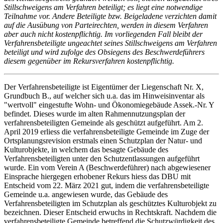
Stillschweigens am Verfahren beteiligt; es liegt eine notwendige
Teilnahme vor. Andere Beteiligte bzw. Beigeladene verzichten damit
auf die Ausübung von Parteirechten, werden in diesem Verfahren
aber auch nicht kostenpflichtig. Im vorliegenden Fall bleibt der
Verfahrensbeteiligte ungeachtet seines Stillschweigens am Verfahren
beteiligt und wird zufolge des Obsiegens des Beschwerdeführers
diesem gegenüber im Rekursverfahren kostenpflichtig.
Der Verfahrensbeteiligte ist Eigentümer der Liegenschaft Nr. X,
Grundbuch B., auf welcher sich u.a. das im Hinweisinventar als
"wertvoll" eingestufte Wohn- und Ökonomiegebäude Assek.-Nr. Y
befindet. Dieses wurde im alten Rahmennutzungsplan der
verfahrensbeteiligten Gemeinde als geschützt aufgeführt. Am 2.
April 2019 erliess die verfahrensbeteiligte Gemeinde im Zuge der
Ortsplanungsrevision erstmals einen Schutzplan der Natur- und
Kulturobjekte, in welchem das besagte Gebäude des
Verfahrensbeteiligten unter den Schutzentlassungen aufgeführt
wurde. Ein vom Verein A (Beschwerdeführer) nach abgewiesener
Einsprache hiergegen erhobener Rekurs hiess das DBU mit
Entscheid vom 22. März 2021 gut, indem die verfahrensbeteiligte
Gemeinde u.a. angewiesen wurde, das Gebäude des
Verfahrensbeteiligten im Schutzplan als geschütztes Kulturobjekt zu
bezeichnen. Dieser Entscheid erwuchs in Rechtskraft. Nachdem die
verfahrensbeteiligte Gemeinde betreffend die Schutzwürdigkeit des