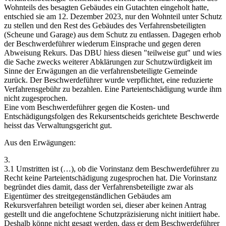
Wohnteils des besagten Gebäudes ein Gutachten eingeholt hatte,
entschied sie am 12. Dezember 2023, nur den Wohnteil unter Schutz
zu stellen und den Rest des Gebäudes des Verfahrensbeteiligten
(Scheune und Garage) aus dem Schutz zu entlassen. Dagegen erhob
der Beschwerdeführer wiederum Einsprache und gegen deren
Abweisung Rekurs. Das DBU hiess diesen "teilweise gut" und wies
die Sache zwecks weiterer Abklärungen zur Schutzwürdigkeit im
Sinne der Erwägungen an die verfahrensbeteiligte Gemeinde
zurück. Der Beschwerdeführer wurde verpflichtet, eine reduzierte
Verfahrensgebühr zu bezahlen. Eine Parteientschädigung wurde ihm
nicht zugesprochen.
Eine vom Beschwerdeführer gegen die Kosten- und
Entschädigungsfolgen des Rekursentscheids gerichtete Beschwerde
heisst das Verwaltungsgericht gut.
Aus den Erwägungen:
3.
3.1 Umstritten ist (…), ob die Vorinstanz dem Beschwerdeführer zu
Recht keine Parteientschädigung zugesprochen hat. Die Vorinstanz
begründet dies damit, dass der Verfahrensbeteiligte zwar als
Eigentümer des streitgegenständlichen Gebäudes am
Rekursverfahren beteiligt worden sei, dieser aber keinen Antrag
gestellt und die angefochtene Schutzpräzisierung nicht initiiert habe.
Deshalb könne nicht gesagt werden, dass er dem Beschwerdeführer