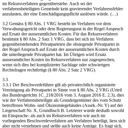
im Rekursverfahren gegenüberstehe. Auch sei der
verfahrensbeteiligten Gemeinde kein gravierender Verfahrensfehler
anzulasten, der eine Entschädigungspflicht auslösen würde. (…)
3.2 Gemäss § 80 Abs. 1 VRG besteht im Verfahren vor dem
Verwaltungsgericht oder dem Regierungsrat in der Regel Anspruch
auf Ersatz der ausseramtlichen Kosten. Für das Rekursverfahren
bestimmt § 80 Abs. 2 Satz 1 VRG, dass bei sich im Verfahren
gegenüberstehenden Privatparteien die obsiegende Privatpartei in
der Regel Anspruch auf Ersatz der ausseramtlichen Kosten durch
die unterliegende Privatpartei hat. Im Übrigen wird Ersatz
ausseramtlicher Kosten im Rekursverfahren nur zugesprochen,
wenn sich dies bei komplizierter Sachlage oder schwierigen
Rechtsfragen rechtfertigt (§ 80 Abs. 2 Satz 2 VRG).
3.3
3.3.1 Der Beschwerdeführer gilt als privatrechtlich organisierte
Vereinigung als Privatpartei in Sinne von § 80 Abs. 2 VRG (Urteil
des Bundesgerichts 1C_218/2016 vom 3. August 2016 E. 2.3), dies
wie der Verfahrensbeteiligte als Grundeigentümer des vom Schutz
betroffenen Wohn- und Ökonomiegebäudes (Assek.-Nr. Y) auf der
Liegenschaft Nr. X, Grundbuch B. Letzterer wurde deshalb sowohl
im Einsprache- als auch im Rekursverfahren wie auch im
vorliegenden Beschwerdeverfahren am Verfahren beteiligt, liess sich
aber nicht vernehmen und stellte auch keine Anträge. Es fragt sich,