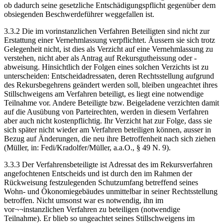
ob dadurch seine gesetzliche Entschädigungspflicht gegenüber dem
obsiegenden Beschwerdeführer weggefallen ist.
3.3.2 Die im vorinstanzlichen Verfahren Beteiligten sind nicht zur
Erstattung einer Vernehmlassung verpflichtet. Äussern sie sich trotz
Gelegenheit nicht, ist dies als Verzicht auf eine Vernehmlassung zu
verstehen, nicht aber als Antrag auf Rekursgutheissung oder -
abweisung. Hinsichtlich der Folgen eines solchen Verzichts ist zu
unterscheiden: Entscheidadressaten, deren Rechtsstellung aufgrund
des Rekursbegehrens geändert werden soll, bleiben ungeachtet ihres
Stillschweigens am Verfahren beteiligt, es liegt eine notwendige
Teilnahme vor. Andere Beteiligte bzw. Beigeladene verzichten damit
auf die Ausübung von Parteirechten, werden in diesem Verfahren
aber auch nicht kostenpflichtig. Ihr Verzicht hat zur Folge, dass sie
sich später nicht wieder am Verfahren beteiligen können, ausser in
Bezug auf Änderungen, die neu ihre Betroffenheit nach sich ziehen
(Müller, in: Fedi/Kradolfer/Müller, a.a.O., § 49 N. 9).
3.3.3 Der Verfahrensbeteiligte ist Adressat des im Rekursverfahren
angefochtenen Entscheids und ist durch den im Rahmen der
Rückweisung festzulegenden Schutzumfang betreffend seines
Wohn- und Ökonomiegebäudes unmittelbar in seiner Rechtsstellung
betroffen. Nicht umsonst war es notwendig, ihn im
vor¬¬instanzlichen Verfahren zu beteiligen (notwendige
Teilnahme). Er blieb so ungeachtet seines Stillschweigens im