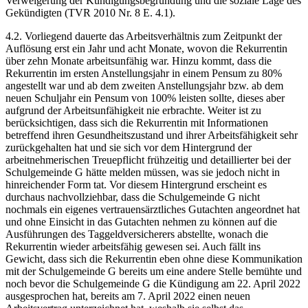
Verweigerung der Kündigungsbegründung und die soziale Lage des
Gekündigten (TVR 2010 Nr. 8 E. 4.1).
4.2. Vorliegend dauerte das Arbeitsverhältnis zum Zeitpunkt der
Auflösung erst ein Jahr und acht Monate, wovon die Rekurrentin
über zehn Monate arbeitsunfähig war. Hinzu kommt, dass die
Rekurrentin im ersten Anstellungsjahr in einem Pensum zu 80%
angestellt war und ab dem zweiten Anstellungsjahr bzw. ab dem
neuen Schuljahr ein Pensum von 100% leisten sollte, dieses aber
aufgrund der Arbeitsunfähigkeit nie erbrachte. Weiter ist zu
berücksichtigen, dass sich die Rekurrentin mit Informationen
betreffend ihren Gesundheitszustand und ihrer Arbeitsfähigkeit sehr
zurückgehalten hat und sie sich vor dem Hintergrund der
arbeitnehmerischen Treuepflicht frühzeitig und detaillierter bei der
Schulgemeinde G hätte melden müssen, was sie jedoch nicht in
hinreichender Form tat. Vor diesem Hintergrund erscheint es
durchaus nachvollziehbar, dass die Schulgemeinde G nicht
nochmals ein eigenes vertrauensärztliches Gutachten angeordnet hat
und ohne Einsicht in das Gutachten nehmen zu können auf die
Ausführungen des Taggeldversicherers abstellte, wonach die
Rekurrentin wieder arbeitsfähig gewesen sei. Auch fällt ins
Gewicht, dass sich die Rekurrentin eben ohne diese Kommunikation
mit der Schulgemeinde G bereits um eine andere Stelle bemühte und
noch bevor die Schulgemeinde G die Kündigung am 22. April 2022
ausgesprochen hat, bereits am 7. April 2022 einen neuen