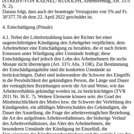
(STREIFF/VON KAENEL/ RUDOLPH, Arbeitsvertrag, Art. 337c
N. 2).
Daraus folgt, dass auch der beantragte Verzugszins von 5% auf Fr.
30'377.70 ab dem 22. April 2022 geschuldet ist.
4. Entschädigung (Pönale)
4.1. Nebst der Lohnfortzahlung kann der Richter bei einer
ungerechtfertigten Kündigung den Arbeitgeber verpflichten, dem
Arbeitnehmer eine Entschädigung zu bezahlen, die er nach freiem
Ermessen unter Würdigung aller Umstände festlegt; diese
Entschädigung darf jedoch den Lohn des Arbeitnehmers für sechs
Monate nicht übersteigen (Art. 337c Abs. 3 OR). Zur Bestimmung
der Entschädigungshöhe sind die konkreten Umstände zu
berücksichtigen. Dabei sind insbesondere die Schwere des Eingriffs
in die Persönlichkeit der gekündigten Person, die Länge und Dauer
der vertraglichen Beziehungen sowie die Art und Weise, wie das
Arbeitsverhältnis gekündigt worden ist, zu berücksichtigen (TVR
2011 Nr. 36 E. 7). Weitere Elemente können sein: der Grad der
Missbräuchlichkeit des Motivs bzw. die Schwere der Verfehlung des
Kündigenden, ein allfälliges Mitverschulden des Gekündigten, die
Dauer der Anstellung, die Frage der arbeitsvertraglichen Beziehung,
die Art des aufgelösten Arbeitsverhältnisses, der bisherige Verlauf
des Arbeitsverhältnisses, das Alter des Arbeitnehmers, die
besonderen Umstände der Kündigung im Einzelfall, die