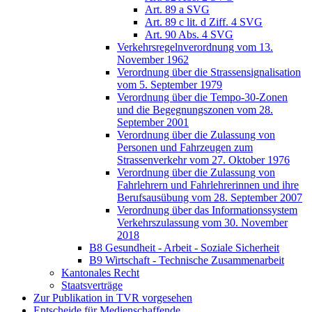
Art. 89 a SVG
Art. 89 c lit. d Ziff. 4 SVG
Art. 90 Abs. 4 SVG
Verkehrsregelnverordnung vom 13.
November 1962
Verordnung über die Strassensignalisation
vom 5. September 1979
Verordnung über die Tempo-30-Zonen
und die Begegnungszonen vom 28.
September 2001
Verordnung über die Zulassung von
Personen und Fahrzeugen zum
Strassenverkehr vom 27. Oktober 1976
Verordnung über die Zulassung von
Fahrlehrern und Fahrlehrerinnen und ihre
Berufsausübung vom 28. September 2007
Verordnung über das Informationssystem
Verkehrszulassung vom 30. November
2018
B8 Gesundheit - Arbeit - Soziale Sicherheit
B9 Wirtschaft - Technische Zusammenarbeit
Kantonales Recht
Staatsverträge
Zur Publikation in TVR vorgesehen
Entscheide für Medienschaffende