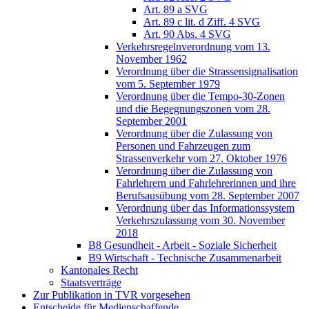
Art. 89 a SVG
Art. 89 c lit. d Ziff. 4 SVG
Art. 90 Abs. 4 SVG
Verkehrsregelnverordnung vom 13.
November 1962
Verordnung über die Strassensignalisation
vom 5. September 1979
Verordnung über die Tempo-30-Zonen
und die Begegnungszonen vom 28.
September 2001
Verordnung über die Zulassung von
Personen und Fahrzeugen zum
Strassenverkehr vom 27. Oktober 1976
Verordnung über die Zulassung von
Fahrlehrern und Fahrlehrerinnen und ihre
Berufsausübung vom 28. September 2007
Verordnung über das Informationssystem
Verkehrszulassung vom 30. November
2018
B8 Gesundheit - Arbeit - Soziale Sicherheit
B9 Wirtschaft - Technische Zusammenarbeit
Kantonales Recht
Staatsverträge
Zur Publikation in TVR vorgesehen
Entscheide für Medienschaffende