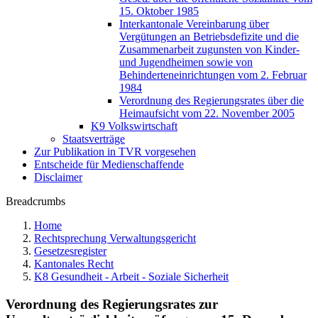
15. Oktober 1985
Interkantonale Vereinbarung über
Vergütungen an Betriebsdefizite und die
Zusammenarbeit zugunsten von Kinder-
und Jugendheimen sowie von
Behinderteneinrichtungen vom 2. Februar
1984
Verordnung des Regierungsrates über die
Heimaufsicht vom 22. November 2005
K9 Volkswirtschaft
Staatsverträge
Zur Publikation in TVR vorgesehen
Entscheide für Medienschaffende
Disclaimer
Breadcrumbs
Home
Rechtsprechung Verwaltungsgericht
Gesetzesregister
Kantonales Recht
K8 Gesundheit - Arbeit - Soziale Sicherheit
Verordnung des Regierungsrates zur