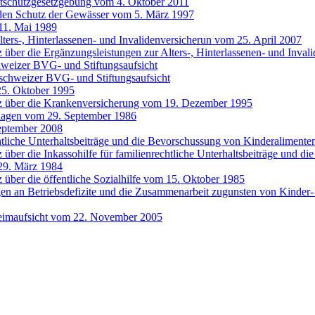
tschutzgesetzgebung vom 4. Oktober 2011
den Schutz der Gewässer vom 5. März 1997
 11. Mai 1989
ters-, Hinterlassenen- und Invalidenversicherun vom 25. April 2007
 über die Ergänzungsleistungen zur Alters-, Hinterlassenen- und Inv
hweizer BVG- und Stiftungsaufsicht
schweizer BVG- und Stiftungsaufsicht
25. Oktober 1995
z über die Krankenversicherung vom 19. Dezember 1995
ulagen vom 29. September 1986
September 2008
echtliche Unterhaltsbeiträge und die Bevorschussung von Kinderaliment
über die Inkassohilfe für familienrechtliche Unterhaltsbeiträge und 
 29. März 1984
über die öffentliche Sozialhilfe vom 15. Oktober 1985
gen an Betriebsdefizite und die Zusammenarbeit zugunsten von Kinde
Heimaufsicht vom 22. November 2005