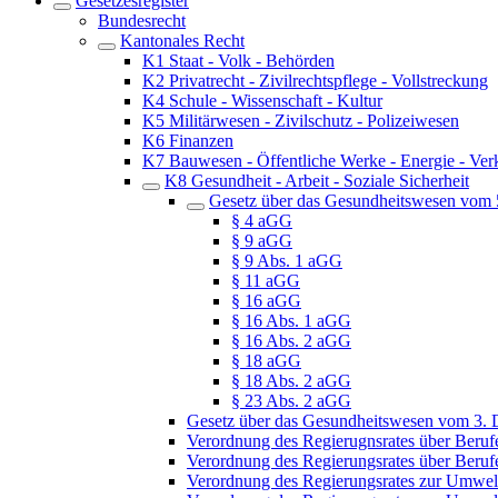
Gesetzesregister
Bundesrecht
Kantonales Recht
K1 Staat - Volk - Behörden
K2 Privatrecht - Zivilrechtspflege - Vollstreckung
K4 Schule - Wissenschaft - Kultur
K5 Militärwesen - Zivilschutz - Polizeiwesen
K6 Finanzen
K7 Bauwesen - Öffentliche Werke - Energie - Ver
K8 Gesundheit - Arbeit - Soziale Sicherheit
Gesetz über das Gesundheitswesen vom 
§ 4 aGG
§ 9 aGG
§ 9 Abs. 1 aGG
§ 11 aGG
§ 16 aGG
§ 16 Abs. 1 aGG
§ 16 Abs. 2 aGG
§ 18 aGG
§ 18 Abs. 2 aGG
§ 23 Abs. 2 aGG
Gesetz über das Gesundheitswesen vom 3.
Verordnung des Regierugnsrates über Beruf
Verordnung des Regierungsrates über Beru
Verordnung des Regierungsrates zur Umwel