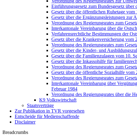
Verordnung des Regierungsrates zur Umwel
Einführungsgesetz zum Bundesgesetz über 
Gesetz über die öffentlichen Ruhetage vom
Gesetz über die Ergänzungsleistungen zur Al
Verordnung des Regierungsrates zum Gesetz
Interkantonale Vereinbarung über die Ostsc
Verfahrensrechtliche Bestimmungen der Ost
Gesetz über die Krankenversicherung vom 
Verordnung des Regierungsrates zum Geset
Gesetz über die Kinder- und Ausbildungsz
Gesetz über die Familienzulagen vom 10. 
Gesetz über die Inkassohilfe für familienr
Verordnung des Regierungsrates zum Gesetz 
Gesetz über die öffentliche Sozialhilfe vom
Verordnung des Regierungsrates zum Gesetz 
Interkantonale Vereinbarung über Vergütun
Februar 1984
Verordnung des Regierungsrates über die 
K9 Volkswirtschaft
Staatsverträge
Zur Publikation in TVR vorgesehen
Entscheide für Medienschaffende
Disclaimer
Breadcrumbs