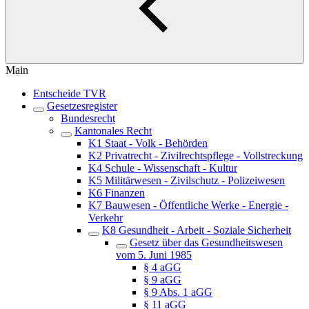
Main
Entscheide TVR
Gesetzesregister
Bundesrecht
Kantonales Recht
K1 Staat - Volk - Behörden
K2 Privatrecht - Zivilrechtspflege - Vollstreckung
K4 Schule - Wissenschaft - Kultur
K5 Militärwesen - Zivilschutz - Polizeiwesen
K6 Finanzen
K7 Bauwesen - Öffentliche Werke - Energie -
Verkehr
K8 Gesundheit - Arbeit - Soziale Sicherheit
Gesetz über das Gesundheitswesen
vom 5. Juni 1985
§ 4 aGG
§ 9 aGG
§ 9 Abs. 1 aGG
§ 11 aGG