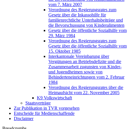
vom 7. März 2007
Verordnung des Regierungsrates zum
Gesetz über die Inkassohilfe für
familienrechtliche Unterhaltsbeiträge und
die Bevorschussung von Kinderalimenten
Gesetz über die öffentliche Sozialhilfe vom
29. März 1984
Verordnung des Regierungsrates zum
Gesetz über die öffentliche Sozialhilfe vom
15. Oktober 1985
Interkantonale Vereinbarung über
Vergütungen an Betriebsdefizite und die
Zusammenarbeit zugunsten von Kinder-
und Jugendheimen sowie von
Behinderteneinrichtungen vom 2. Februar
1984
Verordnung des Regierungsrates über die
Heimaufsicht vom 22. November 2005
K9 Volkswirtschaft
Staatsverträge
Zur Publikation in TVR vorgesehen
Entscheide für Medienschaffende
Disclaimer
Breadcrumbs