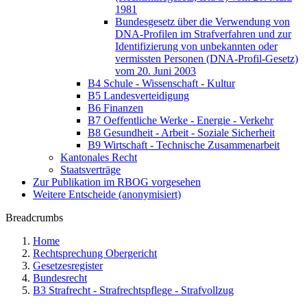
1981
Bundesgesetz über die Verwendung von
DNA-Profilen im Strafverfahren und zur
Identifizierung von unbekannten oder
vermissten Personen (DNA-Profil-Gesetz)
vom 20. Juni 2003
B4 Schule - Wissenschaft - Kultur
B5 Landesverteidigung
B6 Finanzen
B7 Oeffentliche Werke - Energie - Verkehr
B8 Gesundheit - Arbeit - Soziale Sicherheit
B9 Wirtschaft - Technische Zusammenarbeit
Kantonales Recht
Staatsverträge
Zur Publikation im RBOG vorgesehen
Weitere Entscheide (anonymisiert)
Breadcrumbs
Home
Rechtsprechung Obergericht
Gesetzesregister
Bundesrecht
B3 Strafrecht - Strafrechtspflege - Strafvollzug