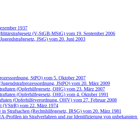
Dezember 1937
ilitärstrafgesetz (V-StGB-MStG) vom 19. September 2006
(Jugendstrafgesetz, JStG) vom 20. Juni 2003
prozessordnung, StPO) vom 5. Oktober 2007
 (Jugendstrafprozessordnung, JStPO) vom 20. März 2009
Straftaten (Opferhilfegesetz, OHG) vom 23. März 2007
traftaten (Opferhilfegesetz, OHG) vom 4. Oktober 1991
raftaten (Opferhilfeverordnung, OHV) vom 27. Februar 2008
ht (VStrR) vom 22. März 1974
fe in Strafsachen (Rechtshilfegesetz, IRSG) vom 20. März 1981
Profilen im Strafverfahren und zur Identifizierung von unbekannten