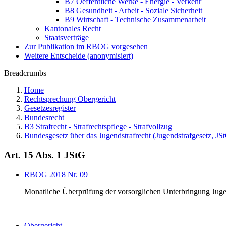
B7 Oeffentliche Werke - Energie - Verkehr
B8 Gesundheit - Arbeit - Soziale Sicherheit
B9 Wirtschaft - Technische Zusammenarbeit
Kantonales Recht
Staatsverträge
Zur Publikation im RBOG vorgesehen
Weitere Entscheide (anonymisiert)
Breadcrumbs
Home
Rechtsprechung Obergericht
Gesetzesregister
Bundesrecht
B3 Strafrecht - Strafrechtspflege - Strafvollzug
Bundesgesetz über das Jugendstrafrecht (Jugendstrafgesetz, JS
Art. 15 Abs. 1 JStG
RBOG 2018 Nr. 09
Monatliche Überprüfung der vorsorglichen Unterbringung Juge
Obergericht