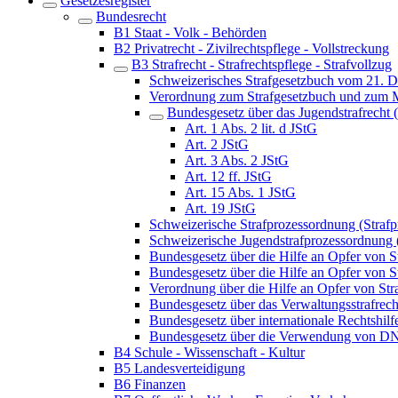
Gesetzesregister
Bundesrecht
B1 Staat - Volk - Behörden
B2 Privatrecht - Zivilrechtspflege - Vollstreckung
B3 Strafrecht - Strafrechtspflege - Strafvollzug
Schweizerisches Strafgesetzbuch vom 21. 
Verordnung zum Strafgesetzbuch und zum M
Bundesgesetz über das Jugendstrafrecht 
Art. 1 Abs. 2 lit. d JStG
Art. 2 JStG
Art. 3 Abs. 2 JStG
Art. 12 ff. JStG
Art. 15 Abs. 1 JStG
Art. 19 JStG
Schweizerische Strafprozessordnung (Straf
Schweizerische Jugendstrafprozessordnung
Bundesgesetz über die Hilfe an Opfer von 
Bundesgesetz über die Hilfe an Opfer von S
Verordnung über die Hilfe an Opfer von St
Bundesgesetz über das Verwaltungsstrafrec
Bundesgesetz über internationale Rechtshil
Bundesgesetz über die Verwendung von DNA-
B4 Schule - Wissenschaft - Kultur
B5 Landesverteidigung
B6 Finanzen