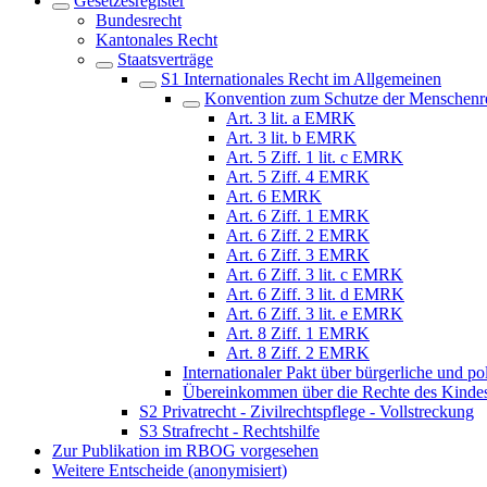
Gesetzesregister
Bundesrecht
Kantonales Recht
Staatsverträge
S1 Internationales Recht im Allgemeinen
Konvention zum Schutze der Menschenr
Art. 3 lit. a EMRK
Art. 3 lit. b EMRK
Art. 5 Ziff. 1 lit. c EMRK
Art. 5 Ziff. 4 EMRK
Art. 6 EMRK
Art. 6 Ziff. 1 EMRK
Art. 6 Ziff. 2 EMRK
Art. 6 Ziff. 3 EMRK
Art. 6 Ziff. 3 lit. c EMRK
Art. 6 Ziff. 3 lit. d EMRK
Art. 6 Ziff. 3 lit. e EMRK
Art. 8 Ziff. 1 EMRK
Art. 8 Ziff. 2 EMRK
Internationaler Pakt über bürgerliche und 
Übereinkommen über die Rechte des Kind
S2 Privatrecht - Zivilrechtspflege - Vollstreckung
S3 Strafrecht - Rechtshilfe
Zur Publikation im RBOG vorgesehen
Weitere Entscheide (anonymisiert)