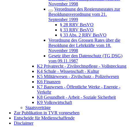
November 1998
Verordnung des Regierungsrates zur
Besoldungsverordnung vom 21.
September 1999
§ 28 RRV BesVO
§ 33 RRV BesVO
§ 33 Abs. 2 RRV BesVO
Verordnung des Grossen Rates über die
Besoldung der Lehrkräfte vom 18.
November 1998
Gesetz über den Datenschutz (TG DSG)
vom 09.11.1987
K2 Privatrecht - Zivilrechtspflege - Vollstreckung
K4 Schule - Wissenschaft - Kultur
K5 Militärwesen - Zivilschutz - Polizeiwesen
K6 Finanzen
K7 Bauwesen - Öffentliche Werke - Energie -
Verkehr
K8 Gesundheit - Arbeit - Soziale Sicherheit
K9 Volkswirtschaft
Staatsverträge
Zur Publikation in TVR vorgesehen
Entscheide für Medienschaffende
Disclaimer