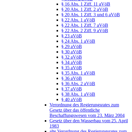
§ 16 Abs. 1 Ziff. 11 aVöB
§ 20 Abs. 1 Ziff. 2 aVöB
§ 20 Abs. 1 Ziff. 3 und 6 aVöB
§ 22 Abs. 1 aVöB
§ 22 Abs. 1 Ziff. 7 aVöB
§ 22 Abs. 2 Ziff. 9 aVöB
§ 23 aVöB
§ 24 Abs. 1 aVöB
§ 29 aVöB
§ 30 aVöB
§ 32 aVöB
§ 34 aVöB
§ 35 aVöB
§ 35 Abs. 1 aVöB
§ 36 aVöB
§ 36 Abs. 2 aVöB
§ 37 aVöB
§ 38 Abs. 1 aVöB
§ 40 aVöB
Verordnung des Regierungsrates zum
Gesetz über das öffentliche
Beschaffungswesen vom 23. März 2004
Gesetz über den Wasserbau vom 25. April
1983
alte Verordnung des Regierungsrates zum