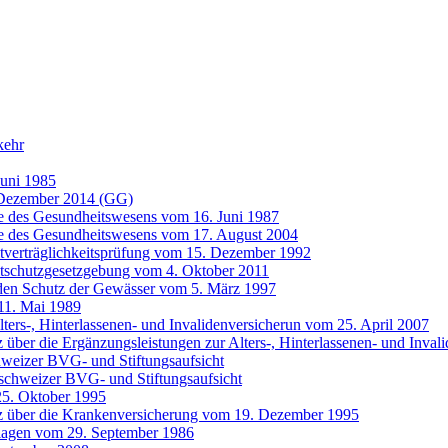
kehr
Juni 1985
 Dezember 2014 (GG)
e des Gesundheitswesens vom 16. Juni 1987
fe des Gesundheitswesens vom 17. August 2004
tverträglichkeitsprüfung vom 15. Dezember 1992
tschutzgesetzgebung vom 4. Oktober 2011
den Schutz der Gewässer vom 5. März 1997
 11. Mai 1989
ters-, Hinterlassenen- und Invalidenversicherun vom 25. April 2007
 über die Ergänzungsleistungen zur Alters-, Hinterlassenen- und Inv
hweizer BVG- und Stiftungsaufsicht
schweizer BVG- und Stiftungsaufsicht
25. Oktober 1995
z über die Krankenversicherung vom 19. Dezember 1995
ulagen vom 29. September 1986