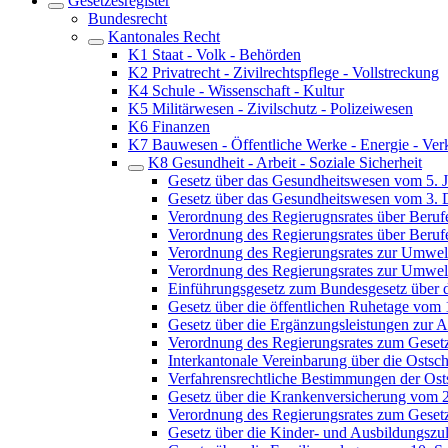
Gesetzesregister
Bundesrecht
Kantonales Recht
K1 Staat - Volk - Behörden
K2 Privatrecht - Zivilrechtspflege - Vollstreckung
K4 Schule - Wissenschaft - Kultur
K5 Militärwesen - Zivilschutz - Polizeiwesen
K6 Finanzen
K7 Bauwesen - Öffentliche Werke - Energie - Ver
K8 Gesundheit - Arbeit - Soziale Sicherheit
Gesetz über das Gesundheitswesen vom 5. 
Gesetz über das Gesundheitswesen vom 3.
Verordnung des Regierugnsrates über Beruf
Verordnung des Regierungsrates über Beru
Verordnung des Regierungsrates zur Umwel
Verordnung des Regierungsrates zur Umwel
Einführungsgesetz zum Bundesgesetz über 
Gesetz über die öffentlichen Ruhetage vom
Gesetz über die Ergänzungsleistungen zur Al
Verordnung des Regierungsrates zum Gesetz
Interkantonale Vereinbarung über die Ostsc
Verfahrensrechtliche Bestimmungen der Ost
Gesetz über die Krankenversicherung vom 
Verordnung des Regierungsrates zum Geset
Gesetz über die Kinder- und Ausbildungsz