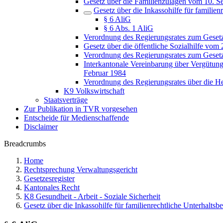
Gesetz über die Familienzulagen vom 10. 
Gesetz über die Inkassohilfe für famili
§ 6 AliG
§ 6 Abs. 1 AliG
Verordnung des Regierungsrates zum Gesetz 
Gesetz über die öffentliche Sozialhilfe vom
Verordnung des Regierungsrates zum Gesetz 
Interkantonale Vereinbarung über Vergütun
Februar 1984
Verordnung des Regierungsrates über die 
K9 Volkswirtschaft
Staatsverträge
Zur Publikation in TVR vorgesehen
Entscheide für Medienschaffende
Disclaimer
Breadcrumbs
Home
Rechtsprechung Verwaltungsgericht
Gesetzesregister
Kantonales Recht
K8 Gesundheit - Arbeit - Soziale Sicherheit
Gesetz über die Inkassohilfe für familienrechtliche Unterhalt