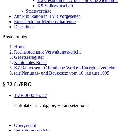
K8 Gesundheit - Arbeit - Soziale Sicherheit
K9 Volkswirtschaft
Staatsverträge
Zur Publikation in TVR vorgesehen
Entscheide für Medienschaffende
Disclaimer
Breadcrumbs
Home
Rechtsprechung Verwaltungsgericht
Gesetzesregister
Kantonales Recht
K7 Bauwesen - Öffentliche Werke - Energie - Verkehr
(alt)Planungs- und Baugesetz vom 16. August 1995
§ 72 f aPBG
TVR 2000 Nr. 27
Parkplatzersatzabgabe, Voraussetzungen
Obergericht
Verwaltungsgericht