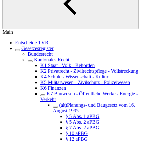
Main
Entscheide TVR
Gesetzesregister
Bundesrecht
Kantonales Recht
K1 Staat - Volk - Behörden
K2 Privatrecht - Zivilrechtspflege - Vollstreckung
K4 Schule - Wissenschaft - Kultur
K5 Militärwesen - Zivilschutz - Polizeiwesen
K6 Finanzen
K7 Bauwesen - Öffentliche Werke - Energie -
Verkehr
(alt)Planungs- und Baugesetz vom 16.
August 1995
§ 5 Abs. 1 aPBG
§ 5 Abs. 2 aPBG
§ 7 Abs. 2 aPBG
§ 10 aPBG
§ 12 aPBG