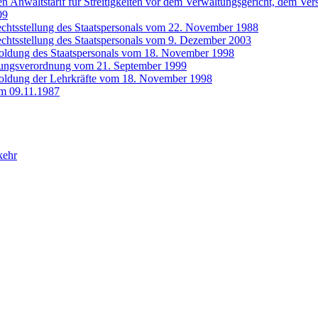
n Anwaltstarif für Streitigkeiten vor dem Verwaltungsgericht, dem Ve
09
echtsstellung des Staatspersonals vom 22. November 1988
echtsstellung des Staatspersonals vom 9. Dezember 2003
soldung des Staatspersonals vom 18. November 1998
dungsverordnung vom 21. September 1999
soldung der Lehrkräfte vom 18. November 1998
m 09.11.1987
kehr