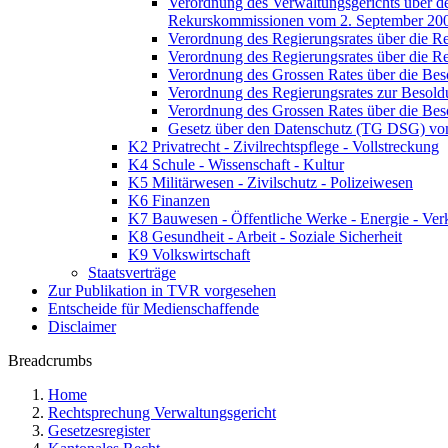
Verordnung des Verwaltungsgerichts über de
Rekurskommissionen vom 2. September 20
Verordnung des Regierungsrates über die R
Verordnung des Regierungsrates über die R
Verordnung des Grossen Rates über die Be
Verordnung des Regierungsrates zur Besol
Verordnung des Grossen Rates über die Be
Gesetz über den Datenschutz (TG DSG) vo
K2 Privatrecht - Zivilrechtspflege - Vollstreckung
K4 Schule - Wissenschaft - Kultur
K5 Militärwesen - Zivilschutz - Polizeiwesen
K6 Finanzen
K7 Bauwesen - Öffentliche Werke - Energie - Ver
K8 Gesundheit - Arbeit - Soziale Sicherheit
K9 Volkswirtschaft
Staatsverträge
Zur Publikation in TVR vorgesehen
Entscheide für Medienschaffende
Disclaimer
Breadcrumbs
Home
Rechtsprechung Verwaltungsgericht
Gesetzesregister