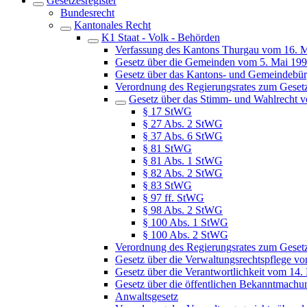
Gesetzesregister
Bundesrecht
Kantonales Recht
K1 Staat - Volk - Behörden
Verfassung des Kantons Thurgau vom 16. 
Gesetz über die Gemeinden vom 5. Mai 19
Gesetz über das Kantons- und Gemeindebür
Verordnung des Regierungsrates zum Geset
Gesetz über das Stimm- und Wahlrecht 
§ 17 StWG
§ 27 Abs. 2 StWG
§ 37 Abs. 6 StWG
§ 81 StWG
§ 81 Abs. 1 StWG
§ 82 Abs. 2 StWG
§ 83 StWG
§ 97 ff. StWG
§ 98 Abs. 2 StWG
§ 100 Abs. 1 StWG
§ 100 Abs. 2 StWG
Verordnung des Regierungsrates zum Geset
Gesetz über die Verwaltungsrechtspflege v
Gesetz über die Verantwortlichkeit vom 14.
Gesetz über die öffentlichen Bekanntmach
Anwaltsgesetz