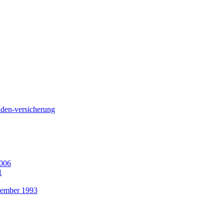
liden-versicherung
2006
1
ezember 1993