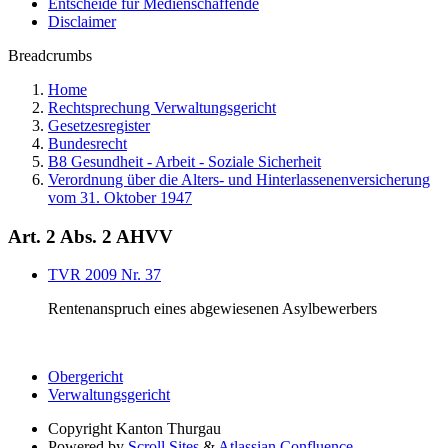
Entscheide für Medienschaffende
Disclaimer
Breadcrumbs
Home
Rechtsprechung Verwaltungsgericht
Gesetzesregister
Bundesrecht
B8 Gesundheit - Arbeit - Soziale Sicherheit
Verordnung über die Alters- und Hinterlassenenversicherung
vom 31. Oktober 1947
Art. 2 Abs. 2 AHVV
TVR 2009 Nr. 37
Rentenanspruch eines abgewiesenen Asylbewerbers
Obergericht
Verwaltungsgericht
Copyright
Kanton Thurgau
Powered by
Scroll Sites
&
Atlassian Confluence