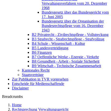
Verwaltungsverfahren vom 20. Dezember
1968
Bundesgesetz über das Bundesgericht vom
17. Juni 2005
Bundesgesetz über die Organisation der
Bundesrechtspflege vom 16. Dezember
1943
B2 Privatrecht - Zivilrechtspflege - Vollstreckung
B3 Strafrecht - Strafrechtspflege - Strafvollzug
B4 Schule - Wissenschaft - Kultur
B5 Landesverteidigung
B6 Finanzen
B7 Oeffentliche Werke - Energie - Verkehr
B8 Gesundheit - Arbeit - Soziale Sicherheit
B9 Wirtschaft - Technische Zusammenarbeit
Kantonales Recht
Staatsverträge
Zur Publikation in TVR vorgesehen
Entscheide für Medienschaffende
Disclaimer
Breadcrumbs
Home
Rechtsprechung Verwaltungsgericht