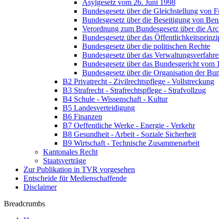
Asylgesetz vom 26. Juni 1998
Bundesgesetz über die Gleichstellung von 
Bundesgesetz über die Beseitigung von Be
Verordnung zum Bundesgesetz über die Arc
Bundesgesetz über das Öffentlichkeitsprin
Bundesgesetz über die politischen Rechte
Bundesgesetz über das Verwaltungsverfahr
Bundesgesetz über das Bundesgericht vom 1
Bundesgesetz über die Organisation der B
B2 Privatrecht - Zivilrechtspflege - Vollstreckung
B3 Strafrecht - Strafrechtspflege - Strafvollzug
B4 Schule - Wissenschaft - Kultur
B5 Landesverteidigung
B6 Finanzen
B7 Oeffentliche Werke - Energie - Verkehr
B8 Gesundheit - Arbeit - Soziale Sicherheit
B9 Wirtschaft - Technische Zusammenarbeit
Kantonales Recht
Staatsverträge
Zur Publikation in TVR vorgesehen
Entscheide für Medienschaffende
Disclaimer
Breadcrumbs