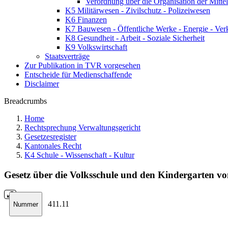
Verordnung über die Organisation der Mitt
K5 Militärwesen - Zivilschutz - Polizeiwesen
K6 Finanzen
K7 Bauwesen - Öffentliche Werke - Energie - Ver
K8 Gesundheit - Arbeit - Soziale Sicherheit
K9 Volkswirtschaft
Staatsverträge
Zur Publikation in TVR vorgesehen
Entscheide für Medienschaffende
Disclaimer
Breadcrumbs
Home
Rechtsprechung Verwaltungsgericht
Gesetzesregister
Kantonales Recht
K4 Schule - Wissenschaft - Kultur
Gesetz über die Volksschule und den Kindergarten v
411.11
Nummer