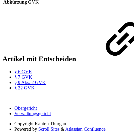
Abkürzung
GVK
Artikel mit Entscheiden
§ 6 GVK
§ 7 GVK
§ 9 Abs. 2 GVK
§ 22 GVK
Obergericht
Verwaltungsgericht
Copyright
Kanton Thurgau
Powered by
Scroll Sites
&
Atlassian Confluence