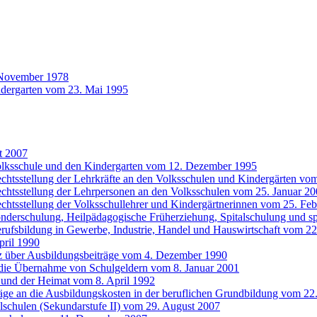
 November 1978
ndergarten vom 23. Mai 1995
t 2007
Volksschule und den Kindergarten vom 12. Dezember 1995
chtsstellung der Lehrkräfte an den Volksschulen und Kindergärten vo
echtsstellung der Lehrpersonen an den Volksschulen vom 25. Januar 2
chtsstellung der Volksschullehrer und Kindergärtnerinnen vom 25. Fe
onderschulung, Heilpädagogische Früherziehung, Spitalschulung und s
erufsbildung in Gewerbe, Industrie, Handel und Hauswirtschaft vom 
pril 1990
z über Ausbildungsbeiträge vom 4. Dezember 1990
 die Übernahme von Schulgeldern vom 8. Januar 2001
 und der Heimat vom 8. April 1992
räge an die Ausbildungskosten in der beruflichen Grundbildung vom 22
elschulen (Sekundarstufe II) vom 29. August 2007