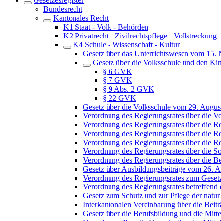
Gesetzesregister
Bundesrecht
Kantonales Recht
K1 Staat - Volk - Behörden
K2 Privatrecht - Zivilrechtspflege - Vollstreckung
K4 Schule - Wissenschaft - Kultur
Gesetz über das Unterrichtswesen vom 15.
Gesetz über die Volksschule und den Ki
§ 6 GVK
§ 7 GVK
§ 9 Abs. 2 GVK
§ 22 GVK
Gesetz über die Volksschule vom 29. Augus
Verordnung des Regierungsrates über die 
Verordnung des Regierungsrates über die Re
Verordnung des Regierungsrates über die R
Verordnung des Regierungsrates über die Re
Verordnung des Regierungsrates über die S
Verordnung des Regierungsrates über die B
Gesetz über Ausbildungsbeiträge vom 26. A
Verordnung des Regierungsrates zum Geset
Verordnung des Regierungsrates betreffend
Gesetz zum Schutz und zur Pflege der natur
Interkantonalen Vereinbarung über die Beit
Gesetz über die Berufsbildung und die Mitt