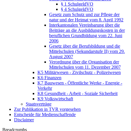
§ 1 SchulgeldVO
§ 4 SchulgeldVO
Gesetz zum Schutz und zur Pflege der
natur und der Heimat vom 8. April 1992
Interkantonalen Vereinbarung über die
Beiträge an die Ausbildungskosten in der
beruflichen Grundbildung vom 22. Juni
2006
Gesetz über die Berufsbildung und die
Mittelschulen (Sekundarstufe II) vom 29.
August 2007
Verordnung über die Organisation der
Mittelschulen vom 11. Dezember 2007
K5 Militärwesen - Zivilschutz - Polizeiwesen
K6 Finanzen
K7 Bauwesen - Öffentliche Werke - Energie -
Verkehr
K8 Gesundheit - Arbeit - Soziale Sicherheit
K9 Volkswirtschaft
Staatsverträge
Zur Publikation in TVR vorgesehen
Entscheide für Medienschaffende
Disclaimer
Breadcrumbs