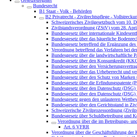
Gesetzesregister
Bundesrecht
B1 Staat - Volk - Behörden
B2 Privatrecht - Zivilrechtspflege - Vollstrecku
Schweizerisches Zivilgesetzbuch vom 10. 
Zivilstandsverordnung (ZStV) vom 28. Apri
Bundesgesetz über internationale Kindes
Bundesgesetz über das bäuerliche Bodenre
Bundesgesetz betreffend die Ergänzung des 
Verordnung betreffend das Verfahren bei 
Bundesgesetz über die landwirtschaftliche
Bundesgesetz über den Konsumkredit (KK
Bundesgesetz über den Versicherungsvertra
Bundesgesetz über das Urheberrecht und v
Bundesgesetz über den Schutz von Marken
Bundesgesetz über die Erfindungspatente (P
Bundesgesetz über den Datenschutz (DSG)
Bundesgesetz über den Datenschutz (DSG) 
Bundesgesetz gegen den unlauteren Wett
Bundesgesetz über den Gerichtsstand in Ziv
Schweizerische Zivilprozessordnung (Zivi
Bundesgesetz über Schuldbetreibung und K
Verordnung über die im Betreibungs- u
Art. 6 VFRR
Verordnung über die Geschäftsführung der