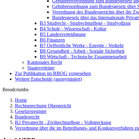
Gebührenverordnung zum Bundesgesetz üb
Gebührenordnung zum Bundesgesetz über S
Verordnung des Bundesgerichts über die 
Bundesgesetz über das Internationale Priv
B3 Strafrecht - Strafrechtspflege - Strafvollzug
B4 Schule - Wissenschaft - Kultur
B5 Landesverteidigung
B6 Finanzen
B7 Oeffentliche Werke - Energie - Verkehr
B8 Gesundheit - Arbeit - Soziale Sicherheit
B9 Wirtschaft - Technische Zusammenarbeit
Kantonales Recht
Staatsverträge
Zur Publikation im RBOG vorgesehen
Weitere Entscheide (anonymisiert)
Breadcrumbs
Home
Rechtsprechung Obergericht
Gesetzesregister
Bundesrecht
B2 Privatrecht - Zivilrechtspflege - Vollstreckung
Verordnung über die im Betreibungs- und Konkursverfahren 