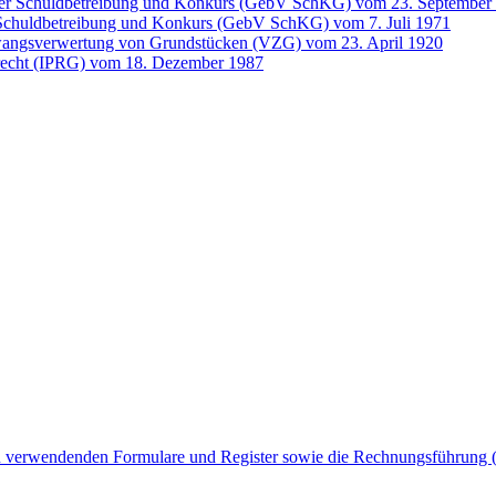
er Schuldbetreibung und Konkurs (GebV SchKG) vom 23. September
chuldbetreibung und Konkurs (GebV SchKG) vom 7. Juli 1971
Zwangsverwertung von Grundstücken (VZG) vom 23. April 1920
atrecht (IPRG) vom 18. Dezember 1987
zu verwendenden Formulare und Register sowie die Rechnungsführung