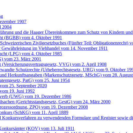
ng
Dezember 1907
l 2004
entführung und die Haager Übereinkommen zum Schutz von Kindern 
cht (BGBB) vom 4. Oktober 1991
Schweizerischen Zivilgesetzbuches (Fünfter Teil: Obligationenrecht) 
der Gewährleistung im Viehhandel vom 14. November 1911
 Pacht (LPG) vom 4. Oktober 1985
G) vom 23. März 2001
g (Versicherungsvertragsgesetz, VVG) vom 2. April 1908
erwandte Schutzrechte (Urheberrechtsgesetz, URG) vom 9. Oktober 19
 und Herkunftsangaben (Markenschutzgesetz, MSchG) vom 28. August
atentgesetz, PatG) vom 25. Juni 1954
 vom 25. September 2020
vom 19. Juni 1992
bewerb (UWG) vom 19. Dezember 1986
ilsachen (Gerichtsstandsgesetz, GestG) vom 24. März 2000
lprozessordnung, ZPO) vom 19. Dezember 2008
onkurs (SchKG) vom 11. April 1889
nd Konkursverfahren zu verwendenden Formulare und Register sowie 
 Konkursämter (KOV) vom 13. Juli 1911