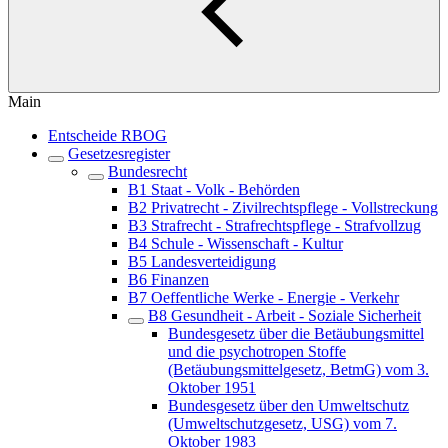
Main
Entscheide RBOG
Gesetzesregister
Bundesrecht
B1 Staat - Volk - Behörden
B2 Privatrecht - Zivilrechtspflege - Vollstreckung
B3 Strafrecht - Strafrechtspflege - Strafvollzug
B4 Schule - Wissenschaft - Kultur
B5 Landesverteidigung
B6 Finanzen
B7 Oeffentliche Werke - Energie - Verkehr
B8 Gesundheit - Arbeit - Soziale Sicherheit
Bundesgesetz über die Betäubungsmittel
und die psychotropen Stoffe
(Betäubungsmittelgesetz, BetmG) vom 3.
Oktober 1951
Bundesgesetz über den Umweltschutz
(Umweltschutzgesetz, USG) vom 7.
Oktober 1983