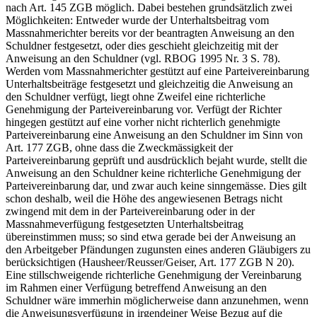
nach Art. 145 ZGB möglich. Dabei bestehen grundsätzlich zwei
Möglichkeiten: Entweder wurde der Unterhaltsbeitrag vom
Massnahmerichter bereits vor der beantragten Anweisung an den
Schuldner festgesetzt, oder dies geschieht gleichzeitig mit der
Anweisung an den Schuldner (vgl. RBOG 1995 Nr. 3 S. 78).
Werden vom Massnahmerichter gestützt auf eine Parteivereinbarung
Unterhaltsbeiträge festgesetzt und gleichzeitig die Anweisung an
den Schuldner verfügt, liegt ohne Zweifel eine richterliche
Genehmigung der Parteivereinbarung vor. Verfügt der Richter
hingegen gestützt auf eine vorher nicht richterlich genehmigte
Parteivereinbarung eine Anweisung an den Schuldner im Sinn von
Art. 177 ZGB, ohne dass die Zweckmässigkeit der
Parteivereinbarung geprüft und ausdrücklich bejaht wurde, stellt die
Anweisung an den Schuldner keine richterliche Genehmigung der
Parteivereinbarung dar, und zwar auch keine sinngemässe. Dies gilt
schon deshalb, weil die Höhe des angewiesenen Betrags nicht
zwingend mit dem in der Parteivereinbarung oder in der
Massnahmeverfügung festgesetzten Unterhaltsbeitrag
übereinstimmen muss; so sind etwa gerade bei der Anweisung an
den Arbeitgeber Pfändungen zugunsten eines anderen Gläubigers zu
berücksichtigen (Hausheer/Reusser/Geiser, Art. 177 ZGB N 20).
Eine stillschweigende richterliche Genehmigung der Vereinbarung
im Rahmen einer Verfügung betreffend Anweisung an den
Schuldner wäre immerhin möglicherweise dann anzunehmen, wenn
die Anweisungsverfügung in irgendeiner Weise Bezug auf die