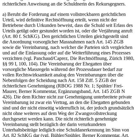
richterlichen Anweisung an die Schuldnerin des Rekursgegners.
a) Beruht die Forderung auf einem vollstreckbaren gerichtlichen
Urteil, wird definitive Rechtsöffnung erteilt, wenn nicht der
Betriebene durch Urkunden beweist, dass die Schuld seit Erlass des
Urteils getilgt oder gestundet worden ist, oder die Verjährung anruft
(Art. 80 f. SchKG). Den gerichtlichen Urteilen gleichgestellt sind
die Anordnung vorsorglicher Massnahmen nach Art. 145 ZGB
sowie die Vereinbarung, nach welcher die Parteien sich vergleichen
und auf die Einlassung oder auf die Weiterführung eines Prozesses
verzichten (vgl. Panchaud/Caprez, Die Rechtsöffnung, Zürich 1980,
§§ 99 I, 100, 104). Die Vereinbarung der Ehegatten über
vorsorgliche Massregeln während der Prozessdauer bedarf zur
vollen Rechtswirksamkeit analog den Vereinbarungen über die
Nebenfolgen der Scheidung nach Art. 158 Ziff. 5 ZGB der
richterlichen Genehmigung (RBOG 1988 Nr. 1; Spühler/ Frei-
Maurer, Berner Kommentar, Ergänzungsband, Art. 145 ZGB N
426). Die dem Richter nicht zur Genehmigung unterbreitete private
Vereinbarung ist zwar ein Vertrag, an den die Ehegatten gebunden
sind und der nicht einseitig widerruflich ist, der jedoch grundsätzlich
nicht ohne weiteres auf dem Weg der Zwangsvollstreckung
durchgesetzt werden kann. Die nicht richterlich genehmigte
Vereinbarung stellt bezüglich der darin verurkundeten
Unterhaltsbeiträge lediglich eine Schuldanerkennung im Sinn von
Art. 82 SchKG dar (vgl. Bühler/Spühler, Berner Kommentar, Art.