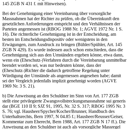
145 ZGB N 431 f. mit Hinweisen).
Bei der Genehmigung einer Vereinbarung über vorsorgliche
Massnahmen hat der Richter zu prüfen, ob die Übereinkunft den
gesetzlichen Anforderungen entspricht und den Verhältnissen der
Parteien angemessen ist (RBOG 1988 Nr. 1; AGVE 1972 Nr. 1 S.
16). Die richterliche Genehmigung ist in der Entscheidung, am
besten im Entscheidungsdispositiv oder wenigstens in den
Erwägungen, zum Ausdruck zu bringen (Bühler/Spühler, Art. 145
ZGB N 429). Es wurde indessen auch schon entschieden, dass die
Genehmigung sich aus den Umständen ergeben könne, etwa dann,
wenn ein (Eheschutz-)Verfahren durch die Vereinbarung unmittelbar
beendet worden sei, was nur bedeuten könne, dass der
(Eheschutz-)Richter die dadurch getroffene Regelung unter
Würdigung der Umstände als angemessen angesehen habe; damit
sei der Vergleich jedenfalls implizit genehmigt worden (AGVE
1969 Nr. 3 S. 21).
b) Die Anweisung an den Schuldner im Sinn von Art. 177 ZGB
stellt eine privilegierte Zwangsvollstreckungsmassnahme sui generis
dar (BGE 110 II 9; SJZ 91, 1995, Nr. 32 S. 317; RBOG 1995 Nr. 3
S. 76; vgl. Hausheer/Spycher/Kocher/Brunner, Handbuch des
Unterhaltsrechts, Bern 1997, N 04.85 f.; Hausheer/Reusser/Geiser,
Kommentar zum Eherecht, Bern 1988, Art. 177 ZGB N 17 ff.). Die
Anweisung an den Schuldner ist auch als vorsorgliche Massregel