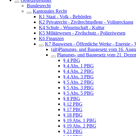
Gesetzesregister
Bundesrecht
Kantonales Recht
K1 Staat - Volk - Behörden
K2 Privatrecht - Zivilrechtspflege - Vollstreckung
K4 Schule - Wissenschaft - Kultur
K5 Militärwesen - Zivilschutz - Polizeiwesen
K6 Finanzen
K7 Bauwesen - Öffentliche Werke - Energie - 
(alt)Planungs- und Baugesetz vom 16. Augu
Planungs- und Baugesetz vom 21. Deze
§ 4 PBG
§ 4 Abs. 1 PBG
§ 4 Abs. 2 PBG
§ 4 Abs. 3 PBG
§ 5 Abs. 2 PBG
§ 5 Abs. 3 PBG
§ 5 Abs. 5 PBG
§ 8 PBG
§ 12 PBG
§ 17 PBG
§ 18 PBG
§ 19 Abs. 1 PBG
§ 19 Abs. 2 PBG
§ 23 PBG