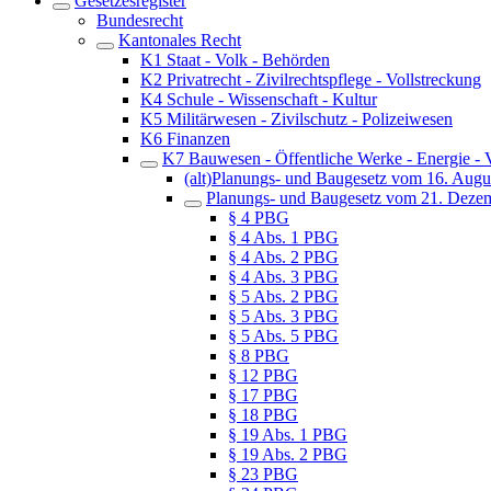
Gesetzesregister
Bundesrecht
Kantonales Recht
K1 Staat - Volk - Behörden
K2 Privatrecht - Zivilrechtspflege - Vollstreckung
K4 Schule - Wissenschaft - Kultur
K5 Militärwesen - Zivilschutz - Polizeiwesen
K6 Finanzen
K7 Bauwesen - Öffentliche Werke - Energie - 
(alt)Planungs- und Baugesetz vom 16. Augu
Planungs- und Baugesetz vom 21. Deze
§ 4 PBG
§ 4 Abs. 1 PBG
§ 4 Abs. 2 PBG
§ 4 Abs. 3 PBG
§ 5 Abs. 2 PBG
§ 5 Abs. 3 PBG
§ 5 Abs. 5 PBG
§ 8 PBG
§ 12 PBG
§ 17 PBG
§ 18 PBG
§ 19 Abs. 1 PBG
§ 19 Abs. 2 PBG
§ 23 PBG