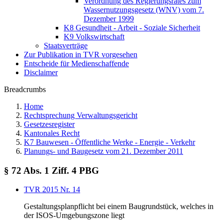
Verordnung des Regierungsrates zum
Wassernutzungsgesetz (WNV) vom 7.
Dezember 1999
K8 Gesundheit - Arbeit - Soziale Sicherheit
K9 Volkswirtschaft
Staatsverträge
Zur Publikation in TVR vorgesehen
Entscheide für Medienschaffende
Disclaimer
Breadcrumbs
Home
Rechtsprechung Verwaltungsgericht
Gesetzesregister
Kantonales Recht
K7 Bauwesen - Öffentliche Werke - Energie - Verkehr
Planungs- und Baugesetz vom 21. Dezember 2011
§ 72 Abs. 1 Ziff. 4 PBG
TVR 2015 Nr. 14
Gestaltungsplanpflicht bei einem Baugrundstück, welches in
der ISOS-Umgebungszone liegt