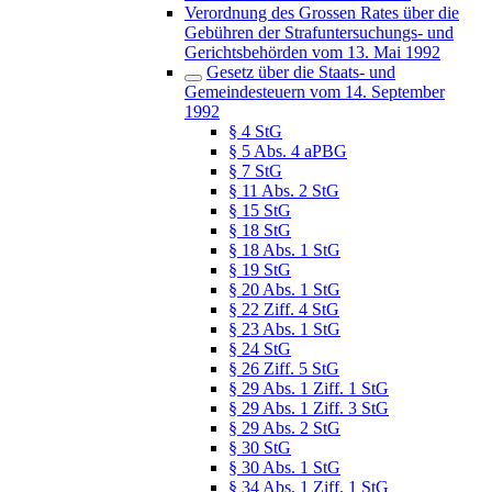
Verordnung des Grossen Rates über die
Gebühren der Strafuntersuchungs- und
Gerichtsbehörden vom 13. Mai 1992
Gesetz über die Staats- und
Gemeindesteuern vom 14. September
1992
§ 4 StG
§ 5 Abs. 4 aPBG
§ 7 StG
§ 11 Abs. 2 StG
§ 15 StG
§ 18 StG
§ 18 Abs. 1 StG
§ 19 StG
§ 20 Abs. 1 StG
§ 22 Ziff. 4 StG
§ 23 Abs. 1 StG
§ 24 StG
§ 26 Ziff. 5 StG
§ 29 Abs. 1 Ziff. 1 StG
§ 29 Abs. 1 Ziff. 3 StG
§ 29 Abs. 2 StG
§ 30 StG
§ 30 Abs. 1 StG
§ 34 Abs. 1 Ziff. 1 StG