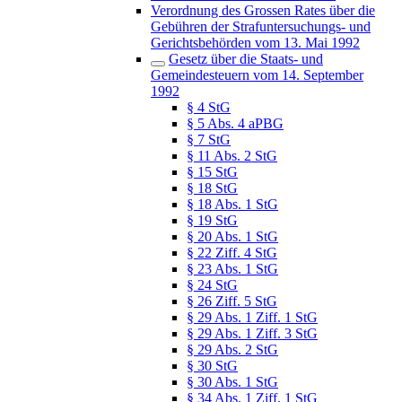
Verordnung des Grossen Rates über die
Gebühren der Strafuntersuchungs- und
Gerichtsbehörden vom 13. Mai 1992
Gesetz über die Staats- und
Gemeindesteuern vom 14. September
1992
§ 4 StG
§ 5 Abs. 4 aPBG
§ 7 StG
§ 11 Abs. 2 StG
§ 15 StG
§ 18 StG
§ 18 Abs. 1 StG
§ 19 StG
§ 20 Abs. 1 StG
§ 22 Ziff. 4 StG
§ 23 Abs. 1 StG
§ 24 StG
§ 26 Ziff. 5 StG
§ 29 Abs. 1 Ziff. 1 StG
§ 29 Abs. 1 Ziff. 3 StG
§ 29 Abs. 2 StG
§ 30 StG
§ 30 Abs. 1 StG
§ 34 Abs. 1 Ziff. 1 StG