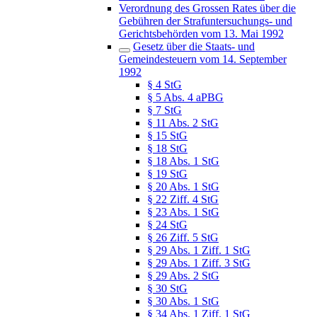
Verordnung des Grossen Rates über die
Gebühren der Strafuntersuchungs- und
Gerichtsbehörden vom 13. Mai 1992
Gesetz über die Staats- und
Gemeindesteuern vom 14. September
1992
§ 4 StG
§ 5 Abs. 4 aPBG
§ 7 StG
§ 11 Abs. 2 StG
§ 15 StG
§ 18 StG
§ 18 Abs. 1 StG
§ 19 StG
§ 20 Abs. 1 StG
§ 22 Ziff. 4 StG
§ 23 Abs. 1 StG
§ 24 StG
§ 26 Ziff. 5 StG
§ 29 Abs. 1 Ziff. 1 StG
§ 29 Abs. 1 Ziff. 3 StG
§ 29 Abs. 2 StG
§ 30 StG
§ 30 Abs. 1 StG
§ 34 Abs. 1 Ziff. 1 StG