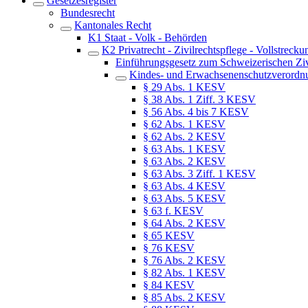
Gesetzesregister
Bundesrecht
Kantonales Recht
K1 Staat - Volk - Behörden
K2 Privatrecht - Zivilrechtspflege - Vollstrecku
Einführungsgesetz zum Schweizerischen Zi
Kindes- und Erwachsenenschutzverord
§ 29 Abs. 1 KESV
§ 38 Abs. 1 Ziff. 3 KESV
§ 56 Abs. 4 bis 7 KESV
§ 62 Abs. 1 KESV
§ 62 Abs. 2 KESV
§ 63 Abs. 1 KESV
§ 63 Abs. 2 KESV
§ 63 Abs. 3 Ziff. 1 KESV
§ 63 Abs. 4 KESV
§ 63 Abs. 5 KESV
§ 63 f. KESV
§ 64 Abs. 2 KESV
§ 65 KESV
§ 76 KESV
§ 76 Abs. 2 KESV
§ 82 Abs. 1 KESV
§ 84 KESV
§ 85 Abs. 2 KESV