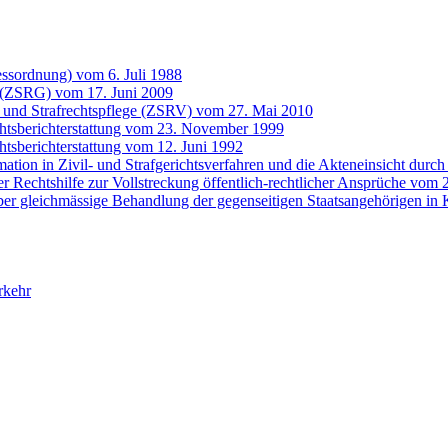
zessordnung) vom 6. Juli 1988
ge (ZSRG) vom 17. Juni 2009
- und Strafrechtspflege (ZSRV) vom 27. Mai 2010
chtsberichterstattung vom 23. November 1999
htsberichterstattung vom 12. Juni 1992
ation in Zivil- und Strafgerichtsverfahren und die Akteneinsicht dur
 Rechtshilfe zur Vollstreckung öffentlich-rechtlicher Ansprüche vom
er gleichmässige Behandlung der gegenseitigen Staatsangehörigen in
rkehr