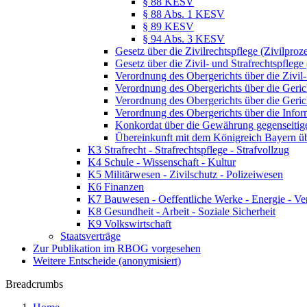
§ 88 KESV
§ 88 Abs. 1 KESV
§ 89 KESV
§ 94 Abs. 3 KESV
Gesetz über die Zivilrechtspflege (Zivilpro
Gesetz über die Zivil- und Strafrechtspfle
Verordnung des Obergerichts über die Zivil
Verordnung des Obergerichts über die Geri
Verordnung des Obergerichts über die Geric
Verordnung des Obergerichts über die Inform
Konkordat über die Gewährung gegenseitiger
Übereinkunft mit dem Königreich Bayern üb
K3 Strafrecht - Strafrechtspflege - Strafvollzug
K4 Schule - Wissenschaft - Kultur
K5 Militärwesen - Zivilschutz - Polizeiwesen
K6 Finanzen
K7 Bauwesen - Oeffentliche Werke - Energie - Ve
K8 Gesundheit - Arbeit - Soziale Sicherheit
K9 Volkswirtschaft
Staatsverträge
Zur Publikation im RBOG vorgesehen
Weitere Entscheide (anonymisiert)
Breadcrumbs