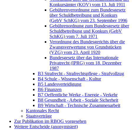
Konkursämter (KOV) vom 13. Juli 1911
Gebührenverordnung zum Bundesgesetz
über Schuldbetreibung und Konkurs
(GebV SchKG) vom 23. September 1996
Gebührenordnung zum Bundesgesetz über
Schuldbetreibung und Konkurs (GebV
SchKG) vom 7. Juli 1971
Verordnung des Bundesgerichts über die
Zwangsverwertung von Grundstücken
(VZG) vom 23. April 1920
Bundesgesetz über das Internationale
Privatrecht (IPRG) vom 18. Dezember
1987
B3 Strafrecht - Strafrechtspflege - Strafvollzug
B4 Schule - Wissenschaft - Kultur
B5 Landesverteidigung
B6 Finanzen
B7 Oeffentliche Werke - Energie - Verkehr
B8 Gesundheit - Arbeit - Soziale Sicherheit
B9 Wirtschaft - Technische Zusammenarbeit
Kantonales Recht
Staatsverträge
Zur Publikation im RBOG vorgesehen
Weitere Entscheide (anonymisiert)