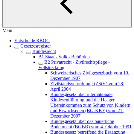
Main
Entscheide RBOG
Gesetzesregister
Bundesrecht
B1 Staat - Volk - Behörden
B2 Privatrecht - Zivilrechtspflege -
Vollstreckung
Schweizerisches Zivilgesetzbuch vom 10.
Dezember 1907
Zivilstandsverordnung (ZStV) vom 28.
April 2004
Bundesgesetz über internationale
Kindesentführung und die Haager
Übereinkommen zum Schutz von Kindern
und Erwachsenen (BG-KKE) vom 21.
Dezember 2007
Bundesgesetz über das bäuerliche
Bodenrecht (BGBB) vom 4. Oktober 1991
Bundesgesetz betreffend die Ergänzung